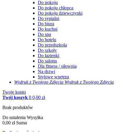
Do pokoju
Do pokoju chłopca
Do pokoju dziewczynki
Do sypialni
Do biura
Do kuchni
Do spa
Do hotelu
Do przedszkola
Do szkoły
Do łazienki
Do salonu
Dla fitness / siłownia
Na drzwi
Stylowe wnętrza
Wydruk z Twojego
Zdjęcia
Wydruk z Twojego Zdjęcia
Twoje konto
Twój koszyk
0
0,00 zł
Brak produktów
Do ustalenia
Wysyłka
0,00 zł
Suma