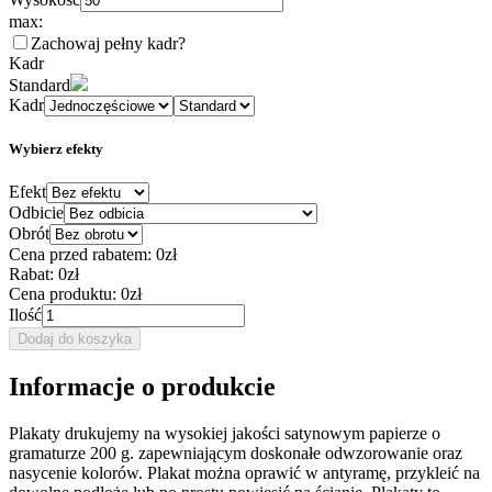
max:
Zachowaj pełny kadr
?
Kadr
Standard
Kadr
Wybierz efekty
Efekt
Odbicie
Obrót
Cena przed rabatem:
0zł
Rabat:
0zł
Cena produktu:
0zł
Ilość
Dodaj do koszyka
Informacje o produkcie
Plakaty drukujemy na wysokiej jakości satynowym papierze o
gramaturze 200 g. zapewniającym doskonałe odwzorowanie oraz
nasycenie kolorów. Plakat można oprawić w antyramę, przykleić na