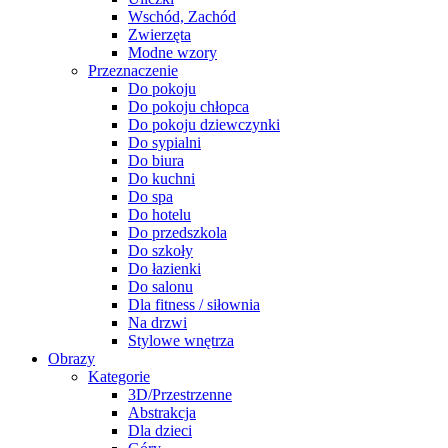
Wschód, Zachód
Zwierzęta
Modne wzory
Przeznaczenie
Do pokoju
Do pokoju chłopca
Do pokoju dziewczynki
Do sypialni
Do biura
Do kuchni
Do spa
Do hotelu
Do przedszkola
Do szkoły
Do łazienki
Do salonu
Dla fitness / siłownia
Na drzwi
Stylowe wnętrza
Obrazy
Kategorie
3D/Przestrzenne
Abstrakcja
Dla dzieci