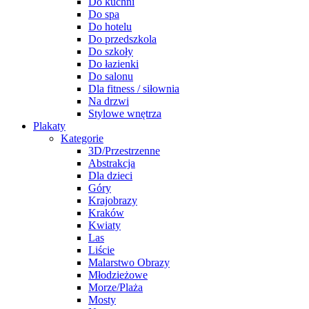
Do kuchni
Do spa
Do hotelu
Do przedszkola
Do szkoły
Do łazienki
Do salonu
Dla fitness / siłownia
Na drzwi
Stylowe wnętrza
Plakaty
Kategorie
3D/Przestrzenne
Abstrakcja
Dla dzieci
Góry
Krajobrazy
Kraków
Kwiaty
Las
Liście
Malarstwo Obrazy
Młodzieżowe
Morze/Plaża
Mosty