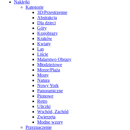
Naklejki
Kategorie
3D/Przestrzenne
Abstrakcja
Dla dzieci
Góry
Krajobrazy
Kraków
Kwiaty
Las
Liście
Malarstwo Obrazy
Młodzieżowe
Morze/Plaża
Mosty
Natura
Nowy York
Panoramiczne
Pionowe
Retro
Uliczki
Wschód, Zachód
Zwierzęta
Modne wzory
Przeznaczenie