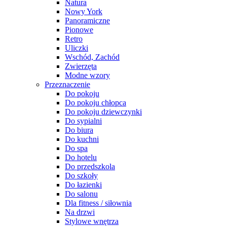
Natura
Nowy York
Panoramiczne
Pionowe
Retro
Uliczki
Wschód, Zachód
Zwierzęta
Modne wzory
Przeznaczenie
Do pokoju
Do pokoju chłopca
Do pokoju dziewczynki
Do sypialni
Do biura
Do kuchni
Do spa
Do hotelu
Do przedszkola
Do szkoły
Do łazienki
Do salonu
Dla fitness / siłownia
Na drzwi
Stylowe wnętrza