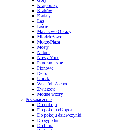
Góry
Krajobrazy
Kraków
Kwiaty
Las
Liście
Malarstwo Obrazy
Młodzieżowe
Morze/Plaża
Mosty
Natura
Nowy York
Panoramiczne
Pionowe
Retro
Uliczki
Wschód, Zachód
Zwierzęta
Modne wzory
Przeznaczenie
Do pokoju
Do pokoju chłopca
Do pokoju dziewczynki
Do sypialni
Do biura