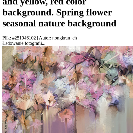
and yellow, red color
background. Spring flower
seasonal nature background
Plik: #251946102
|
Autor:
nongkran_ch
Ładowanie fotografii...