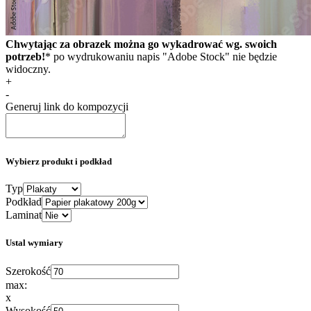
Chwytając za obrazek można go wykadrować wg. swoich
potrzeb!
* po wydrukowaniu napis "Adobe Stock" nie będzie
widoczny.
+
-
Generuj link do kompozycji
Wybierz produkt i podkład
Typ
Podkład
Laminat
Ustal wymiary
Szerokość
max:
x
Wysokość