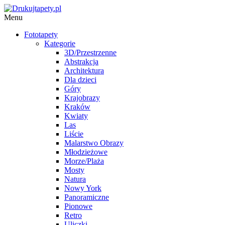
Menu
Fototapety
Kategorie
3D/Przestrzenne
Abstrakcja
Architektura
Dla dzieci
Góry
Krajobrazy
Kraków
Kwiaty
Las
Liście
Malarstwo Obrazy
Młodzieżowe
Morze/Plaża
Mosty
Natura
Nowy York
Panoramiczne
Pionowe
Retro
Uliczki