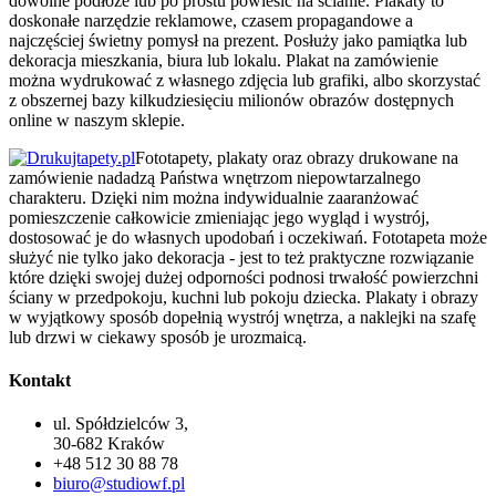
dowolne podłoże lub po prostu powiesić na ścianie. Plakaty to
doskonałe narzędzie reklamowe, czasem propagandowe a
najczęściej świetny pomysł na prezent. Posłuży jako pamiątka lub
dekoracja mieszkania, biura lub lokalu. Plakat na zamówienie
można wydrukować z własnego zdjęcia lub grafiki, albo skorzystać
z obszernej bazy kilkudziesięciu milionów obrazów dostępnych
online w naszym sklepie.
Fototapety, plakaty oraz obrazy drukowane na
zamówienie nadadzą Państwa wnętrzom niepowtarzalnego
charakteru. Dzięki nim można indywidualnie zaaranżować
pomieszczenie całkowicie zmieniając jego wygląd i wystrój,
dostosować je do własnych upodobań i oczekiwań. Fototapeta może
służyć nie tylko jako dekoracja - jest to też praktyczne rozwiązanie
które dzięki swojej dużej odporności podnosi trwałość powierzchni
ściany w przedpokoju, kuchni lub pokoju dziecka. Plakaty i obrazy
w wyjątkowy sposób dopełnią wystrój wnętrza, a naklejki na szafę
lub drzwi w ciekawy sposób je urozmaicą.
Kontakt
ul. Spółdzielców 3,
30-682 Kraków
+48 512 30 88 78
biuro@studiowf.pl