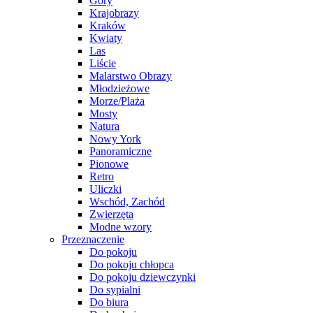
Góry
Krajobrazy
Kraków
Kwiaty
Las
Liście
Malarstwo Obrazy
Młodzieżowe
Morze/Plaża
Mosty
Natura
Nowy York
Panoramiczne
Pionowe
Retro
Uliczki
Wschód, Zachód
Zwierzęta
Modne wzory
Przeznaczenie
Do pokoju
Do pokoju chłopca
Do pokoju dziewczynki
Do sypialni
Do biura