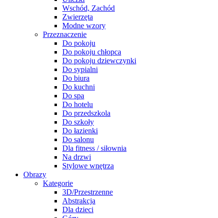
Wschód, Zachód
Zwierzęta
Modne wzory
Przeznaczenie
Do pokoju
Do pokoju chłopca
Do pokoju dziewczynki
Do sypialni
Do biura
Do kuchni
Do spa
Do hotelu
Do przedszkola
Do szkoły
Do łazienki
Do salonu
Dla fitness / siłownia
Na drzwi
Stylowe wnętrza
Obrazy
Kategorie
3D/Przestrzenne
Abstrakcja
Dla dzieci