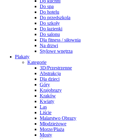
Do kuchni
Do spa
Do hotelu
Do przedszkola
Do szkoły
Do łazienki
Do salonu
Dla fitness / siłownia
Na drzwi
Stylowe wnętrza
Plakaty
Kategorie
3D/Przestrzenne
Abstrakcja
Dla dzieci
Góry
Krajobrazy
Kraków
Kwiaty
Las
Liście
Malarstwo Obrazy
Młodzieżowe
Morze/Plaża
Mosty