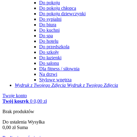
Do pokoju
Do pokoju chłopca
Do pokoju dziewczynki
Do sypialni
Do biura
Do kuchni
Do spa
Do hotelu
Do przedszkola
Do szkoły
Do łazienki
Do salonu
Dla fitness / siłownia
Na drzwi
Stylowe wnętrza
Wydruk z Twojego
Zdjęcia
Wydruk z Twojego Zdjęcia
Twoje konto
Twój koszyk
0
0,00 zł
Brak produktów
Do ustalenia
Wysyłka
0,00 zł
Suma