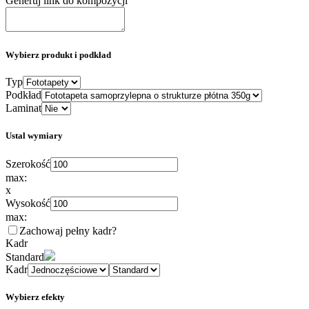
Generuj link do kompozycji
Wybierz produkt i podkład
Typ
Podkład
Laminat
Ustal wymiary
Szerokość
max:
x
Wysokość
max:
Zachowaj pełny kadr
?
Kadr
Standard
Kadr
Wybierz efekty