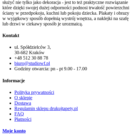
służyć nie tylko jako dekoracja - jest to też praktyczne rozwiązanie
które dzięki swojej dużej odporności podnosi trwałość powierzchni
ściany w przedpokoju, kuchni lub pokoju dziecka. Plakaty i obrazy
w wyjątkowy sposób dopełnią wystrój wnętrza, a naklejki na szafę
lub drzwi w ciekawy sposób je urozmaicą.
Kontakt
ul. Spółdzielców 3,
30-682 Kraków
+48 512 30 88 78
biuro@studiowf.pl
Godziny otwarcia: pn - pt 9.00 - 17.00
Informacje
Polityka prywatności
O sklepie
Dostawa
Regulamin sklepu drukujtapety.pl
FAQ
Płatności
Moje konto