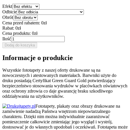
Efekt
Odbicie
Obrót
Cena przed rabatem:
0zł
Rabat:
0zł
Cena produktu:
0zł
Ilość
Dodaj do koszyka
Informacje o produkcie
Wszystkie fototapety z naszej oferty drukowane są na
nowoczesnych i atestowanych materiałach. Barwniki użyte do
druku posiadają Certyfikat Green Guard Gold potwierdzający
bezpieczeństwo stosowania wydruków w placówkach oświatowych
oraz ochrony zdrowia co daje gwarancję braku szkodliwego
oddziaływania na użytkowników.
Fototapety, plakaty oraz obrazy drukowane na
zamówienie nadadzą Państwa wnętrzom niepowtarzalnego
charakteru. Dzięki nim można indywidualnie zaaranżować
pomieszczenie całkowicie zmieniając jego wygląd i wystrój,
dostosować je do własnych upodobań i oczekiwań. Fototapeta może