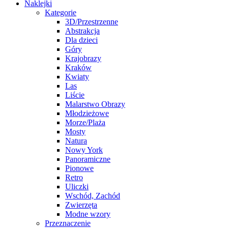
Naklejki
Kategorie
3D/Przestrzenne
Abstrakcja
Dla dzieci
Góry
Krajobrazy
Kraków
Kwiaty
Las
Liście
Malarstwo Obrazy
Młodzieżowe
Morze/Plaża
Mosty
Natura
Nowy York
Panoramiczne
Pionowe
Retro
Uliczki
Wschód, Zachód
Zwierzęta
Modne wzory
Przeznaczenie