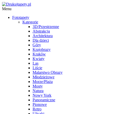
Menu
Fototapety
Kategorie
3D/Przestrzenne
Abstrakcja
Architektura
Dla dzieci
Góry
Krajobrazy
Kraków
Kwiaty
Las
Liście
Malarstwo Obrazy
Młodzieżowe
Morze/Plaża
Mosty
Natura
Nowy York
Panoramiczne
Pionowe
Retro
Uliczki