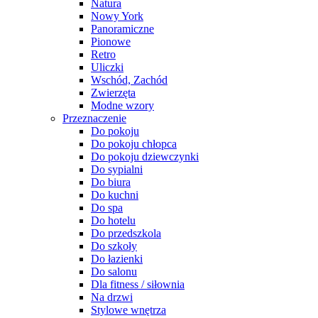
Natura
Nowy York
Panoramiczne
Pionowe
Retro
Uliczki
Wschód, Zachód
Zwierzęta
Modne wzory
Przeznaczenie
Do pokoju
Do pokoju chłopca
Do pokoju dziewczynki
Do sypialni
Do biura
Do kuchni
Do spa
Do hotelu
Do przedszkola
Do szkoły
Do łazienki
Do salonu
Dla fitness / siłownia
Na drzwi
Stylowe wnętrza