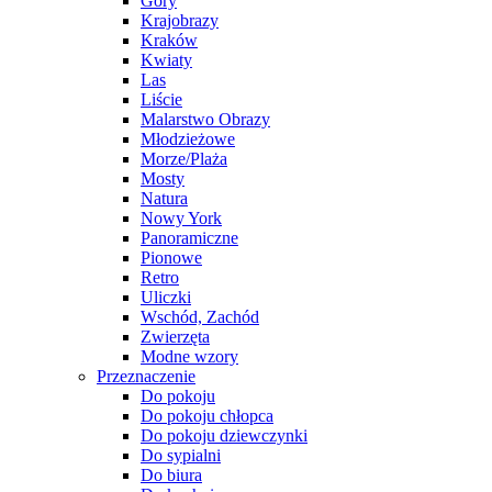
Góry
Krajobrazy
Kraków
Kwiaty
Las
Liście
Malarstwo Obrazy
Młodzieżowe
Morze/Plaża
Mosty
Natura
Nowy York
Panoramiczne
Pionowe
Retro
Uliczki
Wschód, Zachód
Zwierzęta
Modne wzory
Przeznaczenie
Do pokoju
Do pokoju chłopca
Do pokoju dziewczynki
Do sypialni
Do biura