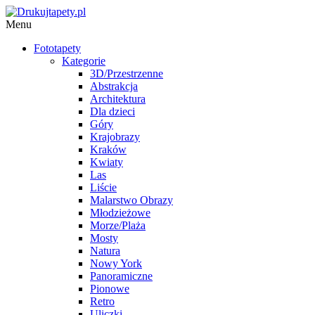
Menu
Fototapety
Kategorie
3D/Przestrzenne
Abstrakcja
Architektura
Dla dzieci
Góry
Krajobrazy
Kraków
Kwiaty
Las
Liście
Malarstwo Obrazy
Młodzieżowe
Morze/Plaża
Mosty
Natura
Nowy York
Panoramiczne
Pionowe
Retro
Uliczki