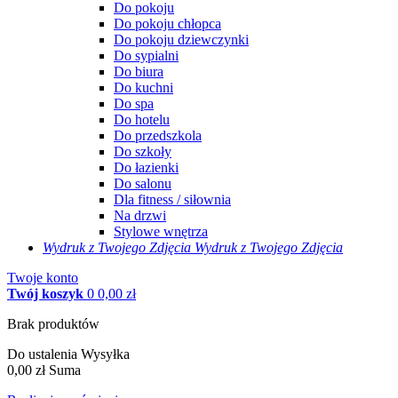
Do pokoju
Do pokoju chłopca
Do pokoju dziewczynki
Do sypialni
Do biura
Do kuchni
Do spa
Do hotelu
Do przedszkola
Do szkoły
Do łazienki
Do salonu
Dla fitness / siłownia
Na drzwi
Stylowe wnętrza
Wydruk z Twojego
Zdjęcia
Wydruk z Twojego Zdjęcia
Twoje konto
Twój koszyk
0
0,00 zł
Brak produktów
Do ustalenia
Wysyłka
0,00 zł
Suma