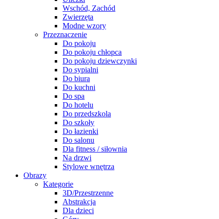
Wschód, Zachód
Zwierzęta
Modne wzory
Przeznaczenie
Do pokoju
Do pokoju chłopca
Do pokoju dziewczynki
Do sypialni
Do biura
Do kuchni
Do spa
Do hotelu
Do przedszkola
Do szkoły
Do łazienki
Do salonu
Dla fitness / siłownia
Na drzwi
Stylowe wnętrza
Obrazy
Kategorie
3D/Przestrzenne
Abstrakcja
Dla dzieci