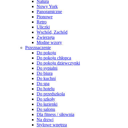
Natura
Nowy York
Panoramiczne
Pionowe
Retro
Uliczki
Wschód, Zachód
Zwierzęta
Modne wzory
Przeznaczenie
Do pokoju
Do pokoju chłopca
Do pokoju dziewczynki
Do sypialni
Do biura
Do kuchni
Do spa
Do hotelu
Do przedszkola
Do szkoły
Do łazienki
Do salonu
Dla fitness / siłownia
Na drzwi
Stylowe wnętrza