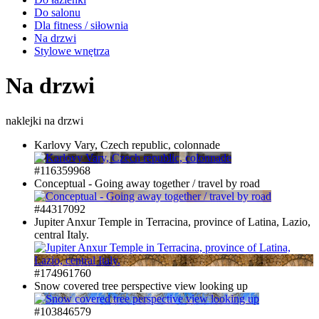
Do salonu
Dla fitness / siłownia
Na drzwi
Stylowe wnętrza
Na drzwi
naklejki na drzwi
Karlovy Vary, Czech republic, colonnade
#116359968
Conceptual - Going away together / travel by road
#44317092
Jupiter Anxur Temple in Terracina, province of Latina, Lazio,
central Italy.
#174961760
Snow covered tree perspective view looking up
#103846579