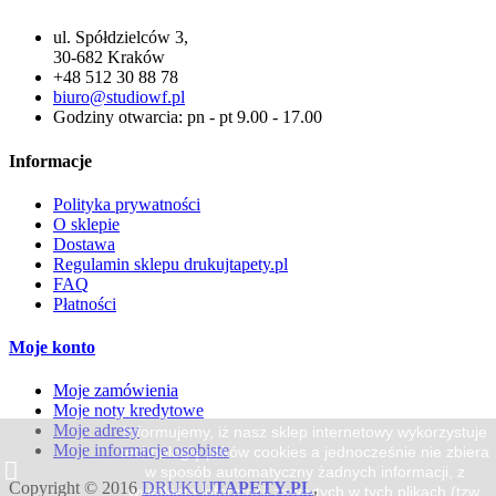
ul. Spółdzielców 3,
30-682 Kraków
+48 512 30 88 78
biuro@studiowf.pl
Godziny otwarcia: pn - pt 9.00 - 17.00
Informacje
Polityka prywatności
O sklepie
Dostawa
Regulamin sklepu drukujtapety.pl
FAQ
Płatności
Moje konto
Moje zamówienia
Moje noty kredytowe
Moje adresy
Informujemy, iż nasz sklep internetowy wykorzystuje
Moje informacje osobiste
technologię plików cookies a jednocześnie nie zbiera
w sposób automatyczny żadnych informacji, z
Copyright © 2016
DRUKUJ
TAPETY.PL
,
wyjątkiem informacji zawartych w tych plikach (tzw.