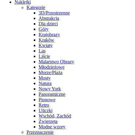
Naklejki
Kategorie
3D/Przestrzenne
Abstrakcja
Dla dzieci
Góry
Krajobrazy
Kraków
Kwiaty
Las
Liście
Malarstwo Obrazy
Młodzieżowe
Morze/Plaża
Mosty
Natura
Nowy York
Panoramiczne
Pionowe
Retro
Uliczki
Wschód, Zachód
Zwierzęta
Modne wzory
Przeznaczenie