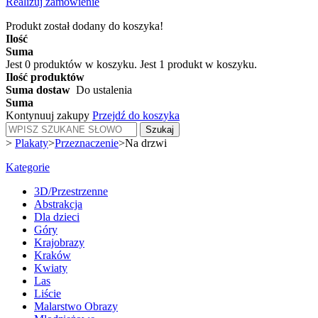
Realizuj zamówienie
Produkt został dodany do koszyka!
Ilość
Suma
Jest
0
produktów w koszyku.
Jest 1 produkt w koszyku.
Ilość produktów
Suma dostaw
Do ustalenia
Suma
Kontynuuj zakupy
Przejdź do koszyka
Szukaj
>
Plakaty
>
Przeznaczenie
>
Na drzwi
Kategorie
3D/Przestrzenne
Abstrakcja
Dla dzieci
Góry
Krajobrazy
Kraków
Kwiaty
Las
Liście
Malarstwo Obrazy