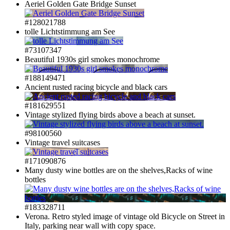
Aeriel Golden Gate Bridge Sunset
#128021788
tolle Lichtstimmung am See
#73107347
Beautiful 1930s girl smokes monochrome
#188149471
Ancient rusted racing bicycle and black cars
#181629551
Vintage stylized flying birds above a beach at sunset.
#98100560
Vintage travel suitcases
#171090876
Many dusty wine bottles are on the shelves,Racks of wine
bottles
#183328711
Verona. Retro styled image of vintage old Bicycle on Street in
Italy, parking near wall with copy space.