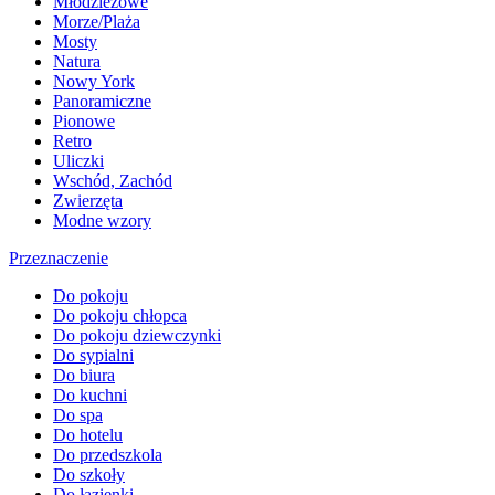
Młodzieżowe
Morze/Plaża
Mosty
Natura
Nowy York
Panoramiczne
Pionowe
Retro
Uliczki
Wschód, Zachód
Zwierzęta
Modne wzory
Przeznaczenie
Do pokoju
Do pokoju chłopca
Do pokoju dziewczynki
Do sypialni
Do biura
Do kuchni
Do spa
Do hotelu
Do przedszkola
Do szkoły
Do łazienki