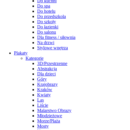
Do kuchni
Do spa
Do hotelu
Do przedszkola
Do szkoły
Do łazienki
Do salonu
Dla fitness / siłownia
Na drzwi
Stylowe wnętrza
Plakaty
Kategorie
3D/Przestrzenne
Abstrakcja
Dla dzieci
Góry
Krajobrazy
Kraków
Kwiaty
Las
Liście
Malarstwo Obrazy
Młodzieżowe
Morze/Plaża
Mosty