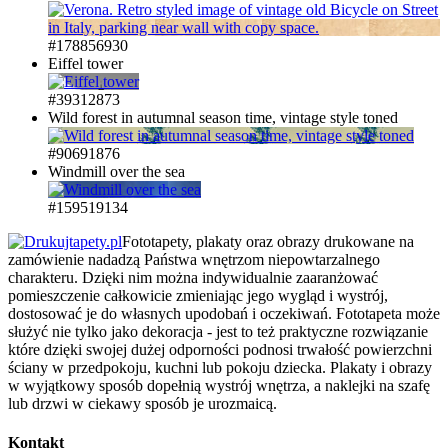
#178856930
Eiffel tower
#39312873
Wild forest in autumnal season time, vintage style toned
#90691876
Windmill over the sea
#159519134
Fototapety, plakaty oraz obrazy drukowane na
zamówienie nadadzą Państwa wnętrzom niepowtarzalnego
charakteru. Dzięki nim można indywidualnie zaaranżować
pomieszczenie całkowicie zmieniając jego wygląd i wystrój,
dostosować je do własnych upodobań i oczekiwań. Fototapeta może
służyć nie tylko jako dekoracja - jest to też praktyczne rozwiązanie
które dzięki swojej dużej odporności podnosi trwałość powierzchni
ściany w przedpokoju, kuchni lub pokoju dziecka. Plakaty i obrazy
w wyjątkowy sposób dopełnią wystrój wnętrza, a naklejki na szafę
lub drzwi w ciekawy sposób je urozmaicą.
Kontakt