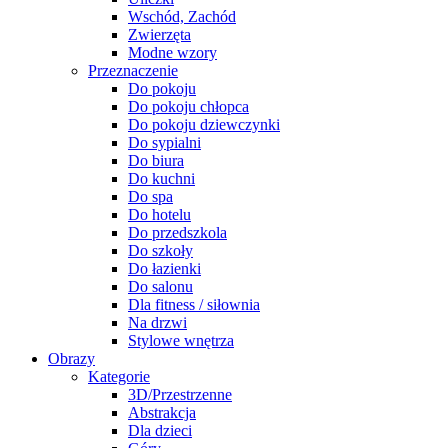
Wschód, Zachód
Zwierzęta
Modne wzory
Przeznaczenie
Do pokoju
Do pokoju chłopca
Do pokoju dziewczynki
Do sypialni
Do biura
Do kuchni
Do spa
Do hotelu
Do przedszkola
Do szkoły
Do łazienki
Do salonu
Dla fitness / siłownia
Na drzwi
Stylowe wnętrza
Obrazy
Kategorie
3D/Przestrzenne
Abstrakcja
Dla dzieci