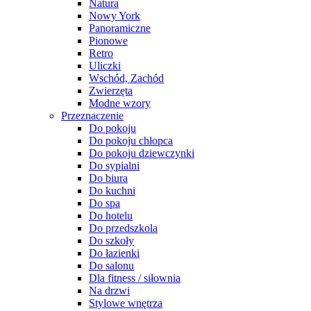
Natura
Nowy York
Panoramiczne
Pionowe
Retro
Uliczki
Wschód, Zachód
Zwierzęta
Modne wzory
Przeznaczenie
Do pokoju
Do pokoju chłopca
Do pokoju dziewczynki
Do sypialni
Do biura
Do kuchni
Do spa
Do hotelu
Do przedszkola
Do szkoły
Do łazienki
Do salonu
Dla fitness / siłownia
Na drzwi
Stylowe wnętrza