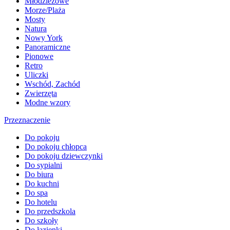
Młodzieżowe
Morze/Plaża
Mosty
Natura
Nowy York
Panoramiczne
Pionowe
Retro
Uliczki
Wschód, Zachód
Zwierzęta
Modne wzory
Przeznaczenie
Do pokoju
Do pokoju chłopca
Do pokoju dziewczynki
Do sypialni
Do biura
Do kuchni
Do spa
Do hotelu
Do przedszkola
Do szkoły
Do łazienki