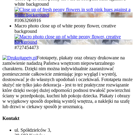
white background
#1063266916
Macro photo close up of white peony flower, creative
background
#727454473
Fototapety, plakaty oraz obrazy drukowane na
zamówienie nadadzą Państwa wnętrzom niepowtarzalnego
charakteru. Dzięki nim można indywidualnie zaaranżować
pomieszczenie całkowicie zmieniając jego wygląd i wystrój,
dostosować je do własnych upodobań i oczekiwań. Fototapeta może
służyć nie tylko jako dekoracja - jest to też praktyczne rozwiązanie
które dzięki swojej dużej odporności podnosi trwałość powierzchni
ściany w przedpokoju, kuchni lub pokoju dziecka. Plakaty i obrazy
w wyjątkowy sposób dopełnią wystrój wnętrza, a naklejki na szafę
lub drzwi w ciekawy sposób je urozmaicą.
Kontakt
ul. Spółdzielców 3,