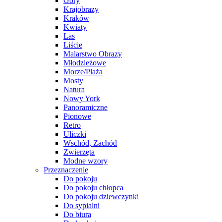
Góry
Krajobrazy
Kraków
Kwiaty
Las
Liście
Malarstwo Obrazy
Młodzieżowe
Morze/Plaża
Mosty
Natura
Nowy York
Panoramiczne
Pionowe
Retro
Uliczki
Wschód, Zachód
Zwierzęta
Modne wzory
Przeznaczenie
Do pokoju
Do pokoju chłopca
Do pokoju dziewczynki
Do sypialni
Do biura