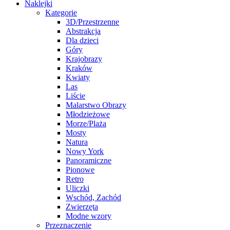
Naklejki
Kategorie
3D/Przestrzenne
Abstrakcja
Dla dzieci
Góry
Krajobrazy
Kraków
Kwiaty
Las
Liście
Malarstwo Obrazy
Młodzieżowe
Morze/Plaża
Mosty
Natura
Nowy York
Panoramiczne
Pionowe
Retro
Uliczki
Wschód, Zachód
Zwierzęta
Modne wzory
Przeznaczenie