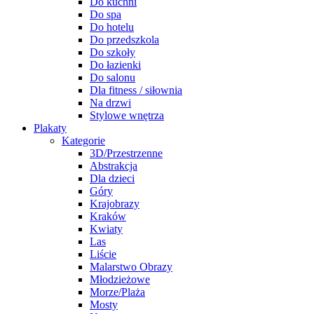
Do kuchni
Do spa
Do hotelu
Do przedszkola
Do szkoły
Do łazienki
Do salonu
Dla fitness / siłownia
Na drzwi
Stylowe wnętrza
Plakaty
Kategorie
3D/Przestrzenne
Abstrakcja
Dla dzieci
Góry
Krajobrazy
Kraków
Kwiaty
Las
Liście
Malarstwo Obrazy
Młodzieżowe
Morze/Plaża
Mosty