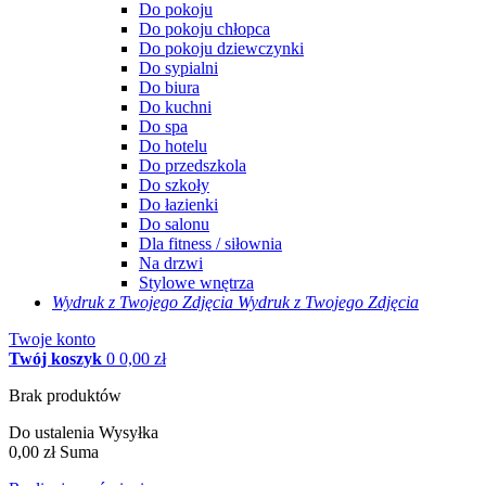
Do pokoju
Do pokoju chłopca
Do pokoju dziewczynki
Do sypialni
Do biura
Do kuchni
Do spa
Do hotelu
Do przedszkola
Do szkoły
Do łazienki
Do salonu
Dla fitness / siłownia
Na drzwi
Stylowe wnętrza
Wydruk z Twojego
Zdjęcia
Wydruk z Twojego Zdjęcia
Twoje konto
Twój koszyk
0
0,00 zł
Brak produktów
Do ustalenia
Wysyłka
0,00 zł
Suma