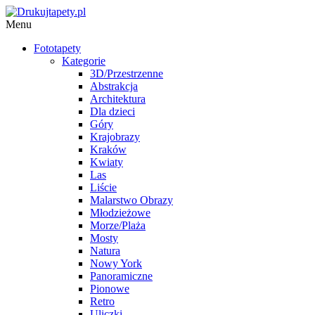
Menu
Fototapety
Kategorie
3D/Przestrzenne
Abstrakcja
Architektura
Dla dzieci
Góry
Krajobrazy
Kraków
Kwiaty
Las
Liście
Malarstwo Obrazy
Młodzieżowe
Morze/Plaża
Mosty
Natura
Nowy York
Panoramiczne
Pionowe
Retro
Uliczki