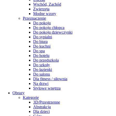
Wschód, Zachód
Zwierzęta
Modne wzory
Przeznaczenie
Do pokoju
Do pokoju chłopca
Do pokoju dziewczynki
Do sypialni
Do biura
Do kuchni
Do spa
Do hotelu
Do przedszkola
Do szkoły
Do łazienki
Do salonu
Dla fitness / siłownia
Na drzwi
Stylowe wnętrza
Obrazy
Kategorie
3D/Przestrzenne
Abstrakcja
Dla dzieci