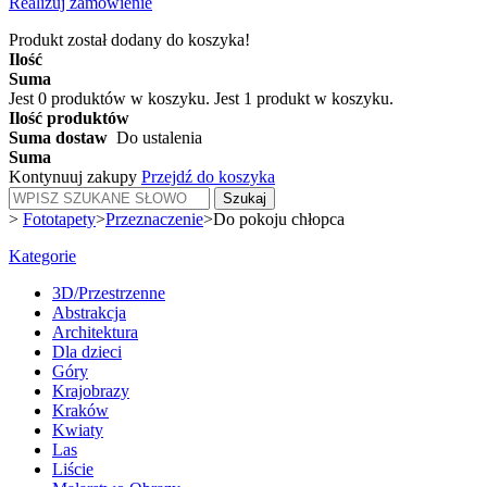
Realizuj zamówienie
Produkt został dodany do koszyka!
Ilość
Suma
Jest
0
produktów w koszyku.
Jest 1 produkt w koszyku.
Ilość produktów
Suma dostaw
Do ustalenia
Suma
Kontynuuj zakupy
Przejdź do koszyka
Szukaj
>
Fototapety
>
Przeznaczenie
>
Do pokoju chłopca
Kategorie
3D/Przestrzenne
Abstrakcja
Architektura
Dla dzieci
Góry
Krajobrazy
Kraków
Kwiaty
Las
Liście