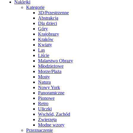
Naklejki
Kategorie
3D/Przestrzenne
Abstrakcja
Dla dzieci
Góry
Krajobrazy
Kraków
Kwiaty
Las
Liście
Malarstwo Obrazy
Młodzieżowe
Morze/Plaża
Mosty
Natura
Nowy York
Panoramiczne
Pionowe
Retro
Uliczki
Wschód, Zachód
Zwierzęta
Modne wzory
Przeznaczenie