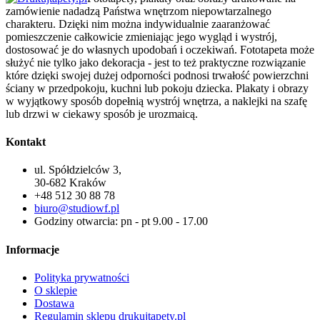
zamówienie nadadzą Państwa wnętrzom niepowtarzalnego
charakteru. Dzięki nim można indywidualnie zaaranżować
pomieszczenie całkowicie zmieniając jego wygląd i wystrój,
dostosować je do własnych upodobań i oczekiwań. Fototapeta może
służyć nie tylko jako dekoracja - jest to też praktyczne rozwiązanie
które dzięki swojej dużej odporności podnosi trwałość powierzchni
ściany w przedpokoju, kuchni lub pokoju dziecka. Plakaty i obrazy
w wyjątkowy sposób dopełnią wystrój wnętrza, a naklejki na szafę
lub drzwi w ciekawy sposób je urozmaicą.
Kontakt
ul. Spółdzielców 3,
30-682 Kraków
+48 512 30 88 78
biuro@studiowf.pl
Godziny otwarcia: pn - pt 9.00 - 17.00
Informacje
Polityka prywatności
O sklepie
Dostawa
Regulamin sklepu drukujtapety.pl