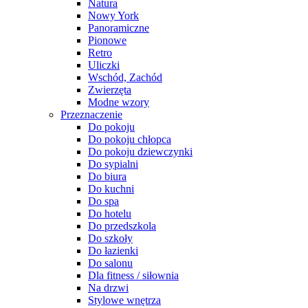
Natura
Nowy York
Panoramiczne
Pionowe
Retro
Uliczki
Wschód, Zachód
Zwierzęta
Modne wzory
Przeznaczenie
Do pokoju
Do pokoju chłopca
Do pokoju dziewczynki
Do sypialni
Do biura
Do kuchni
Do spa
Do hotelu
Do przedszkola
Do szkoły
Do łazienki
Do salonu
Dla fitness / siłownia
Na drzwi
Stylowe wnętrza