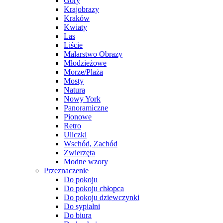
Góry
Krajobrazy
Kraków
Kwiaty
Las
Liście
Malarstwo Obrazy
Młodzieżowe
Morze/Plaża
Mosty
Natura
Nowy York
Panoramiczne
Pionowe
Retro
Uliczki
Wschód, Zachód
Zwierzęta
Modne wzory
Przeznaczenie
Do pokoju
Do pokoju chłopca
Do pokoju dziewczynki
Do sypialni
Do biura