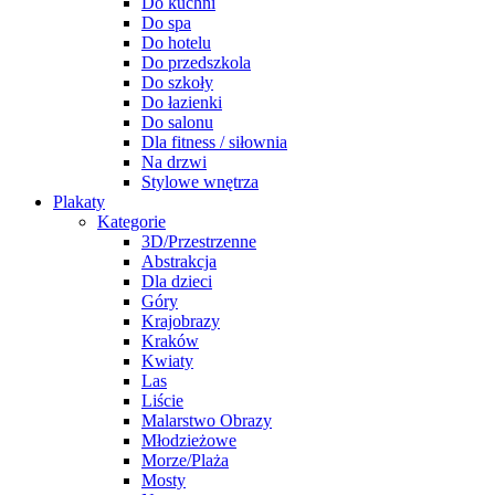
Do kuchni
Do spa
Do hotelu
Do przedszkola
Do szkoły
Do łazienki
Do salonu
Dla fitness / siłownia
Na drzwi
Stylowe wnętrza
Plakaty
Kategorie
3D/Przestrzenne
Abstrakcja
Dla dzieci
Góry
Krajobrazy
Kraków
Kwiaty
Las
Liście
Malarstwo Obrazy
Młodzieżowe
Morze/Plaża
Mosty