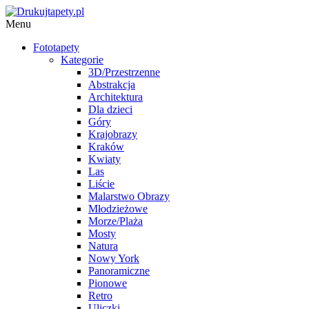
Menu
Fototapety
Kategorie
3D/Przestrzenne
Abstrakcja
Architektura
Dla dzieci
Góry
Krajobrazy
Kraków
Kwiaty
Las
Liście
Malarstwo Obrazy
Młodzieżowe
Morze/Plaża
Mosty
Natura
Nowy York
Panoramiczne
Pionowe
Retro
Uliczki