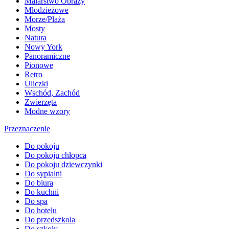
Malarstwo Obrazy
Młodzieżowe
Morze/Plaża
Mosty
Natura
Nowy York
Panoramiczne
Pionowe
Retro
Uliczki
Wschód, Zachód
Zwierzęta
Modne wzory
Przeznaczenie
Do pokoju
Do pokoju chłopca
Do pokoju dziewczynki
Do sypialni
Do biura
Do kuchni
Do spa
Do hotelu
Do przedszkola
Do szkoły