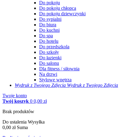
Do pokoju
Do pokoju chłopca
Do pokoju dziewczynki
Do sypialni
Do biura
Do kuchni
Do spa
Do hotelu
Do przedszkola
Do szkoły
Do łazienki
Do salonu
Dla fitness / siłownia
Na drzwi
Stylowe wnętrza
Wydruk z Twojego
Zdjęcia
Wydruk z Twojego Zdjęcia
Twoje konto
Twój koszyk
0
0,00 zł
Brak produktów
Do ustalenia
Wysyłka
0,00 zł
Suma