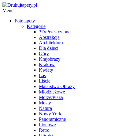
Menu
Fototapety
Kategorie
3D/Przestrzenne
Abstrakcja
Architektura
Dla dzieci
Góry
Krajobrazy
Kraków
Kwiaty
Las
Liście
Malarstwo Obrazy
Młodzieżowe
Morze/Plaża
Mosty
Natura
Nowy York
Panoramiczne
Pionowe
Retro
Uliczki