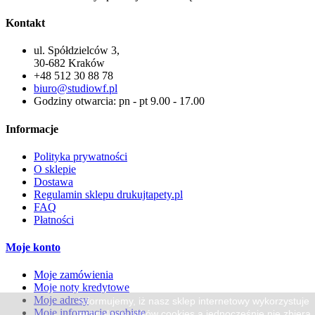
Kontakt
ul. Spółdzielców 3,
30-682 Kraków
+48 512 30 88 78
biuro@studiowf.pl
Godziny otwarcia: pn - pt 9.00 - 17.00
Informacje
Polityka prywatności
O sklepie
Dostawa
Regulamin sklepu drukujtapety.pl
FAQ
Płatności
Moje konto
Moje zamówienia
Moje noty kredytowe
Moje adresy
Informujemy, iż nasz sklep internetowy wykorzystuje
Moje informacje osobiste
technologię plików cookies a jednocześnie nie zbiera