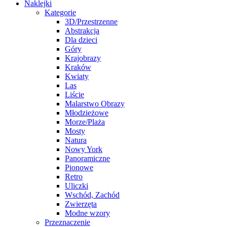
Naklejki
Kategorie
3D/Przestrzenne
Abstrakcja
Dla dzieci
Góry
Krajobrazy
Kraków
Kwiaty
Las
Liście
Malarstwo Obrazy
Młodzieżowe
Morze/Plaża
Mosty
Natura
Nowy York
Panoramiczne
Pionowe
Retro
Uliczki
Wschód, Zachód
Zwierzęta
Modne wzory
Przeznaczenie