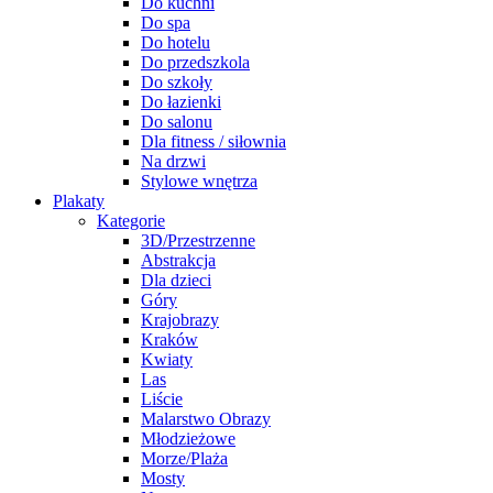
Do kuchni
Do spa
Do hotelu
Do przedszkola
Do szkoły
Do łazienki
Do salonu
Dla fitness / siłownia
Na drzwi
Stylowe wnętrza
Plakaty
Kategorie
3D/Przestrzenne
Abstrakcja
Dla dzieci
Góry
Krajobrazy
Kraków
Kwiaty
Las
Liście
Malarstwo Obrazy
Młodzieżowe
Morze/Plaża
Mosty