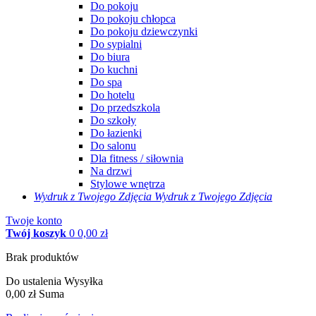
Do pokoju
Do pokoju chłopca
Do pokoju dziewczynki
Do sypialni
Do biura
Do kuchni
Do spa
Do hotelu
Do przedszkola
Do szkoły
Do łazienki
Do salonu
Dla fitness / siłownia
Na drzwi
Stylowe wnętrza
Wydruk z Twojego
Zdjęcia
Wydruk z Twojego Zdjęcia
Twoje konto
Twój koszyk
0
0,00 zł
Brak produktów
Do ustalenia
Wysyłka
0,00 zł
Suma