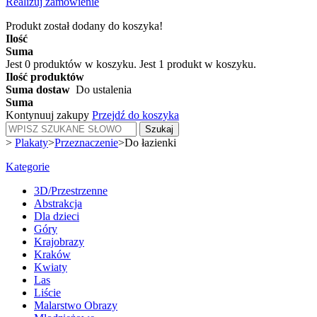
Realizuj zamówienie
Produkt został dodany do koszyka!
Ilość
Suma
Jest
0
produktów w koszyku.
Jest 1 produkt w koszyku.
Ilość produktów
Suma dostaw
Do ustalenia
Suma
Kontynuuj zakupy
Przejdź do koszyka
Szukaj
>
Plakaty
>
Przeznaczenie
>
Do łazienki
Kategorie
3D/Przestrzenne
Abstrakcja
Dla dzieci
Góry
Krajobrazy
Kraków
Kwiaty
Las
Liście
Malarstwo Obrazy