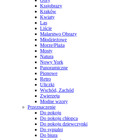
Góry
Krajobrazy
Kraków
Kwiaty
Las
Liście
Malarstwo Obrazy
Młodzieżowe
Morze/Plaża
Mosty
Natura
Nowy York
Panoramiczne
Pionowe
Retro
Uliczki
Wschód, Zachód
Zwierzęta
Modne wzory
Przeznaczenie
Do pokoju
Do pokoju chłopca
Do pokoju dziewczynki
Do sypialni
Do biura