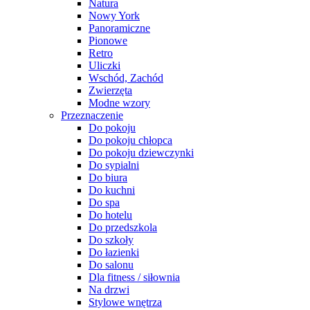
Natura
Nowy York
Panoramiczne
Pionowe
Retro
Uliczki
Wschód, Zachód
Zwierzęta
Modne wzory
Przeznaczenie
Do pokoju
Do pokoju chłopca
Do pokoju dziewczynki
Do sypialni
Do biura
Do kuchni
Do spa
Do hotelu
Do przedszkola
Do szkoły
Do łazienki
Do salonu
Dla fitness / siłownia
Na drzwi
Stylowe wnętrza