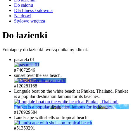
Do salonu
Dla fitness / siłownia
Na drzwi
Stylowe wnętrza
Do łazienki
Fototapety do łazienki tworzą unikalny klimat.
pasarela 01
#74072546
sunset over the sea beach,
#120281168
Longtale boat on the white beach at Phuket, Thailand. Phuket
is a popular destination famous for its beaches.
#178929584
Landscape with shells on tropical beach
#51359291