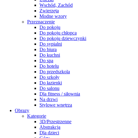
Wschód, Zachód
Zwierzęta
Modne wzory
Przeznaczenie
Do pokoju
Do pokoju chłopca
Do pokoju dziewczynki
Do sypialni
Do biura
Do kuchni
Do spa
Do hotelu
Do przedszkola
Do szkoły
Do łazienki
Do salonu
Dla fitness / siłownia
Na drzwi
Stylowe wnętrza
Obrazy
Kategorie
3D/Przestrzenne
Abstrakcja
Dla dzieci