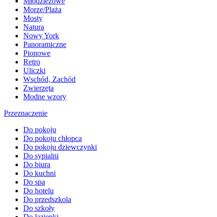
Młodzieżowe
Morze/Plaża
Mosty
Natura
Nowy York
Panoramiczne
Pionowe
Retro
Uliczki
Wschód, Zachód
Zwierzęta
Modne wzory
Przeznaczenie
Do pokoju
Do pokoju chłopca
Do pokoju dziewczynki
Do sypialni
Do biura
Do kuchni
Do spa
Do hotelu
Do przedszkola
Do szkoły
Do łazienki