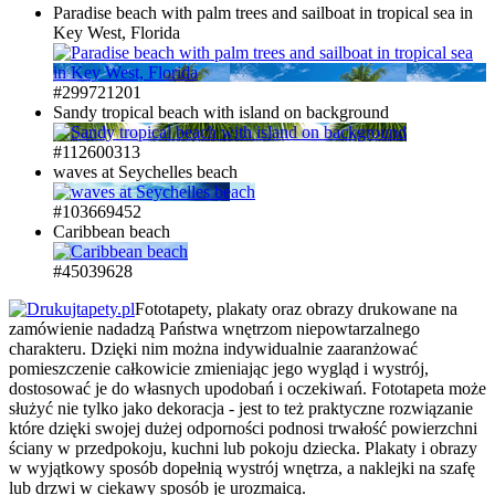
Paradise beach with palm trees and sailboat in tropical sea in
Key West, Florida
#299721201
Sandy tropical beach with island on background
#112600313
waves at Seychelles beach
#103669452
Caribbean beach
#45039628
Fototapety, plakaty oraz obrazy drukowane na
zamówienie nadadzą Państwa wnętrzom niepowtarzalnego
charakteru. Dzięki nim można indywidualnie zaaranżować
pomieszczenie całkowicie zmieniając jego wygląd i wystrój,
dostosować je do własnych upodobań i oczekiwań. Fototapeta może
służyć nie tylko jako dekoracja - jest to też praktyczne rozwiązanie
które dzięki swojej dużej odporności podnosi trwałość powierzchni
ściany w przedpokoju, kuchni lub pokoju dziecka. Plakaty i obrazy
w wyjątkowy sposób dopełnią wystrój wnętrza, a naklejki na szafę
lub drzwi w ciekawy sposób je urozmaicą.