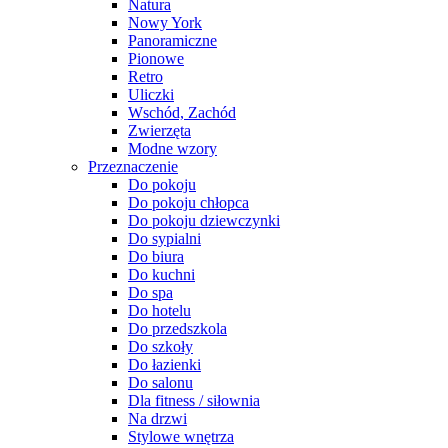
Natura
Nowy York
Panoramiczne
Pionowe
Retro
Uliczki
Wschód, Zachód
Zwierzęta
Modne wzory
Przeznaczenie
Do pokoju
Do pokoju chłopca
Do pokoju dziewczynki
Do sypialni
Do biura
Do kuchni
Do spa
Do hotelu
Do przedszkola
Do szkoły
Do łazienki
Do salonu
Dla fitness / siłownia
Na drzwi
Stylowe wnętrza