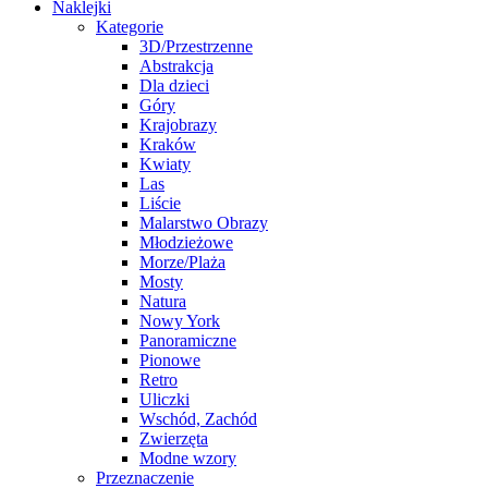
Naklejki
Kategorie
3D/Przestrzenne
Abstrakcja
Dla dzieci
Góry
Krajobrazy
Kraków
Kwiaty
Las
Liście
Malarstwo Obrazy
Młodzieżowe
Morze/Plaża
Mosty
Natura
Nowy York
Panoramiczne
Pionowe
Retro
Uliczki
Wschód, Zachód
Zwierzęta
Modne wzory
Przeznaczenie