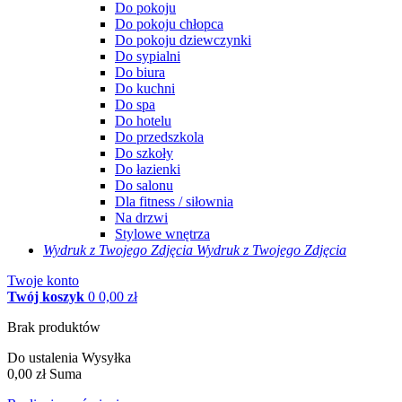
Do pokoju
Do pokoju chłopca
Do pokoju dziewczynki
Do sypialni
Do biura
Do kuchni
Do spa
Do hotelu
Do przedszkola
Do szkoły
Do łazienki
Do salonu
Dla fitness / siłownia
Na drzwi
Stylowe wnętrza
Wydruk z Twojego
Zdjęcia
Wydruk z Twojego Zdjęcia
Twoje konto
Twój koszyk
0
0,00 zł
Brak produktów
Do ustalenia
Wysyłka
0,00 zł
Suma