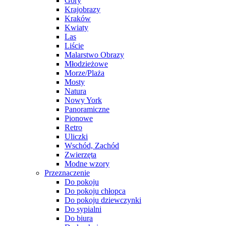
Góry
Krajobrazy
Kraków
Kwiaty
Las
Liście
Malarstwo Obrazy
Młodzieżowe
Morze/Plaża
Mosty
Natura
Nowy York
Panoramiczne
Pionowe
Retro
Uliczki
Wschód, Zachód
Zwierzęta
Modne wzory
Przeznaczenie
Do pokoju
Do pokoju chłopca
Do pokoju dziewczynki
Do sypialni
Do biura