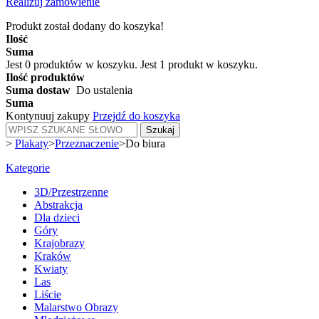
Realizuj zamówienie
Produkt został dodany do koszyka!
Ilość
Suma
Jest
0
produktów w koszyku.
Jest 1 produkt w koszyku.
Ilość produktów
Suma dostaw
Do ustalenia
Suma
Kontynuuj zakupy
Przejdź do koszyka
Szukaj
>
Plakaty
>
Przeznaczenie
>
Do biura
Kategorie
3D/Przestrzenne
Abstrakcja
Dla dzieci
Góry
Krajobrazy
Kraków
Kwiaty
Las
Liście
Malarstwo Obrazy