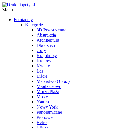
Menu
Fototapety
Kategorie
3D/Przestrzenne
Abstrakcja
Architektura
Dla dzieci
Góry
Krajobrazy
Kraków
Kwiaty
Las
Liście
Malarstwo Obrazy
Młodzieżowe
Morze/Plaża
Mosty
Natura
Nowy York
Panoramiczne
Pionowe
Retro
Uliczki