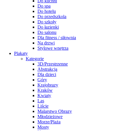
Do kuchni
Do spa
Do hotelu
Do przedszkola
Do szkoły
Do łazienki
Do salonu
Dla fitness / siłownia
Na drzwi
Stylowe wnętrza
Plakaty
Kategorie
3D/Przestrzenne
Abstrakcja
Dla dzieci
Góry
Krajobrazy
Kraków
Kwiaty
Las
Liście
Malarstwo Obrazy
Młodzieżowe
Morze/Plaża
Mosty