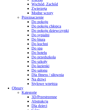
Wschód, Zachód
Zwierzęta
Modne wzory
Przeznaczenie
Do pokoju
Do pokoju chłopca
Do pokoju dziewczynki
Do sypialni
Do biura
Do kuchni
Do spa
Do hotelu
Do przedszkola
Do szkoły
Do łazienki
Do salonu
Dla fitness / siłownia
Na drzwi
Stylowe wnętrza
Obrazy
Kategorie
3D/Przestrzenne
Abstrakcja
Dla dzieci