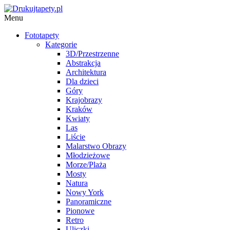
Menu
Fototapety
Kategorie
3D/Przestrzenne
Abstrakcja
Architektura
Dla dzieci
Góry
Krajobrazy
Kraków
Kwiaty
Las
Liście
Malarstwo Obrazy
Młodzieżowe
Morze/Plaża
Mosty
Natura
Nowy York
Panoramiczne
Pionowe
Retro
Uliczki