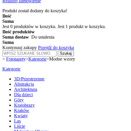
Realizuj zamówienie
Produkt został dodany do koszyka!
Ilość
Suma
Jest
0
produktów w koszyku.
Jest 1 produkt w koszyku.
Ilość produktów
Suma dostaw
Do ustalenia
Suma
Kontynuuj zakupy
Przejdź do koszyka
Szukaj
>
Fototapety
>
Kategorie
>
Modne wzory
Kategorie
3D/Przestrzenne
Abstrakcja
Architektura
Dla dzieci
Góry
Krajobrazy
Kraków
Kwiaty
Las
Liście