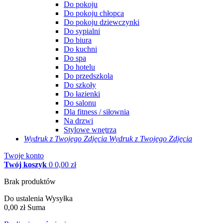
Do pokoju
Do pokoju chłopca
Do pokoju dziewczynki
Do sypialni
Do biura
Do kuchni
Do spa
Do hotelu
Do przedszkola
Do szkoły
Do łazienki
Do salonu
Dla fitness / siłownia
Na drzwi
Stylowe wnętrza
Wydruk z Twojego
Zdjęcia
Wydruk z Twojego Zdjęcia
Twoje konto
Twój koszyk
0
0,00 zł
Brak produktów
Do ustalenia
Wysyłka
0,00 zł
Suma