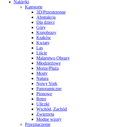
Naklejki
Kategorie
3D/Przestrzenne
Abstrakcja
Dla dzieci
Góry
Krajobrazy
Kraków
Kwiaty
Las
Liście
Malarstwo Obrazy
Młodzieżowe
Morze/Plaża
Mosty
Natura
Nowy York
Panoramiczne
Pionowe
Retro
Uliczki
Wschód, Zachód
Zwierzęta
Modne wzory
Przeznaczenie