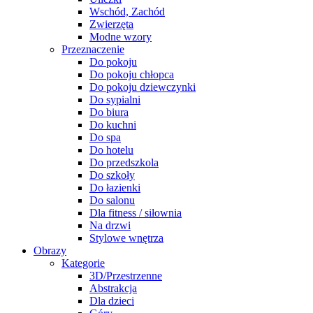
Wschód, Zachód
Zwierzęta
Modne wzory
Przeznaczenie
Do pokoju
Do pokoju chłopca
Do pokoju dziewczynki
Do sypialni
Do biura
Do kuchni
Do spa
Do hotelu
Do przedszkola
Do szkoły
Do łazienki
Do salonu
Dla fitness / siłownia
Na drzwi
Stylowe wnętrza
Obrazy
Kategorie
3D/Przestrzenne
Abstrakcja
Dla dzieci