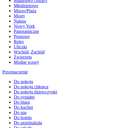
Malarstwo Obrazy
Młodzieżowe
Morze/Plaża
Mosty
Natura
Nowy York
Panoramiczne
Pionowe
Retro
Uliczki
Wschód, Zachód
Zwierzęta
Modne wzory
Przeznaczenie
Do pokoju
Do pokoju chłopca
Do pokoju dziewczynki
Do sypialni
Do biura
Do kuchni
Do spa
Do hotelu
Do przedszkola
Do szkoły