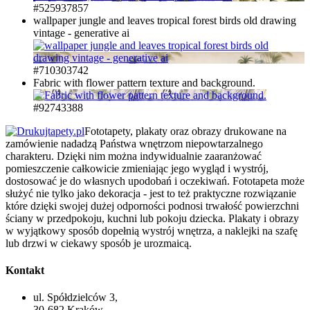
#525937857
wallpaper jungle and leaves tropical forest birds old drawing
vintage - generative ai
#710303742
Fabric with flower pattern texture and background.
#92743388
Fototapety, plakaty oraz obrazy drukowane na
zamówienie nadadzą Państwa wnętrzom niepowtarzalnego
charakteru. Dzięki nim można indywidualnie zaaranżować
pomieszczenie całkowicie zmieniając jego wygląd i wystrój,
dostosować je do własnych upodobań i oczekiwań. Fototapeta może
służyć nie tylko jako dekoracja - jest to też praktyczne rozwiązanie
które dzięki swojej dużej odporności podnosi trwałość powierzchni
ściany w przedpokoju, kuchni lub pokoju dziecka. Plakaty i obrazy
w wyjątkowy sposób dopełnią wystrój wnętrza, a naklejki na szafę
lub drzwi w ciekawy sposób je urozmaicą.
Kontakt
ul. Spółdzielców 3,
30-682 Kraków