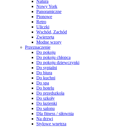
Natura
Nowy York
Panoramiczne
Pionowe
Retro
Uliczki
Wschód, Zachód
Zwierzęta
Modne wzory
Przeznaczenie
Do pokoju
Do pokoju chłopca
Do pokoju dziewczynki
Do sypialni
Do biura
Do kuchni
Do spa
Do hotelu
Do przedszkola
Do szkoły
Do łazienki
Do salonu
Dla fitness / siłownia
Na drzwi
Stylowe wnętrza