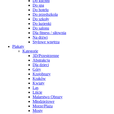
Do kuchni
Do spa
Do hotelu
Do przedszkola
Do szkoły
Do łazienki
Do salonu
Dla fitness / siłownia
Na drzwi
Stylowe wnętrza
Plakaty
Kategorie
3D/Przestrzenne
Abstrakcja
Dla dzieci
Góry
Krajobrazy
Kraków
Kwiaty
Las
Liście
Malarstwo Obrazy
Młodzieżowe
Morze/Plaża
Mosty