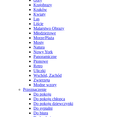
Góry
Krajobrazy
Kraków
Kwiaty
Las
Liście
Malarstwo Obrazy
Młodzieżowe
Morze/Plaża
Mosty
Natura
Nowy York
Panoramiczne
Pionowe
Retro
Uliczki
Wschód, Zachód
Zwierzęta
Modne wzory
Przeznaczenie
Do pokoju
Do pokoju chłopca
Do pokoju dziewczynki
Do sypialni
Do biura