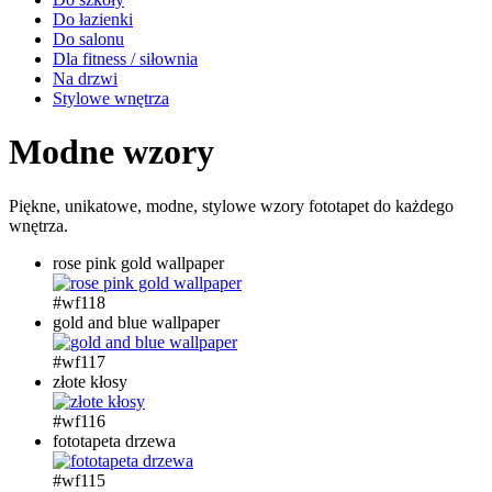
Do łazienki
Do salonu
Dla fitness / siłownia
Na drzwi
Stylowe wnętrza
Modne wzory
Piękne, unikatowe, modne, stylowe wzory fototapet do każdego
wnętrza.
rose pink gold wallpaper
#wf118
gold and blue wallpaper
#wf117
złote kłosy
#wf116
fototapeta drzewa
#wf115