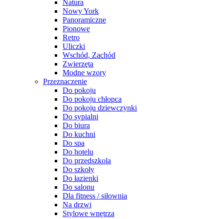
Natura
Nowy York
Panoramiczne
Pionowe
Retro
Uliczki
Wschód, Zachód
Zwierzęta
Modne wzory
Przeznaczenie
Do pokoju
Do pokoju chłopca
Do pokoju dziewczynki
Do sypialni
Do biura
Do kuchni
Do spa
Do hotelu
Do przedszkola
Do szkoły
Do łazienki
Do salonu
Dla fitness / siłownia
Na drzwi
Stylowe wnętrza