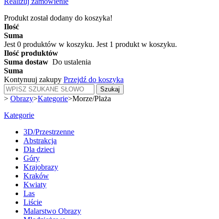
Realizuj zamówienie
Produkt został dodany do koszyka!
Ilość
Suma
Jest
0
produktów w koszyku.
Jest 1 produkt w koszyku.
Ilość produktów
Suma dostaw
Do ustalenia
Suma
Kontynuuj zakupy
Przejdź do koszyka
Szukaj
>
Obrazy
>
Kategorie
>
Morze/Plaża
Kategorie
3D/Przestrzenne
Abstrakcja
Dla dzieci
Góry
Krajobrazy
Kraków
Kwiaty
Las
Liście
Malarstwo Obrazy