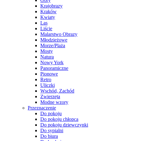
Góry
Krajobrazy
Kraków
Kwiaty
Las
Liście
Malarstwo Obrazy
Młodzieżowe
Morze/Plaża
Mosty
Natura
Nowy York
Panoramiczne
Pionowe
Retro
Uliczki
Wschód, Zachód
Zwierzęta
Modne wzory
Przeznaczenie
Do pokoju
Do pokoju chłopca
Do pokoju dziewczynki
Do sypialni
Do biura