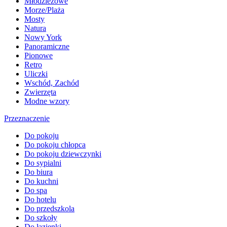
Młodzieżowe
Morze/Plaża
Mosty
Natura
Nowy York
Panoramiczne
Pionowe
Retro
Uliczki
Wschód, Zachód
Zwierzęta
Modne wzory
Przeznaczenie
Do pokoju
Do pokoju chłopca
Do pokoju dziewczynki
Do sypialni
Do biura
Do kuchni
Do spa
Do hotelu
Do przedszkola
Do szkoły
Do łazienki