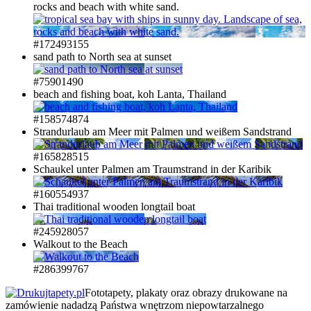
rocks and beach with white sand.
#172493155
sand path to North sea at sunset
#75901490
beach and fishing boat, koh Lanta, Thailand
#158574874
Strandurlaub am Meer mit Palmen und weißem Sandstrand
#165828515
Schaukel unter Palmen am Traumstrand in der Karibik
#160554937
Thai traditional wooden longtail boat
#245928057
Walkout to the Beach
#286399767
Fototapety, plakaty oraz obrazy drukowane na
zamówienie nadadzą Państwa wnętrzom niepowtarzalnego