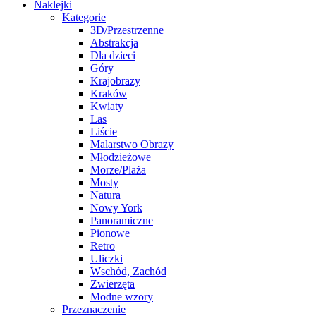
Naklejki
Kategorie
3D/Przestrzenne
Abstrakcja
Dla dzieci
Góry
Krajobrazy
Kraków
Kwiaty
Las
Liście
Malarstwo Obrazy
Młodzieżowe
Morze/Plaża
Mosty
Natura
Nowy York
Panoramiczne
Pionowe
Retro
Uliczki
Wschód, Zachód
Zwierzęta
Modne wzory
Przeznaczenie