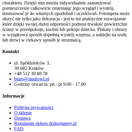
charakteru. Dzięki nim można indywidualnie zaaranżować
pomieszczenie całkowicie zmieniając jego wygląd i wystrój,
dostosować je do własnych upodobań i oczekiwań. Fototapeta może
służyć nie tylko jako dekoracja - jest to też praktyczne rozwiązanie
które dzięki swojej dużej odporności podnosi trwałość powierzchni
ściany w przedpokoju, kuchni lub pokoju dziecka. Plakaty i obrazy
w wyjątkowy sposób dopełnią wystrój wnętrza, a naklejki na szafę
lub drzwi w ciekawy sposób je urozmaicą.
Kontakt
ul. Spółdzielców 3,
30-682 Kraków
+48 512 30 88 78
biuro@studiowf.pl
Godziny otwarcia: pn - pt 9.00 - 17.00
Informacje
Polityka prywatności
O sklepie
Dostawa
Regulamin sklepu drukujtapety.pl
FAQ