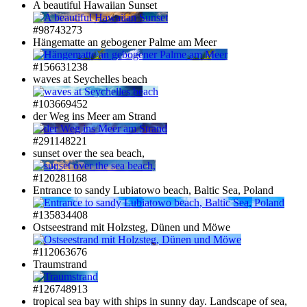
A beautiful Hawaiian Sunset
#98743273
Hängematte an gebogener Palme am Meer
#156631238
waves at Seychelles beach
#103669452
der Weg ins Meer am Strand
#291148221
sunset over the sea beach,
#120281168
Entrance to sandy Lubiatowo beach, Baltic Sea, Poland
#135834408
Ostseestrand mit Holzsteg, Dünen und Möwe
#112063676
Traumstrand
#126748913
tropical sea bay with ships in sunny day. Landscape of sea,