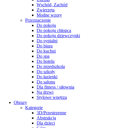
Wschód, Zachód
Zwierzęta
Modne wzory
Przeznaczenie
Do pokoju
Do pokoju chłopca
Do pokoju dziewczynki
Do sypialni
Do biura
Do kuchni
Do spa
Do hotelu
Do przedszkola
Do szkoły
Do łazienki
Do salonu
Dla fitness / siłownia
Na drzwi
Stylowe wnętrza
Obrazy
Kategorie
3D/Przestrzenne
Abstrakcja
Dla dzieci