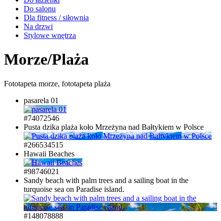
Do salonu
Dla fitness / siłownia
Na drzwi
Stylowe wnętrza
Morze/Plaża
Fototapeta morze, fototapeta plaża
pasarela 01
#74072546
Pusta dzika plaża koło Mrzeżyna nad Bałtykiem w Polsce
#266534515
Hawaii Beaches
#98746021
Sandy beach with palm trees and a sailing boat in the
turquoise sea on Paradise island.
#148078888