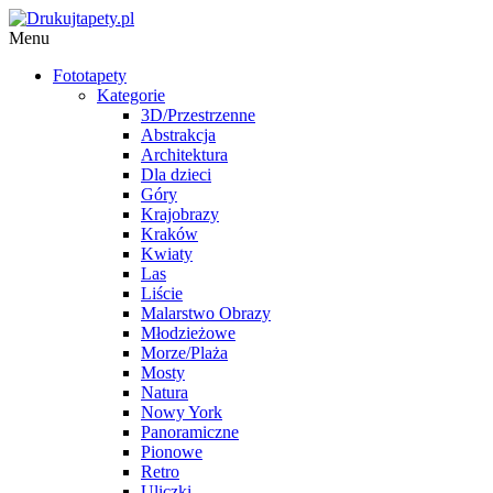
Menu
Fototapety
Kategorie
3D/Przestrzenne
Abstrakcja
Architektura
Dla dzieci
Góry
Krajobrazy
Kraków
Kwiaty
Las
Liście
Malarstwo Obrazy
Młodzieżowe
Morze/Plaża
Mosty
Natura
Nowy York
Panoramiczne
Pionowe
Retro
Uliczki