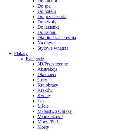
Do kuchni
Do spa
Do hotelu
Do przedszkola
Do szkoły
Do łazienki
Do salonu
Dla fitness / siłownia
Na drzwi
Stylowe wnętrza
Plakaty
Kategorie
3D/Przestrzenne
Abstrakcja
Dla dzieci
Góry
Krajobrazy
Kraków
Kwiaty
Las
Liście
Malarstwo Obrazy
Młodzieżowe
Morze/Plaża
Mosty