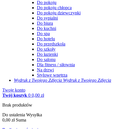
Do pokoju
Do pokoju chłopca
Do pokoju dziewczynki
Do sypialni
Do biura
Do kuchni
Do spa
Do hotelu
Do przedszkola
Do szkoły
Do łazienki
Do salonu
Dla fitness / siłownia
Na drzwi
Stylowe wnętrza
Wydruk z Twojego
Zdjęcia
Wydruk z Twojego Zdjęcia
Twoje konto
Twój koszyk
0
0,00 zł
Brak produktów
Do ustalenia
Wysyłka
0,00 zł
Suma