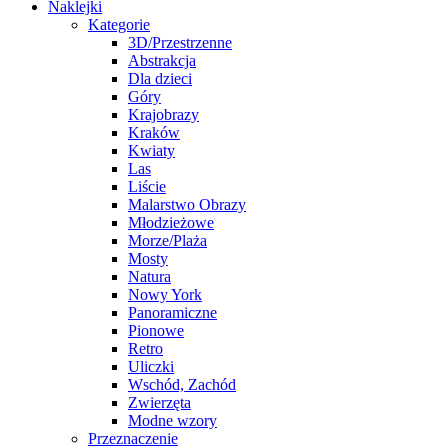
Naklejki
Kategorie
3D/Przestrzenne
Abstrakcja
Dla dzieci
Góry
Krajobrazy
Kraków
Kwiaty
Las
Liście
Malarstwo Obrazy
Młodzieżowe
Morze/Plaża
Mosty
Natura
Nowy York
Panoramiczne
Pionowe
Retro
Uliczki
Wschód, Zachód
Zwierzęta
Modne wzory
Przeznaczenie