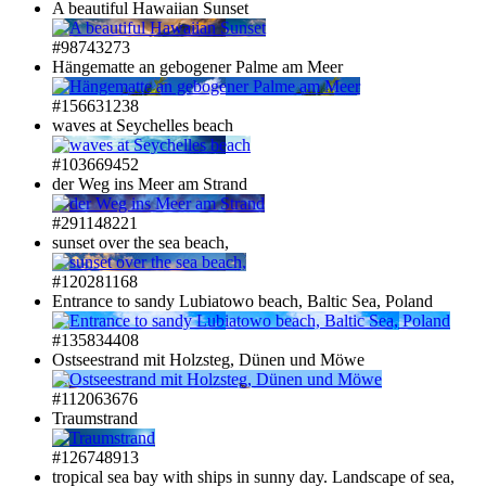
A beautiful Hawaiian Sunset
#98743273
Hängematte an gebogener Palme am Meer
#156631238
waves at Seychelles beach
#103669452
der Weg ins Meer am Strand
#291148221
sunset over the sea beach,
#120281168
Entrance to sandy Lubiatowo beach, Baltic Sea, Poland
#135834408
Ostseestrand mit Holzsteg, Dünen und Möwe
#112063676
Traumstrand
#126748913
tropical sea bay with ships in sunny day. Landscape of sea,