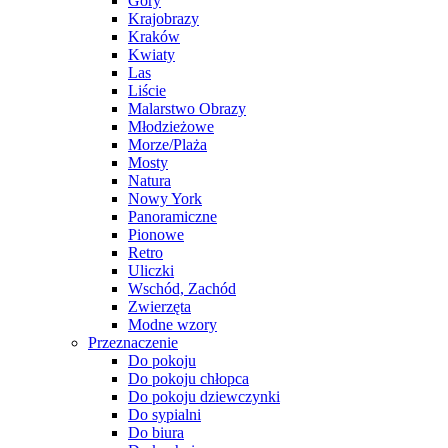
Góry
Krajobrazy
Kraków
Kwiaty
Las
Liście
Malarstwo Obrazy
Młodzieżowe
Morze/Plaża
Mosty
Natura
Nowy York
Panoramiczne
Pionowe
Retro
Uliczki
Wschód, Zachód
Zwierzęta
Modne wzory
Przeznaczenie
Do pokoju
Do pokoju chłopca
Do pokoju dziewczynki
Do sypialni
Do biura