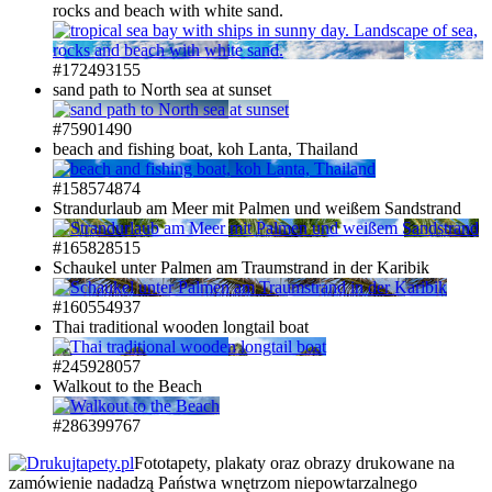
rocks and beach with white sand.
#172493155
sand path to North sea at sunset
#75901490
beach and fishing boat, koh Lanta, Thailand
#158574874
Strandurlaub am Meer mit Palmen und weißem Sandstrand
#165828515
Schaukel unter Palmen am Traumstrand in der Karibik
#160554937
Thai traditional wooden longtail boat
#245928057
Walkout to the Beach
#286399767
Fototapety, plakaty oraz obrazy drukowane na
zamówienie nadadzą Państwa wnętrzom niepowtarzalnego