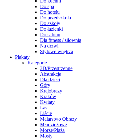
Do kuchni
Do spa
Do hotelu
Do przedszkola
Do szkoły
Do łazienki
Do salonu
Dla fitness / siłownia
Na drzwi
Stylowe wnętrza
Plakaty
Kategorie
3D/Przestrzenne
Abstrakcja
Dla dzieci
Góry
Krajobrazy
Kraków
Kwiaty
Las
Liście
Malarstwo Obrazy
Młodzieżowe
Morze/Plaża
Mosty