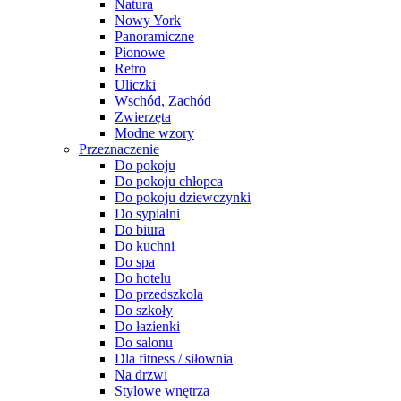
Natura
Nowy York
Panoramiczne
Pionowe
Retro
Uliczki
Wschód, Zachód
Zwierzęta
Modne wzory
Przeznaczenie
Do pokoju
Do pokoju chłopca
Do pokoju dziewczynki
Do sypialni
Do biura
Do kuchni
Do spa
Do hotelu
Do przedszkola
Do szkoły
Do łazienki
Do salonu
Dla fitness / siłownia
Na drzwi
Stylowe wnętrza