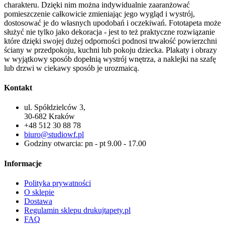
charakteru. Dzięki nim można indywidualnie zaaranżować
pomieszczenie całkowicie zmieniając jego wygląd i wystrój,
dostosować je do własnych upodobań i oczekiwań. Fototapeta może
służyć nie tylko jako dekoracja - jest to też praktyczne rozwiązanie
które dzięki swojej dużej odporności podnosi trwałość powierzchni
ściany w przedpokoju, kuchni lub pokoju dziecka. Plakaty i obrazy
w wyjątkowy sposób dopełnią wystrój wnętrza, a naklejki na szafę
lub drzwi w ciekawy sposób je urozmaicą.
Kontakt
ul. Spółdzielców 3,
30-682 Kraków
+48 512 30 88 78
biuro@studiowf.pl
Godziny otwarcia: pn - pt 9.00 - 17.00
Informacje
Polityka prywatności
O sklepie
Dostawa
Regulamin sklepu drukujtapety.pl
FAQ