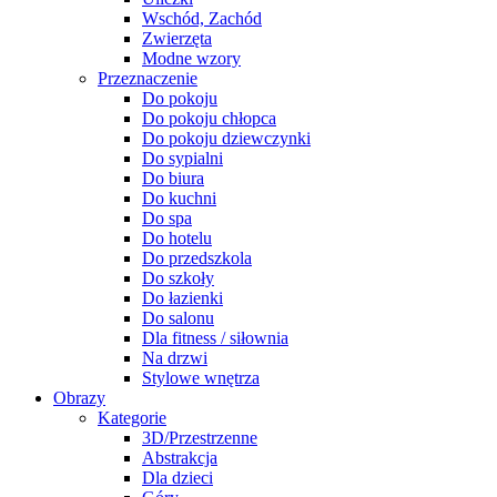
Wschód, Zachód
Zwierzęta
Modne wzory
Przeznaczenie
Do pokoju
Do pokoju chłopca
Do pokoju dziewczynki
Do sypialni
Do biura
Do kuchni
Do spa
Do hotelu
Do przedszkola
Do szkoły
Do łazienki
Do salonu
Dla fitness / siłownia
Na drzwi
Stylowe wnętrza
Obrazy
Kategorie
3D/Przestrzenne
Abstrakcja
Dla dzieci