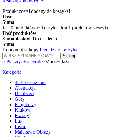
Realizuj zamówienie
Produkt został dodany do koszyka!
Ilość
Suma
Jest
0
produktów w koszyku.
Jest 1 produkt w koszyku.
Ilość produktów
Suma dostaw
Do ustalenia
Suma
Kontynuuj zakupy
Przejdź do koszyka
Szukaj
>
Plakaty
>
Kategorie
>
Morze/Plaża
Kategorie
3D/Przestrzenne
Abstrakcja
Dla dzieci
Góry
Krajobrazy
Kraków
Kwiaty
Las
Liście
Malarstwo Obrazy