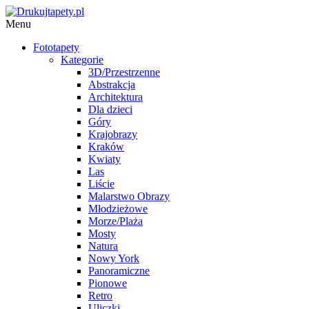
Menu
Fototapety
Kategorie
3D/Przestrzenne
Abstrakcja
Architektura
Dla dzieci
Góry
Krajobrazy
Kraków
Kwiaty
Las
Liście
Malarstwo Obrazy
Młodzieżowe
Morze/Plaża
Mosty
Natura
Nowy York
Panoramiczne
Pionowe
Retro
Uliczki