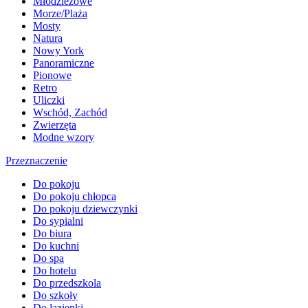
Młodzieżowe
Morze/Plaża
Mosty
Natura
Nowy York
Panoramiczne
Pionowe
Retro
Uliczki
Wschód, Zachód
Zwierzęta
Modne wzory
Przeznaczenie
Do pokoju
Do pokoju chłopca
Do pokoju dziewczynki
Do sypialni
Do biura
Do kuchni
Do spa
Do hotelu
Do przedszkola
Do szkoły
Do łazienki