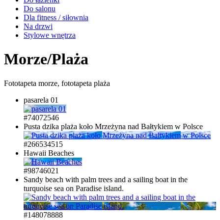
Do salonu
Dla fitness / siłownia
Na drzwi
Stylowe wnętrza
Morze/Plaża
Fototapeta morze, fototapeta plaża
pasarela 01
#74072546
Pusta dzika plaża koło Mrzeżyna nad Bałtykiem w Polsce
#266534515
Hawaii Beaches
#98746021
Sandy beach with palm trees and a sailing boat in the
turquoise sea on Paradise island.
#148078888