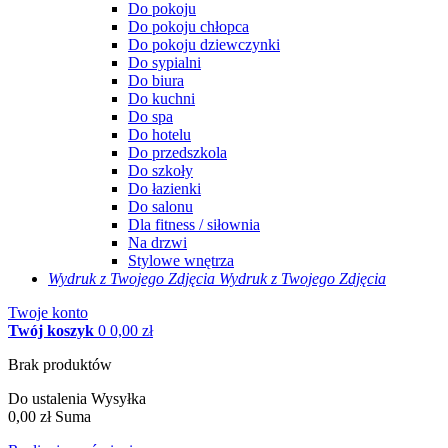
Do pokoju
Do pokoju chłopca
Do pokoju dziewczynki
Do sypialni
Do biura
Do kuchni
Do spa
Do hotelu
Do przedszkola
Do szkoły
Do łazienki
Do salonu
Dla fitness / siłownia
Na drzwi
Stylowe wnętrza
Wydruk z Twojego
Zdjęcia
Wydruk z Twojego Zdjęcia
Twoje konto
Twój koszyk
0
0,00 zł
Brak produktów
Do ustalenia
Wysyłka
0,00 zł
Suma