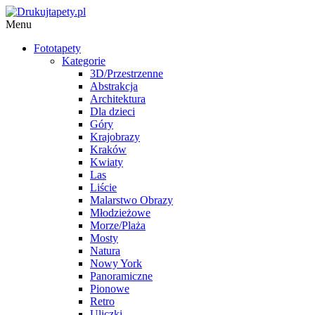
Menu
Fototapety
Kategorie
3D/Przestrzenne
Abstrakcja
Architektura
Dla dzieci
Góry
Krajobrazy
Kraków
Kwiaty
Las
Liście
Malarstwo Obrazy
Młodzieżowe
Morze/Plaża
Mosty
Natura
Nowy York
Panoramiczne
Pionowe
Retro
Uliczki