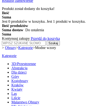
Realizuj zamówienie
Produkt został dodany do koszyka!
Ilość
Suma
Jest
0
produktów w koszyku.
Jest 1 produkt w koszyku.
Ilość produktów
Suma dostaw
Do ustalenia
Suma
Kontynuuj zakupy
Przejdź do koszyka
Szukaj
>
Obrazy
>
Kategorie
>
Modne wzory
Kategorie
3D/Przestrzenne
Abstrakcja
Dla dzieci
Góry
Krajobrazy
Kraków
Kwiaty
Las
Liście
Malarstwo Obrazy