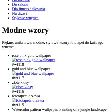
Do salonu
Dla fitness / siłownia
Na drzwi
Stylowe wnętrza
Modne wzory
Piękne, unikatowe, modne, stylowe wzory fototapet do każdego
wnętrza.
rose pink gold wallpaper
#wf118
gold and blue wallpaper
#wf117
złote kłosy
#wf116
fototapeta drzewa
#wf115
Watercolor pattern wallpaper. Painting of a jungle landscape.