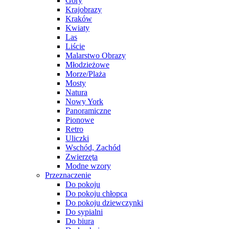
Góry
Krajobrazy
Kraków
Kwiaty
Las
Liście
Malarstwo Obrazy
Młodzieżowe
Morze/Plaża
Mosty
Natura
Nowy York
Panoramiczne
Pionowe
Retro
Uliczki
Wschód, Zachód
Zwierzęta
Modne wzory
Przeznaczenie
Do pokoju
Do pokoju chłopca
Do pokoju dziewczynki
Do sypialni
Do biura