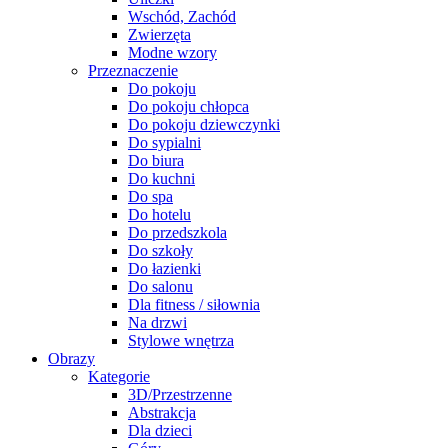
Wschód, Zachód
Zwierzęta
Modne wzory
Przeznaczenie
Do pokoju
Do pokoju chłopca
Do pokoju dziewczynki
Do sypialni
Do biura
Do kuchni
Do spa
Do hotelu
Do przedszkola
Do szkoły
Do łazienki
Do salonu
Dla fitness / siłownia
Na drzwi
Stylowe wnętrza
Obrazy
Kategorie
3D/Przestrzenne
Abstrakcja
Dla dzieci