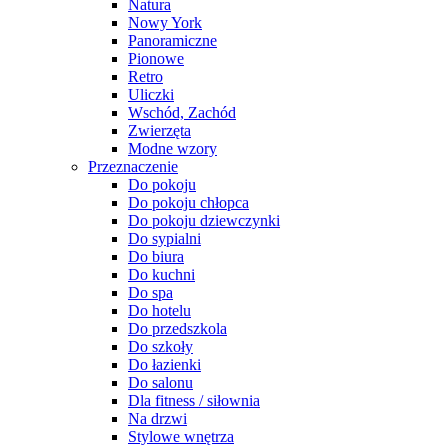
Natura
Nowy York
Panoramiczne
Pionowe
Retro
Uliczki
Wschód, Zachód
Zwierzęta
Modne wzory
Przeznaczenie
Do pokoju
Do pokoju chłopca
Do pokoju dziewczynki
Do sypialni
Do biura
Do kuchni
Do spa
Do hotelu
Do przedszkola
Do szkoły
Do łazienki
Do salonu
Dla fitness / siłownia
Na drzwi
Stylowe wnętrza