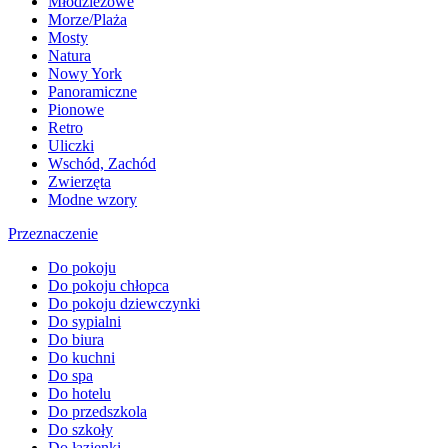
Młodzieżowe
Morze/Plaża
Mosty
Natura
Nowy York
Panoramiczne
Pionowe
Retro
Uliczki
Wschód, Zachód
Zwierzęta
Modne wzory
Przeznaczenie
Do pokoju
Do pokoju chłopca
Do pokoju dziewczynki
Do sypialni
Do biura
Do kuchni
Do spa
Do hotelu
Do przedszkola
Do szkoły
Do łazienki