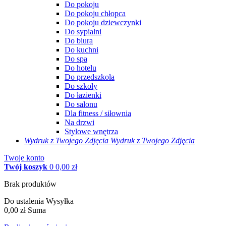
Do pokoju
Do pokoju chłopca
Do pokoju dziewczynki
Do sypialni
Do biura
Do kuchni
Do spa
Do hotelu
Do przedszkola
Do szkoły
Do łazienki
Do salonu
Dla fitness / siłownia
Na drzwi
Stylowe wnętrza
Wydruk z Twojego
Zdjęcia
Wydruk z Twojego Zdjęcia
Twoje konto
Twój koszyk
0
0,00 zł
Brak produktów
Do ustalenia
Wysyłka
0,00 zł
Suma