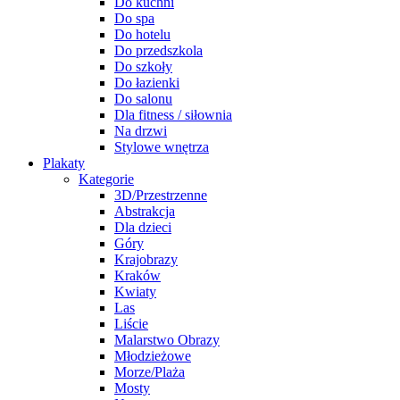
Do kuchni
Do spa
Do hotelu
Do przedszkola
Do szkoły
Do łazienki
Do salonu
Dla fitness / siłownia
Na drzwi
Stylowe wnętrza
Plakaty
Kategorie
3D/Przestrzenne
Abstrakcja
Dla dzieci
Góry
Krajobrazy
Kraków
Kwiaty
Las
Liście
Malarstwo Obrazy
Młodzieżowe
Morze/Plaża
Mosty