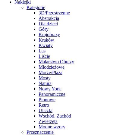
Naklejki
Kategorie
3D/Przestrzenne
Abstrakcja
Dla dzieci
Góry
Krajobrazy
Kraków
Kwiaty
Las
Liście
Malarstwo Obrazy
Młodzieżowe
Morze/Plaża
Mosty
Natura
Nowy York
Panoramiczne
Pionowe
Retro
Uliczki
Wschód, Zachód
Zwierzęta
Modne wzory
Przeznaczenie