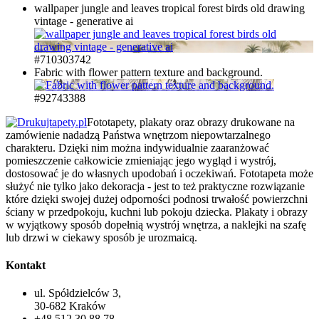
wallpaper jungle and leaves tropical forest birds old drawing
vintage - generative ai
#710303742
Fabric with flower pattern texture and background.
#92743388
Fototapety, plakaty oraz obrazy drukowane na
zamówienie nadadzą Państwa wnętrzom niepowtarzalnego
charakteru. Dzięki nim można indywidualnie zaaranżować
pomieszczenie całkowicie zmieniając jego wygląd i wystrój,
dostosować je do własnych upodobań i oczekiwań. Fototapeta może
służyć nie tylko jako dekoracja - jest to też praktyczne rozwiązanie
które dzięki swojej dużej odporności podnosi trwałość powierzchni
ściany w przedpokoju, kuchni lub pokoju dziecka. Plakaty i obrazy
w wyjątkowy sposób dopełnią wystrój wnętrza, a naklejki na szafę
lub drzwi w ciekawy sposób je urozmaicą.
Kontakt
ul. Spółdzielców 3,
30-682 Kraków
+48 512 30 88 78