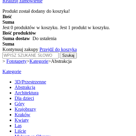
Realizuj zamówienie
Produkt został dodany do koszyka!
Ilość
Suma
Jest
0
produktów w koszyku.
Jest 1 produkt w koszyku.
Ilość produktów
Suma dostaw
Do ustalenia
Suma
Kontynuuj zakupy
Przejdź do koszyka
Szukaj
>
Fototapety
>
Kategorie
>
Abstrakcja
Kategorie
3D/Przestrzenne
Abstrakcja
Architektura
Dla dzieci
Góry
Krajobrazy
Kraków
Kwiaty
Las
Liście