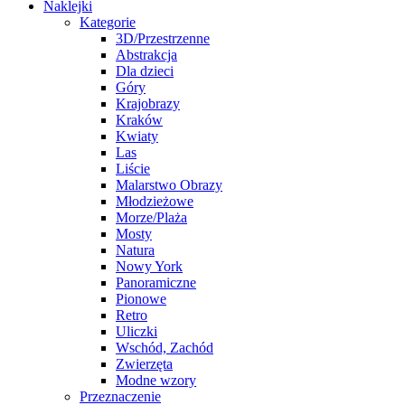
Naklejki
Kategorie
3D/Przestrzenne
Abstrakcja
Dla dzieci
Góry
Krajobrazy
Kraków
Kwiaty
Las
Liście
Malarstwo Obrazy
Młodzieżowe
Morze/Plaża
Mosty
Natura
Nowy York
Panoramiczne
Pionowe
Retro
Uliczki
Wschód, Zachód
Zwierzęta
Modne wzory
Przeznaczenie