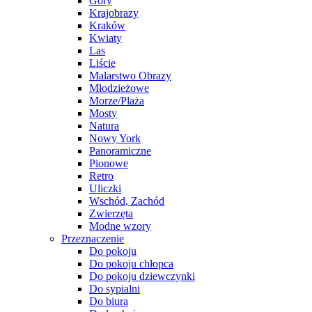
Góry
Krajobrazy
Kraków
Kwiaty
Las
Liście
Malarstwo Obrazy
Młodzieżowe
Morze/Plaża
Mosty
Natura
Nowy York
Panoramiczne
Pionowe
Retro
Uliczki
Wschód, Zachód
Zwierzęta
Modne wzory
Przeznaczenie
Do pokoju
Do pokoju chłopca
Do pokoju dziewczynki
Do sypialni
Do biura