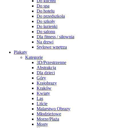
Do kuchni
Do spa
Do hotelu
Do przedszkola
Do szkoły
Do łazienki
Do salonu
Dla fitness / siłownia
Na drzwi
Stylowe wnętrza
Plakaty
Kategorie
3D/Przestrzenne
Abstrakcja
Dla dzieci
Góry
Krajobrazy
Kraków
Kwiaty
Las
Liście
Malarstwo Obrazy
Młodzieżowe
Morze/Plaża
Mosty