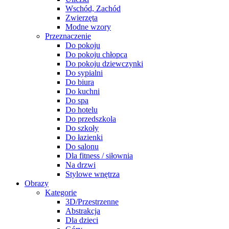
Wschód, Zachód
Zwierzęta
Modne wzory
Przeznaczenie
Do pokoju
Do pokoju chłopca
Do pokoju dziewczynki
Do sypialni
Do biura
Do kuchni
Do spa
Do hotelu
Do przedszkola
Do szkoły
Do łazienki
Do salonu
Dla fitness / siłownia
Na drzwi
Stylowe wnętrza
Obrazy
Kategorie
3D/Przestrzenne
Abstrakcja
Dla dzieci