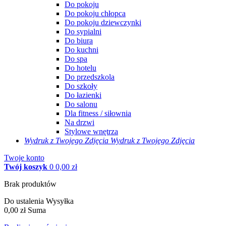
Do pokoju
Do pokoju chłopca
Do pokoju dziewczynki
Do sypialni
Do biura
Do kuchni
Do spa
Do hotelu
Do przedszkola
Do szkoły
Do łazienki
Do salonu
Dla fitness / siłownia
Na drzwi
Stylowe wnętrza
Wydruk z Twojego
Zdjęcia
Wydruk z Twojego Zdjęcia
Twoje konto
Twój koszyk
0
0,00 zł
Brak produktów
Do ustalenia
Wysyłka
0,00 zł
Suma