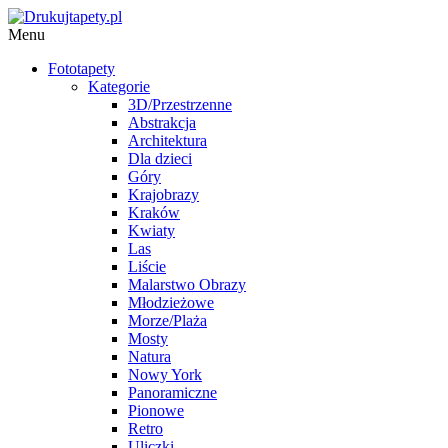
Menu
Fototapety
Kategorie
3D/Przestrzenne
Abstrakcja
Architektura
Dla dzieci
Góry
Krajobrazy
Kraków
Kwiaty
Las
Liście
Malarstwo Obrazy
Młodzieżowe
Morze/Plaża
Mosty
Natura
Nowy York
Panoramiczne
Pionowe
Retro
Uliczki