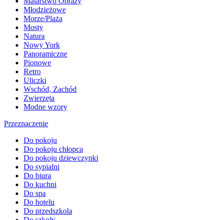
Malarstwo Obrazy
Młodzieżowe
Morze/Plaża
Mosty
Natura
Nowy York
Panoramiczne
Pionowe
Retro
Uliczki
Wschód, Zachód
Zwierzęta
Modne wzory
Przeznaczenie
Do pokoju
Do pokoju chłopca
Do pokoju dziewczynki
Do sypialni
Do biura
Do kuchni
Do spa
Do hotelu
Do przedszkola
Do szkoły