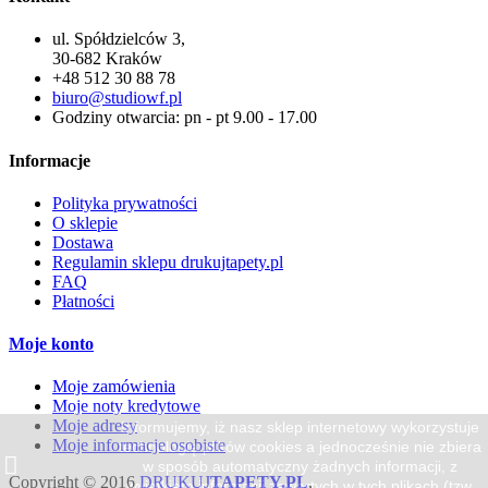
ul. Spółdzielców 3,
30-682 Kraków
+48 512 30 88 78
biuro@studiowf.pl
Godziny otwarcia: pn - pt 9.00 - 17.00
Informacje
Polityka prywatności
O sklepie
Dostawa
Regulamin sklepu drukujtapety.pl
FAQ
Płatności
Moje konto
Moje zamówienia
Moje noty kredytowe
Moje adresy
Informujemy, iż nasz sklep internetowy wykorzystuje
Moje informacje osobiste
technologię plików cookies a jednocześnie nie zbiera
w sposób automatyczny żadnych informacji, z
Copyright © 2016
DRUKUJ
TAPETY.PL
,
wyjątkiem informacji zawartych w tych plikach (tzw.