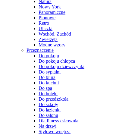
Natura
Nowy York
Panoramiczne
Pionowe
Retro
Uliczki
Wschód, Zachód
Zwierzęta
Modne wzory
Przeznaczenie
Do pokoju
Do pokoju chłopca
Do pokoju dziewczynki
Do sypialni
Do biura
Do kuchni
Do spa
Do hotelu
Do przedszkola
Do szkoły
Do łazienki
Do salonu
Dla fitness / siłownia
Na drzwi
Stylowe wnętrza