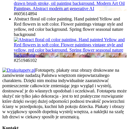
#605614894
Abstract floral oil color painting. Hand painted Yellow and
Red flowers in soft color. Flower paintings vintage style and
yellow, red color background. Spring flower seasonal nature
background
#251946102
Fototapety, plakaty oraz obrazy drukowane na
zamówienie nadadzą Państwa wnętrzom niepowtarzalnego
charakteru. Dzięki nim można indywidualnie zaaranżować
pomieszczenie całkowicie zmieniając jego wygląd i wystrój,
dostosować je do własnych upodobań i oczekiwań. Fototapeta może
służyć nie tylko jako dekoracja - jest to też praktyczne rozwiązanie
które dzięki swojej dużej odporności podnosi trwałość powierzchni
ściany w przedpokoju, kuchni lub pokoju dziecka. Plakaty i obrazy
w wyjątkowy sposób dopełnią wystrój wnętrza, a naklejki na szafę
lub drzwi w ciekawy sposób je urozmaicą.
Kontakt