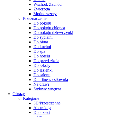
Wschód, Zachód
Zwierzęta
Modne wzory
Przeznaczenie
Do pokoju
Do pokoju chłopca
Do pokoju dziewczynki
Do sypialni
Do biura
Do kuchni
Do spa
Do hotelu
Do przedszkola
Do szkoły
Do łazienki
Do salonu
Dla fitness / siłownia
Na drzwi
Stylowe wnętrza
Obrazy
Kategorie
3D/Przestrzenne
Abstrakcja
Dla dzieci