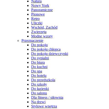
Natura
Nowy York
Panoramiczne
Pionowe
Retro
Uliczki
Wschód, Zachód
Zwierzęta
Modne wzory
Przeznaczenie
Do pokoju
Do pokoju chłopca
Do pokoju dziewczynki
Do sypialni
Do biura
Do kuchni
Do spa
Do hotelu
Do przedszkola
Do szkoły
Do łazienki
Do salonu
Dla fitness / siłownia
Na drzwi
Stylowe wnętrza