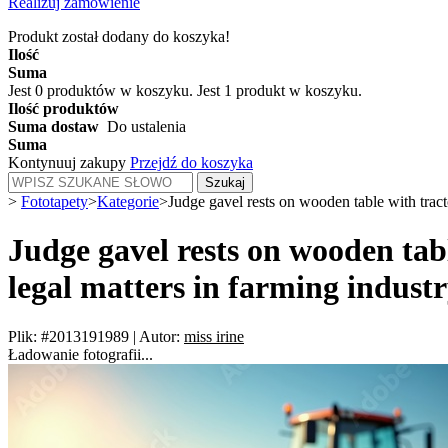
Realizuj zamówienie
Produkt został dodany do koszyka!
Ilość
Suma
Jest
0
produktów w koszyku.
Jest 1 produkt w koszyku.
Ilość produktów
Suma dostaw
Do ustalenia
Suma
Kontynuuj zakupy
Przejdź do koszyka
Szukaj
>
Fototapety
>
Kategorie
>
Judge gavel rests on wooden table with tracto
Judge gavel rests on wooden tabl
legal matters in farming industr
Plik: #2013191989
|
Autor:
miss irine
Ładowanie fotografii...