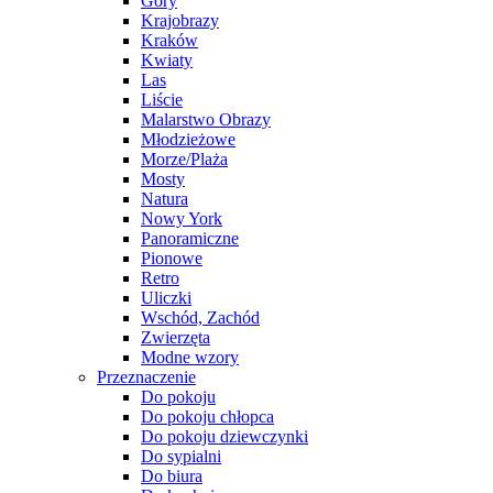
Góry
Krajobrazy
Kraków
Kwiaty
Las
Liście
Malarstwo Obrazy
Młodzieżowe
Morze/Plaża
Mosty
Natura
Nowy York
Panoramiczne
Pionowe
Retro
Uliczki
Wschód, Zachód
Zwierzęta
Modne wzory
Przeznaczenie
Do pokoju
Do pokoju chłopca
Do pokoju dziewczynki
Do sypialni
Do biura