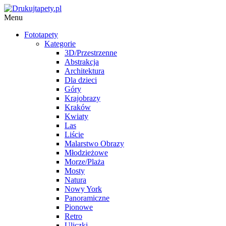
Menu
Fototapety
Kategorie
3D/Przestrzenne
Abstrakcja
Architektura
Dla dzieci
Góry
Krajobrazy
Kraków
Kwiaty
Las
Liście
Malarstwo Obrazy
Młodzieżowe
Morze/Plaża
Mosty
Natura
Nowy York
Panoramiczne
Pionowe
Retro
Uliczki