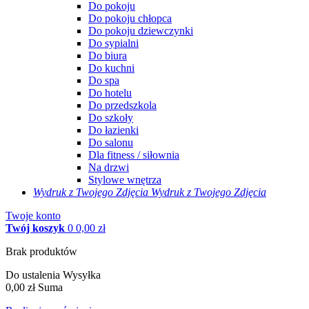
Do pokoju
Do pokoju chłopca
Do pokoju dziewczynki
Do sypialni
Do biura
Do kuchni
Do spa
Do hotelu
Do przedszkola
Do szkoły
Do łazienki
Do salonu
Dla fitness / siłownia
Na drzwi
Stylowe wnętrza
Wydruk z Twojego
Zdjęcia
Wydruk z Twojego Zdjęcia
Twoje konto
Twój koszyk
0
0,00 zł
Brak produktów
Do ustalenia
Wysyłka
0,00 zł
Suma