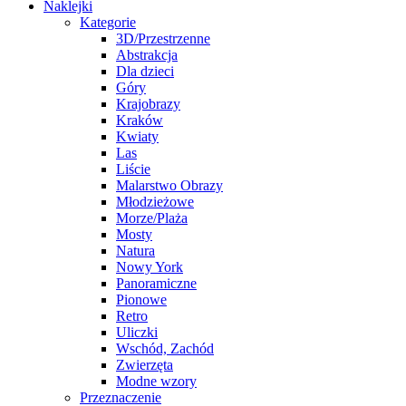
Naklejki
Kategorie
3D/Przestrzenne
Abstrakcja
Dla dzieci
Góry
Krajobrazy
Kraków
Kwiaty
Las
Liście
Malarstwo Obrazy
Młodzieżowe
Morze/Plaża
Mosty
Natura
Nowy York
Panoramiczne
Pionowe
Retro
Uliczki
Wschód, Zachód
Zwierzęta
Modne wzory
Przeznaczenie