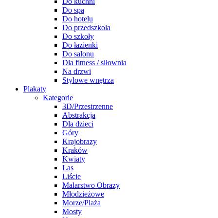
Do kuchni
Do spa
Do hotelu
Do przedszkola
Do szkoły
Do łazienki
Do salonu
Dla fitness / siłownia
Na drzwi
Stylowe wnętrza
Plakaty
Kategorie
3D/Przestrzenne
Abstrakcja
Dla dzieci
Góry
Krajobrazy
Kraków
Kwiaty
Las
Liście
Malarstwo Obrazy
Młodzieżowe
Morze/Plaża
Mosty