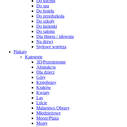
Do kuchni
Do spa
Do hotelu
Do przedszkola
Do szkoły
Do łazienki
Do salonu
Dla fitness / siłownia
Na drzwi
Stylowe wnętrza
Plakaty
Kategorie
3D/Przestrzenne
Abstrakcja
Dla dzieci
Góry
Krajobrazy
Kraków
Kwiaty
Las
Liście
Malarstwo Obrazy
Młodzieżowe
Morze/Plaża
Mosty