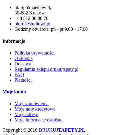
ul. Spółdzielców 3,
30-682 Kraków
+48 512 30 88 78
biuro@studiowf.pl
Godziny otwarcia: pn - pt 9.00 - 17.00
Informacje
Polityka prywatności
O sklepie
Dostawa
Regulamin sklepu drukujtapety.pl
FAQ
Płatności
Moje konto
Moje zamówienia
Moje noty kredytowe
Moje adresy
Moje informacje osobiste
Copyright © 2016
DRUKUJ
TAPETY.PL
,