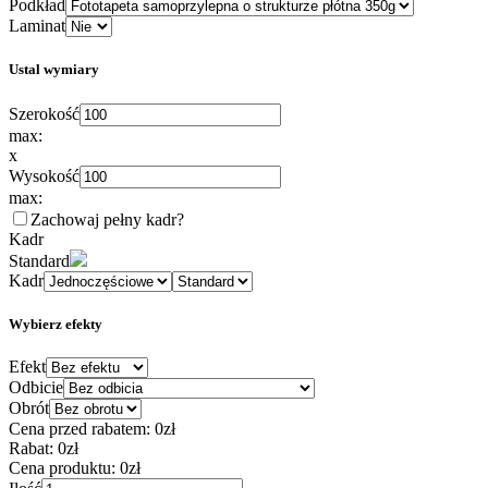
Podkład
Laminat
Ustal wymiary
Szerokość
max:
x
Wysokość
max:
Zachowaj pełny kadr
?
Kadr
Standard
Kadr
Wybierz efekty
Efekt
Odbicie
Obrót
Cena przed rabatem:
0zł
Rabat:
0zł
Cena produktu:
0zł