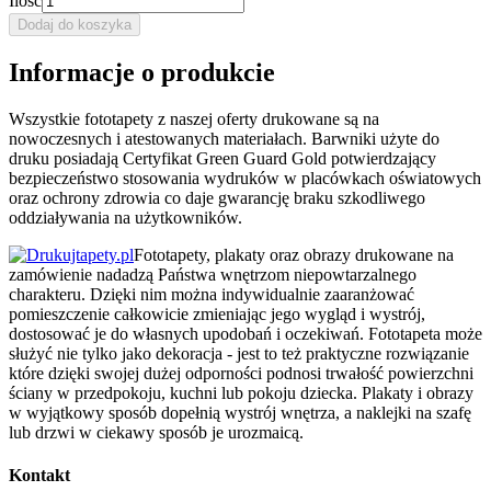
Ilość
Dodaj do koszyka
Informacje o produkcie
Wszystkie fototapety z naszej oferty drukowane są na
nowoczesnych i atestowanych materiałach. Barwniki użyte do
druku posiadają Certyfikat Green Guard Gold potwierdzający
bezpieczeństwo stosowania wydruków w placówkach oświatowych
oraz ochrony zdrowia co daje gwarancję braku szkodliwego
oddziaływania na użytkowników.
Fototapety, plakaty oraz obrazy drukowane na
zamówienie nadadzą Państwa wnętrzom niepowtarzalnego
charakteru. Dzięki nim można indywidualnie zaaranżować
pomieszczenie całkowicie zmieniając jego wygląd i wystrój,
dostosować je do własnych upodobań i oczekiwań. Fototapeta może
służyć nie tylko jako dekoracja - jest to też praktyczne rozwiązanie
które dzięki swojej dużej odporności podnosi trwałość powierzchni
ściany w przedpokoju, kuchni lub pokoju dziecka. Plakaty i obrazy
w wyjątkowy sposób dopełnią wystrój wnętrza, a naklejki na szafę
lub drzwi w ciekawy sposób je urozmaicą.
Kontakt