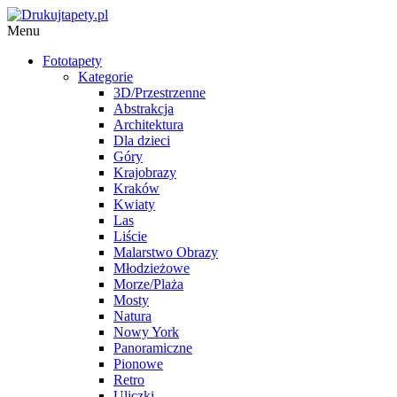
Menu
Fototapety
Kategorie
3D/Przestrzenne
Abstrakcja
Architektura
Dla dzieci
Góry
Krajobrazy
Kraków
Kwiaty
Las
Liście
Malarstwo Obrazy
Młodzieżowe
Morze/Plaża
Mosty
Natura
Nowy York
Panoramiczne
Pionowe
Retro
Uliczki