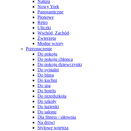
Natura
Nowy York
Panoramiczne
Pionowe
Retro
Uliczki
Wschód, Zachód
Zwierzęta
Modne wzory
Przeznaczenie
Do pokoju
Do pokoju chłopca
Do pokoju dziewczynki
Do sypialni
Do biura
Do kuchni
Do spa
Do hotelu
Do przedszkola
Do szkoły
Do łazienki
Do salonu
Dla fitness / siłownia
Na drzwi
Stylowe wnętrza