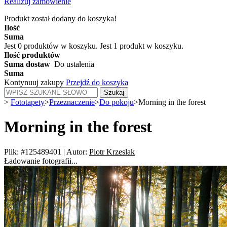
Realizuj zamówienie
Produkt został dodany do koszyka!
Ilość
Suma
Jest
0
produktów w koszyku.
Jest 1 produkt w koszyku.
Ilość produktów
Suma dostaw
Do ustalenia
Suma
Kontynuuj zakupy
Przejdź do koszyka
Szukaj
>
Fototapety
>
Przeznaczenie
>
Do pokoju
>
Morning in the forest
Morning in the forest
Plik: #125489401
|
Autor:
Piotr Krzeslak
Ładowanie fotografii...