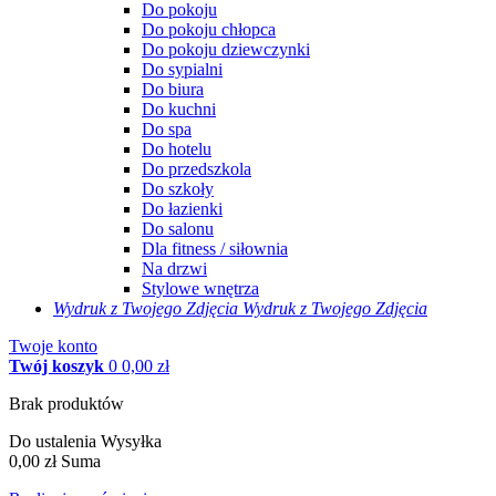
Do pokoju
Do pokoju chłopca
Do pokoju dziewczynki
Do sypialni
Do biura
Do kuchni
Do spa
Do hotelu
Do przedszkola
Do szkoły
Do łazienki
Do salonu
Dla fitness / siłownia
Na drzwi
Stylowe wnętrza
Wydruk z Twojego
Zdjęcia
Wydruk z Twojego Zdjęcia
Twoje konto
Twój koszyk
0
0,00 zł
Brak produktów
Do ustalenia
Wysyłka
0,00 zł
Suma