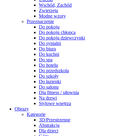
Wschód, Zachód
Zwierzęta
Modne wzory
Przeznaczenie
Do pokoju
Do pokoju chłopca
Do pokoju dziewczynki
Do sypialni
Do biura
Do kuchni
Do spa
Do hotelu
Do przedszkola
Do szkoły
Do łazienki
Do salonu
Dla fitness / siłownia
Na drzwi
Stylowe wnętrza
Obrazy
Kategorie
3D/Przestrzenne
Abstrakcja
Dla dzieci