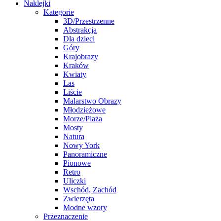
Naklejki
Kategorie
3D/Przestrzenne
Abstrakcja
Dla dzieci
Góry
Krajobrazy
Kraków
Kwiaty
Las
Liście
Malarstwo Obrazy
Młodzieżowe
Morze/Plaża
Mosty
Natura
Nowy York
Panoramiczne
Pionowe
Retro
Uliczki
Wschód, Zachód
Zwierzęta
Modne wzory
Przeznaczenie