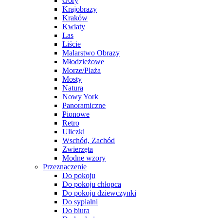
Góry
Krajobrazy
Kraków
Kwiaty
Las
Liście
Malarstwo Obrazy
Młodzieżowe
Morze/Plaża
Mosty
Natura
Nowy York
Panoramiczne
Pionowe
Retro
Uliczki
Wschód, Zachód
Zwierzęta
Modne wzory
Przeznaczenie
Do pokoju
Do pokoju chłopca
Do pokoju dziewczynki
Do sypialni
Do biura