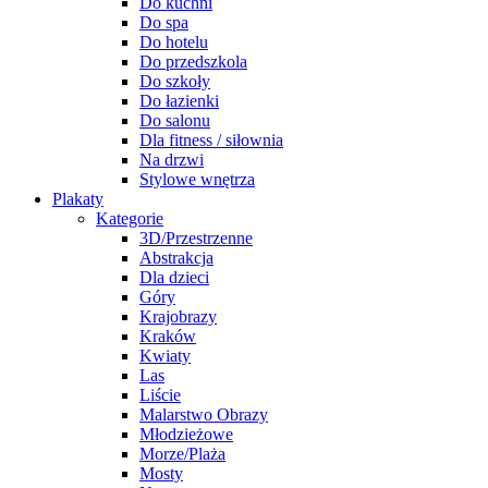
Do kuchni
Do spa
Do hotelu
Do przedszkola
Do szkoły
Do łazienki
Do salonu
Dla fitness / siłownia
Na drzwi
Stylowe wnętrza
Plakaty
Kategorie
3D/Przestrzenne
Abstrakcja
Dla dzieci
Góry
Krajobrazy
Kraków
Kwiaty
Las
Liście
Malarstwo Obrazy
Młodzieżowe
Morze/Plaża
Mosty