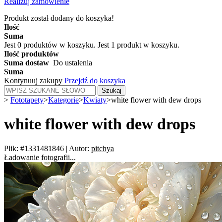
Realizuj zamówienie
Produkt został dodany do koszyka!
Ilość
Suma
Jest
0
produktów w koszyku.
Jest 1 produkt w koszyku.
Ilość produktów
Suma dostaw
Do ustalenia
Suma
Kontynuuj zakupy
Przejdź do koszyka
Szukaj
>
Fototapety
>
Kategorie
>
Kwiaty
>
white flower with dew drops
white flower with dew drops
Plik: #1331481846
|
Autor:
pitchya
Ładowanie fotografii...