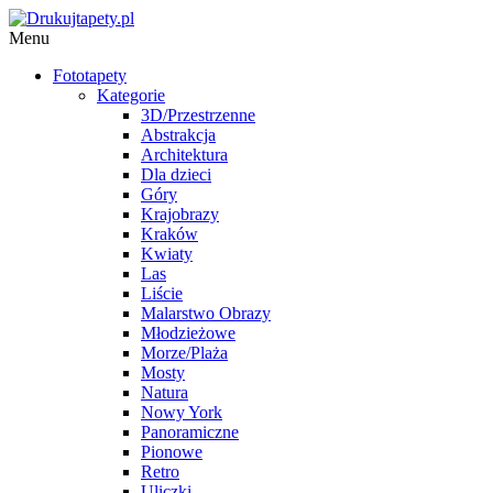
Menu
Fototapety
Kategorie
3D/Przestrzenne
Abstrakcja
Architektura
Dla dzieci
Góry
Krajobrazy
Kraków
Kwiaty
Las
Liście
Malarstwo Obrazy
Młodzieżowe
Morze/Plaża
Mosty
Natura
Nowy York
Panoramiczne
Pionowe
Retro
Uliczki