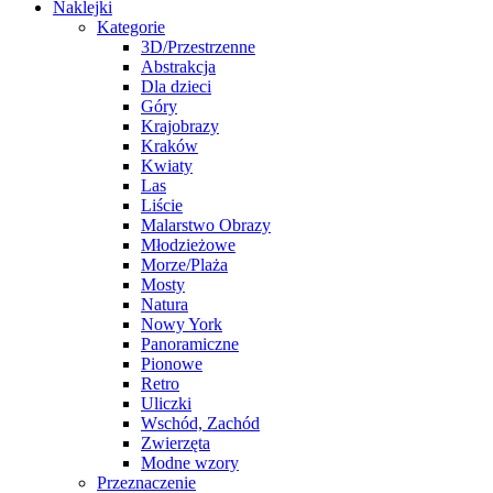
Naklejki
Kategorie
3D/Przestrzenne
Abstrakcja
Dla dzieci
Góry
Krajobrazy
Kraków
Kwiaty
Las
Liście
Malarstwo Obrazy
Młodzieżowe
Morze/Plaża
Mosty
Natura
Nowy York
Panoramiczne
Pionowe
Retro
Uliczki
Wschód, Zachód
Zwierzęta
Modne wzory
Przeznaczenie