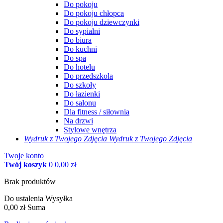
Do pokoju
Do pokoju chłopca
Do pokoju dziewczynki
Do sypialni
Do biura
Do kuchni
Do spa
Do hotelu
Do przedszkola
Do szkoły
Do łazienki
Do salonu
Dla fitness / siłownia
Na drzwi
Stylowe wnętrza
Wydruk z Twojego
Zdjęcia
Wydruk z Twojego Zdjęcia
Twoje konto
Twój koszyk
0
0,00 zł
Brak produktów
Do ustalenia
Wysyłka
0,00 zł
Suma