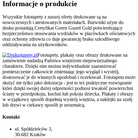
Informacje o produkcie
Wszystkie fototapety z naszej oferty drukowane są na
nowoczesnych i atestowanych materiałach. Barwniki użyte do
druku posiadają Certyfikat Green Guard Gold potwierdzający
bezpieczeństwo stosowania wydruków w placówkach oświatowych
oraz ochrony zdrowia co daje gwarancję braku szkodliwego
oddziaływania na użytkowników.
Fototapety, plakaty oraz obrazy drukowane na
zamówienie nadadzą Państwa wnętrzom niepowtarzalnego
charakteru. Dzięki nim można indywidualnie zaaranżować
pomieszczenie całkowicie zmieniając jego wygląd i wystrój,
dostosować je do własnych upodobań i oczekiwań. Fototapeta może
służyć nie tylko jako dekoracja - jest to też praktyczne rozwiązanie
które dzięki swojej dużej odporności podnosi trwałość powierzchni
ściany w przedpokoju, kuchni lub pokoju dziecka. Plakaty i obrazy
w wyjątkowy sposób dopełnią wystrój wnętrza, a naklejki na szafę
lub drzwi w ciekawy sposób je urozmaicą.
Kontakt
ul. Spółdzielców 3,
30-682 Kraków