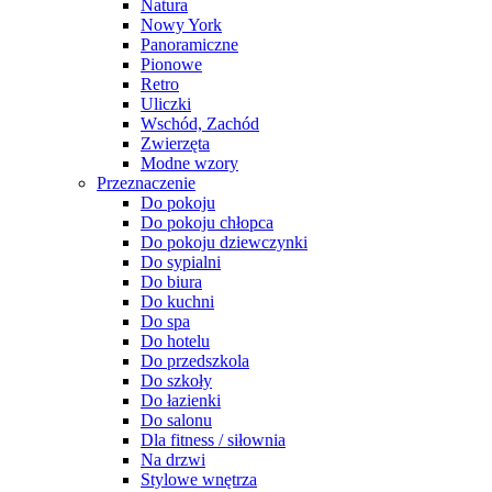
Natura
Nowy York
Panoramiczne
Pionowe
Retro
Uliczki
Wschód, Zachód
Zwierzęta
Modne wzory
Przeznaczenie
Do pokoju
Do pokoju chłopca
Do pokoju dziewczynki
Do sypialni
Do biura
Do kuchni
Do spa
Do hotelu
Do przedszkola
Do szkoły
Do łazienki
Do salonu
Dla fitness / siłownia
Na drzwi
Stylowe wnętrza