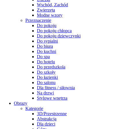
Wschód, Zachód
Zwierzęta
Modne wzory
Przeznaczenie
Do pokoju
Do pokoju chłopca
Do pokoju dziewczynki
Do sypialni
Do biura
Do kuchni
Do spa
Do hotelu
Do przedszkola
Do szkoły
Do łazienki
Do salonu
Dla fitness / siłownia
Na drzwi
Stylowe wnętrza
Obrazy
Kategorie
3D/Przestrzenne
Abstrakcja
Dla dzieci