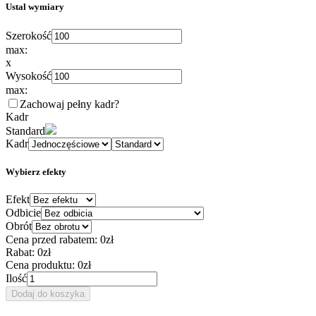
Ustal wymiary
Szerokość
max:
x
Wysokość
max:
Zachowaj pełny kadr
?
Kadr
Standard
Kadr
Wybierz efekty
Efekt
Odbicie
Obrót
Cena przed rabatem:
0zł
Rabat:
0zł
Cena produktu:
0zł
Ilość
Dodaj do koszyka