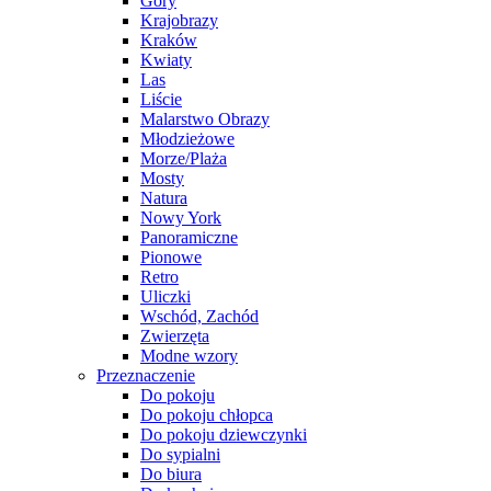
Góry
Krajobrazy
Kraków
Kwiaty
Las
Liście
Malarstwo Obrazy
Młodzieżowe
Morze/Plaża
Mosty
Natura
Nowy York
Panoramiczne
Pionowe
Retro
Uliczki
Wschód, Zachód
Zwierzęta
Modne wzory
Przeznaczenie
Do pokoju
Do pokoju chłopca
Do pokoju dziewczynki
Do sypialni
Do biura