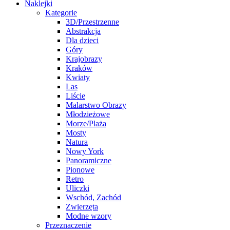
Naklejki
Kategorie
3D/Przestrzenne
Abstrakcja
Dla dzieci
Góry
Krajobrazy
Kraków
Kwiaty
Las
Liście
Malarstwo Obrazy
Młodzieżowe
Morze/Plaża
Mosty
Natura
Nowy York
Panoramiczne
Pionowe
Retro
Uliczki
Wschód, Zachód
Zwierzęta
Modne wzory
Przeznaczenie