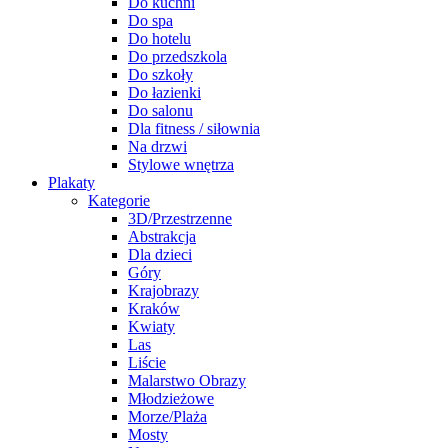
Do kuchni
Do spa
Do hotelu
Do przedszkola
Do szkoły
Do łazienki
Do salonu
Dla fitness / siłownia
Na drzwi
Stylowe wnętrza
Plakaty
Kategorie
3D/Przestrzenne
Abstrakcja
Dla dzieci
Góry
Krajobrazy
Kraków
Kwiaty
Las
Liście
Malarstwo Obrazy
Młodzieżowe
Morze/Plaża
Mosty