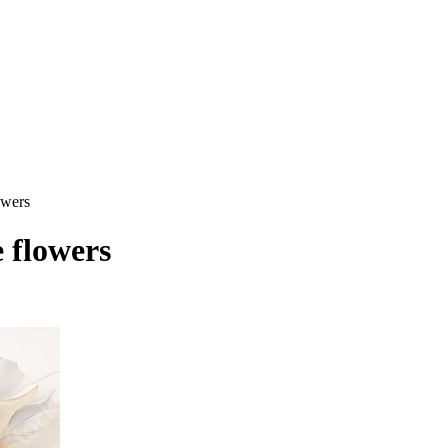
owers
 flowers