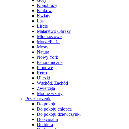
Góry
Krajobrazy
Kraków
Kwiaty
Las
Liście
Malarstwo Obrazy
Młodzieżowe
Morze/Plaża
Mosty
Natura
Nowy York
Panoramiczne
Pionowe
Retro
Uliczki
Wschód, Zachód
Zwierzęta
Modne wzory
Przeznaczenie
Do pokoju
Do pokoju chłopca
Do pokoju dziewczynki
Do sypialni
Do biura