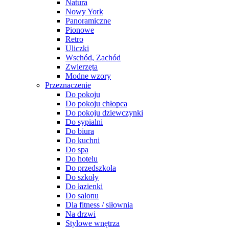
Natura
Nowy York
Panoramiczne
Pionowe
Retro
Uliczki
Wschód, Zachód
Zwierzęta
Modne wzory
Przeznaczenie
Do pokoju
Do pokoju chłopca
Do pokoju dziewczynki
Do sypialni
Do biura
Do kuchni
Do spa
Do hotelu
Do przedszkola
Do szkoły
Do łazienki
Do salonu
Dla fitness / siłownia
Na drzwi
Stylowe wnętrza