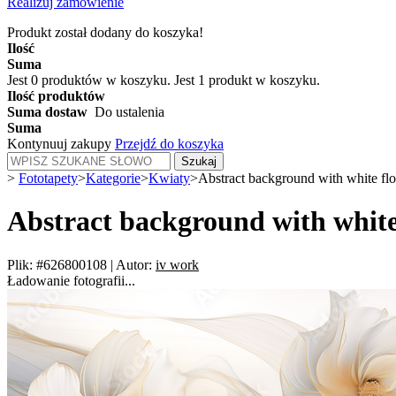
Realizuj zamówienie
Produkt został dodany do koszyka!
Ilość
Suma
Jest
0
produktów w koszyku.
Jest 1 produkt w koszyku.
Ilość produktów
Suma dostaw
Do ustalenia
Suma
Kontynuuj zakupy
Przejdź do koszyka
Szukaj
>
Fototapety
>
Kategorie
>
Kwiaty
>
Abstract background with white fl
Abstract background with white
Plik: #626800108
|
Autor:
iv work
Ładowanie fotografii...