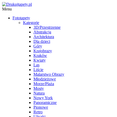
Menu
Fototapety
Kategorie
3D/Przestrzenne
Abstrakcja
Architektura
Dla dzieci
Góry
Krajobrazy
Kraków
Kwiaty
Las
Liście
Malarstwo Obrazy
Młodzieżowe
Morze/Plaża
Mosty
Natura
Nowy York
Panoramiczne
Pionowe
Retro
Uliczki