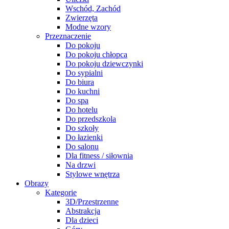
Wschód, Zachód
Zwierzęta
Modne wzory
Przeznaczenie
Do pokoju
Do pokoju chłopca
Do pokoju dziewczynki
Do sypialni
Do biura
Do kuchni
Do spa
Do hotelu
Do przedszkola
Do szkoły
Do łazienki
Do salonu
Dla fitness / siłownia
Na drzwi
Stylowe wnętrza
Obrazy
Kategorie
3D/Przestrzenne
Abstrakcja
Dla dzieci