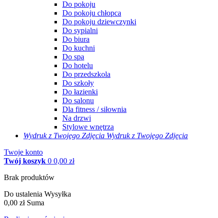
Do pokoju
Do pokoju chłopca
Do pokoju dziewczynki
Do sypialni
Do biura
Do kuchni
Do spa
Do hotelu
Do przedszkola
Do szkoły
Do łazienki
Do salonu
Dla fitness / siłownia
Na drzwi
Stylowe wnętrza
Wydruk z Twojego
Zdjęcia
Wydruk z Twojego Zdjęcia
Twoje konto
Twój koszyk
0
0,00 zł
Brak produktów
Do ustalenia
Wysyłka
0,00 zł
Suma