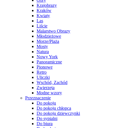
Góry
Krajobrazy
Kraków
Kwiaty
Las
Liście
Malarstwo Obrazy
Młodzieżowe
Morze/Plaża
Mosty
Natura
Nowy York
Panoramiczne
Pionowe
Retro
Uliczki
Wschód, Zachód
Zwierzęta
Modne wzory
Przeznaczenie
Do pokoju
Do pokoju chłopca
Do pokoju dziewczynki
Do sypialni
Do biura