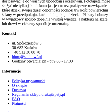
dostosować je do własnych upodobań i oczekiwań. Fototapeta może
służyć nie tylko jako dekoracja - jest to też praktyczne rozwiązanie
które dzięki swojej dużej odporności podnosi trwałość powierzchni
ściany w przedpokoju, kuchni lub pokoju dziecka. Plakaty i obrazy
w wyjątkowy sposób dopełnią wystrój wnętrza, a naklejki na szafę
lub drzwi w ciekawy sposób je urozmaicą.
Kontakt
ul. Spółdzielców 3,
30-682 Kraków
+48 512 30 88 78
biuro@studiowf.pl
Godziny otwarcia: pn - pt 9.00 - 17.00
Informacje
Polityka prywatności
O sklepie
Dostawa
Regulamin sklepu drukujtapety.pl
FAQ
Płatności