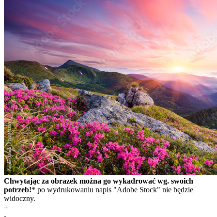
Chwytając za obrazek można go wykadrować wg. swoich
potrzeb!
* po wydrukowaniu napis "Adobe Stock" nie będzie
widoczny.
+
-