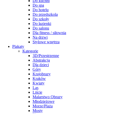
Do kuchni
Do spa
Do hotelu
Do przedszkola
Do szkoły
Do łazienki
Do salonu
Dla fitness / siłownia
Na drzwi
Stylowe wnętrza
Plakaty
Kategorie
3D/Przestrzenne
Abstrakcja
Dla dzieci
Góry
Krajobrazy
Kraków
Kwiaty
Las
Liście
Malarstwo Obrazy
Młodzieżowe
Morze/Plaża
Mosty