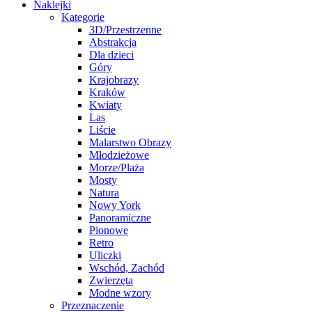
Naklejki
Kategorie
3D/Przestrzenne
Abstrakcja
Dla dzieci
Góry
Krajobrazy
Kraków
Kwiaty
Las
Liście
Malarstwo Obrazy
Młodzieżowe
Morze/Plaża
Mosty
Natura
Nowy York
Panoramiczne
Pionowe
Retro
Uliczki
Wschód, Zachód
Zwierzęta
Modne wzory
Przeznaczenie