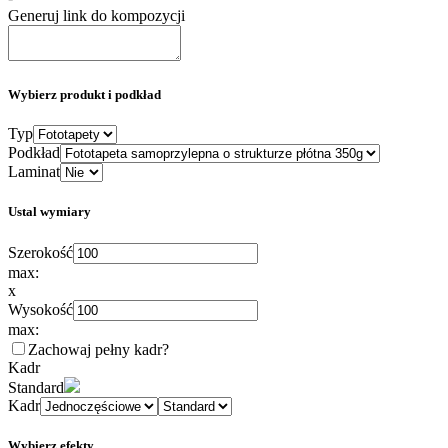
Generuj link do kompozycji
Wybierz produkt i podkład
Typ
Podkład
Laminat
Ustal wymiary
Szerokość
max:
x
Wysokość
max:
Zachowaj pełny kadr
?
Kadr
Standard
Kadr
Wybierz efekty