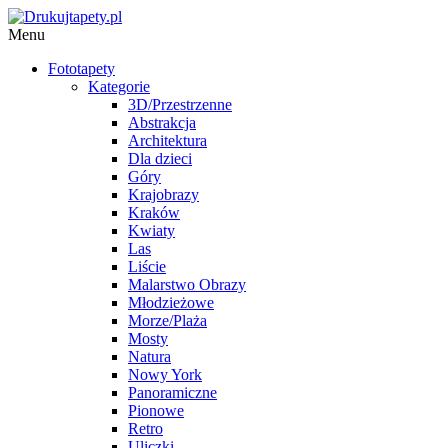
Menu
Fototapety
Kategorie
3D/Przestrzenne
Abstrakcja
Architektura
Dla dzieci
Góry
Krajobrazy
Kraków
Kwiaty
Las
Liście
Malarstwo Obrazy
Młodzieżowe
Morze/Plaża
Mosty
Natura
Nowy York
Panoramiczne
Pionowe
Retro
Uliczki