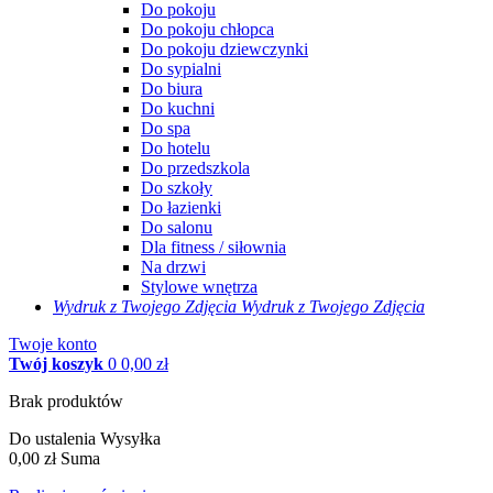
Do pokoju
Do pokoju chłopca
Do pokoju dziewczynki
Do sypialni
Do biura
Do kuchni
Do spa
Do hotelu
Do przedszkola
Do szkoły
Do łazienki
Do salonu
Dla fitness / siłownia
Na drzwi
Stylowe wnętrza
Wydruk z Twojego
Zdjęcia
Wydruk z Twojego Zdjęcia
Twoje konto
Twój koszyk
0
0,00 zł
Brak produktów
Do ustalenia
Wysyłka
0,00 zł
Suma