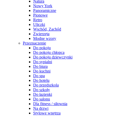
Natura
Nowy York
Panoramiczne
Pionowe
Retro
Uliczki
Wschód, Zachód
Zwierzęta
Modne wzory
Przeznaczenie
Do pokoju
Do pokoju chłopca
Do pokoju dziewczynki
Do sypialni
Do biura
Do kuchni
Do spa
Do hotelu
Do przedszkola
Do szkoły
Do łazienki
Do salonu
Dla fitness / siłownia
Na drzwi
Stylowe wnętrza