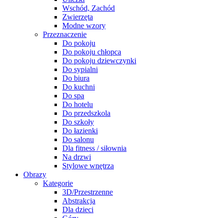
Wschód, Zachód
Zwierzęta
Modne wzory
Przeznaczenie
Do pokoju
Do pokoju chłopca
Do pokoju dziewczynki
Do sypialni
Do biura
Do kuchni
Do spa
Do hotelu
Do przedszkola
Do szkoły
Do łazienki
Do salonu
Dla fitness / siłownia
Na drzwi
Stylowe wnętrza
Obrazy
Kategorie
3D/Przestrzenne
Abstrakcja
Dla dzieci