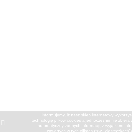
Informujemy, iż nasz sklep internetowy wykorzys
technologię plików cookies a jednocześnie nie zbiera
automatyczny żadnych informacji, z wyjątkiem info
zawartych w tych plikach (tzw. „ciasteczkach”)