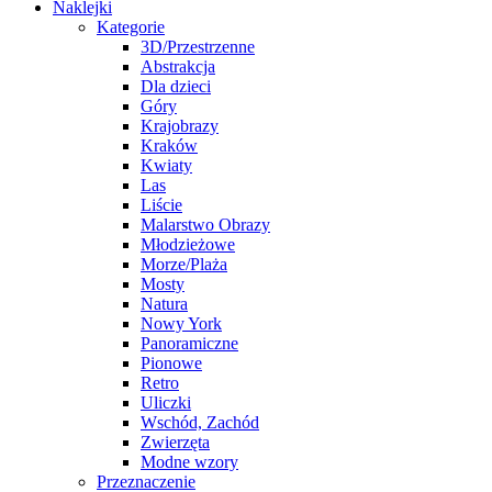
Naklejki
Kategorie
3D/Przestrzenne
Abstrakcja
Dla dzieci
Góry
Krajobrazy
Kraków
Kwiaty
Las
Liście
Malarstwo Obrazy
Młodzieżowe
Morze/Plaża
Mosty
Natura
Nowy York
Panoramiczne
Pionowe
Retro
Uliczki
Wschód, Zachód
Zwierzęta
Modne wzory
Przeznaczenie