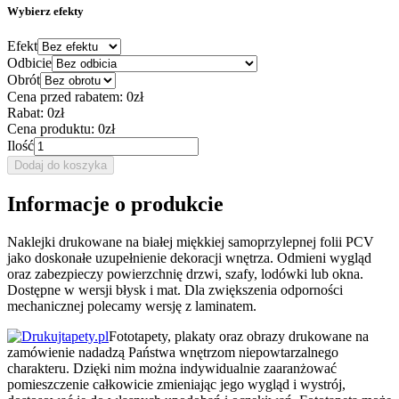
Wybierz efekty
Efekt
Odbicie
Obrót
Cena przed rabatem:
0zł
Rabat:
0zł
Cena produktu:
0zł
Ilość
Dodaj do koszyka
Informacje o produkcie
Naklejki drukowane na białej miękkiej samoprzylepnej folii PCV
jako doskonałe uzupełnienie dekoracji wnętrza. Odmieni wygląd
oraz zabezpieczy powierzchnię drzwi, szafy, lodówki lub okna.
Dostępne w wersji błysk i mat. Dla zwiększenia odporności
mechanicznej polecamy wersję z laminatem.
Fototapety, plakaty oraz obrazy drukowane na
zamówienie nadadzą Państwa wnętrzom niepowtarzalnego
charakteru. Dzięki nim można indywidualnie zaaranżować
pomieszczenie całkowicie zmieniając jego wygląd i wystrój,