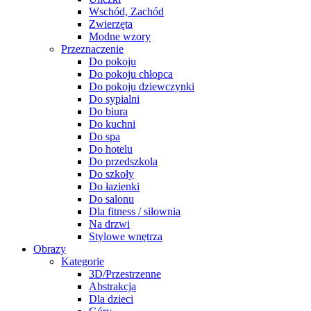
Wschód, Zachód
Zwierzęta
Modne wzory
Przeznaczenie
Do pokoju
Do pokoju chłopca
Do pokoju dziewczynki
Do sypialni
Do biura
Do kuchni
Do spa
Do hotelu
Do przedszkola
Do szkoły
Do łazienki
Do salonu
Dla fitness / siłownia
Na drzwi
Stylowe wnętrza
Obrazy
Kategorie
3D/Przestrzenne
Abstrakcja
Dla dzieci