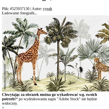
Plik: #525937130
|
Autor:
yyeah
Ładowanie fotografii...
Chwytając za obrazek można go wykadrować wg. swoich
potrzeb!
* po wydrukowaniu napis "Adobe Stock" nie będzie
widoczny.
+