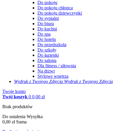
Do pokoju
Do pokoju chłopca
Do pokoju dziewczynki
Do sypialni
Do biura
Do kuchni
Do spa
Do hotelu
Do przedszkola
Do szkoły
Do łazienki
Do salonu
Dla fitness / siłownia
Na drzwi
Stylowe wnętrza
Wydruk z Twojego
Zdjęcia
Wydruk z Twojego Zdjęcia
Twoje konto
Twój koszyk
0
0,00 zł
Brak produktów
Do ustalenia
Wysyłka
0,00 zł
Suma