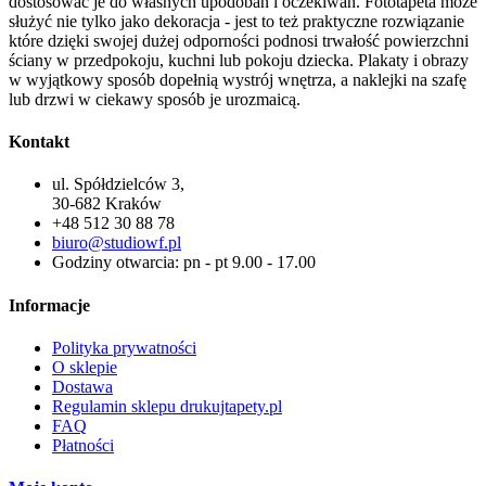
dostosować je do własnych upodobań i oczekiwań. Fototapeta może
służyć nie tylko jako dekoracja - jest to też praktyczne rozwiązanie
które dzięki swojej dużej odporności podnosi trwałość powierzchni
ściany w przedpokoju, kuchni lub pokoju dziecka. Plakaty i obrazy
w wyjątkowy sposób dopełnią wystrój wnętrza, a naklejki na szafę
lub drzwi w ciekawy sposób je urozmaicą.
Kontakt
ul. Spółdzielców 3,
30-682 Kraków
+48 512 30 88 78
biuro@studiowf.pl
Godziny otwarcia: pn - pt 9.00 - 17.00
Informacje
Polityka prywatności
O sklepie
Dostawa
Regulamin sklepu drukujtapety.pl
FAQ
Płatności