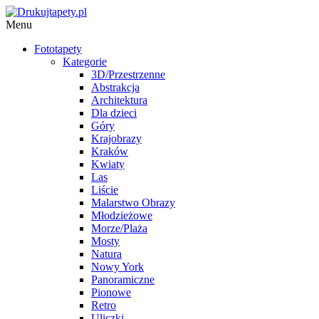
Menu
Fototapety
Kategorie
3D/Przestrzenne
Abstrakcja
Architektura
Dla dzieci
Góry
Krajobrazy
Kraków
Kwiaty
Las
Liście
Malarstwo Obrazy
Młodzieżowe
Morze/Plaża
Mosty
Natura
Nowy York
Panoramiczne
Pionowe
Retro
Uliczki