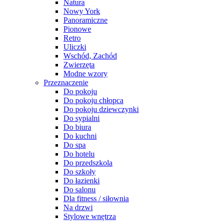
Natura
Nowy York
Panoramiczne
Pionowe
Retro
Uliczki
Wschód, Zachód
Zwierzęta
Modne wzory
Przeznaczenie
Do pokoju
Do pokoju chłopca
Do pokoju dziewczynki
Do sypialni
Do biura
Do kuchni
Do spa
Do hotelu
Do przedszkola
Do szkoły
Do łazienki
Do salonu
Dla fitness / siłownia
Na drzwi
Stylowe wnętrza