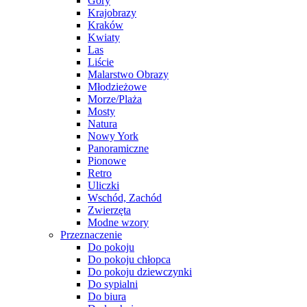
Góry
Krajobrazy
Kraków
Kwiaty
Las
Liście
Malarstwo Obrazy
Młodzieżowe
Morze/Plaża
Mosty
Natura
Nowy York
Panoramiczne
Pionowe
Retro
Uliczki
Wschód, Zachód
Zwierzęta
Modne wzory
Przeznaczenie
Do pokoju
Do pokoju chłopca
Do pokoju dziewczynki
Do sypialni
Do biura