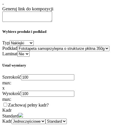
-
Generuj link do kompozycji
Wybierz produkt i podkład
Typ
Podkład
Laminat
Ustal wymiary
Szerokość
max:
x
Wysokość
max:
Zachowaj pełny kadr
?
Kadr
Standard
Kadr