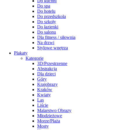
Do kuchni
Do spa
Do hotelu
Do przedszkola
Do szkoły
Do łazienki
Do salonu
Dla fitness / siłownia
Na drzwi
Stylowe wnętrza
Plakaty
Kategorie
3D/Przestrzenne
Abstrakcja
Dla dzieci
Góry
Krajobrazy
Kraków
Kwiaty
Las
Liście
Malarstwo Obrazy
Młodzieżowe
Morze/Plaża
Mosty