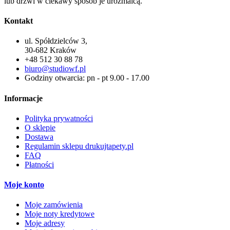
lub drzwi w ciekawy sposób je urozmaicą.
Kontakt
ul. Spółdzielców 3,
30-682 Kraków
+48 512 30 88 78
biuro@studiowf.pl
Godziny otwarcia: pn - pt 9.00 - 17.00
Informacje
Polityka prywatności
O sklepie
Dostawa
Regulamin sklepu drukujtapety.pl
FAQ
Płatności
Moje konto
Moje zamówienia
Moje noty kredytowe
Moje adresy