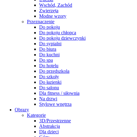
Wschód, Zachód
Zwierzęta
Modne wzory
Przeznaczenie
Do pokoju
Do pokoju chłopca
Do pokoju dziewczynki
Do sypialni
Do biura
Do kuchni
Do spa
Do hotelu
Do przedszkola
Do szkoły
Do łazienki
Do salonu
Dla fitness / siłownia
Na drzwi
Stylowe wnętrza
Obrazy
Kategorie
3D/Przestrzenne
Abstrakcja
Dla dzieci