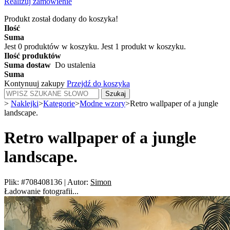
Realizuj zamówienie
Produkt został dodany do koszyka!
Ilość
Suma
Jest
0
produktów w koszyku.
Jest 1 produkt w koszyku.
Ilość produktów
Suma dostaw
Do ustalenia
Suma
Kontynuuj zakupy
Przejdź do koszyka
Szukaj
>
Naklejki
>
Kategorie
>
Modne wzory
>
Retro wallpaper of a jungle
landscape.
Retro wallpaper of a jungle
landscape.
Plik: #708408136
|
Autor:
Simon
Ładowanie fotografii...