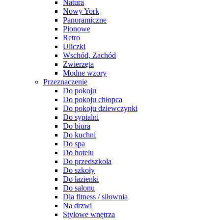
Natura
Nowy York
Panoramiczne
Pionowe
Retro
Uliczki
Wschód, Zachód
Zwierzęta
Modne wzory
Przeznaczenie
Do pokoju
Do pokoju chłopca
Do pokoju dziewczynki
Do sypialni
Do biura
Do kuchni
Do spa
Do hotelu
Do przedszkola
Do szkoły
Do łazienki
Do salonu
Dla fitness / siłownia
Na drzwi
Stylowe wnętrza