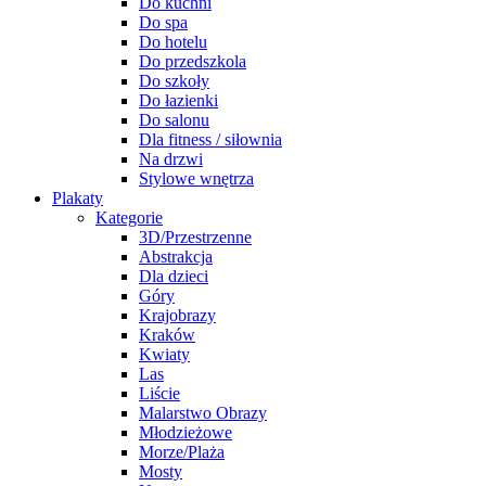
Do kuchni
Do spa
Do hotelu
Do przedszkola
Do szkoły
Do łazienki
Do salonu
Dla fitness / siłownia
Na drzwi
Stylowe wnętrza
Plakaty
Kategorie
3D/Przestrzenne
Abstrakcja
Dla dzieci
Góry
Krajobrazy
Kraków
Kwiaty
Las
Liście
Malarstwo Obrazy
Młodzieżowe
Morze/Plaża
Mosty