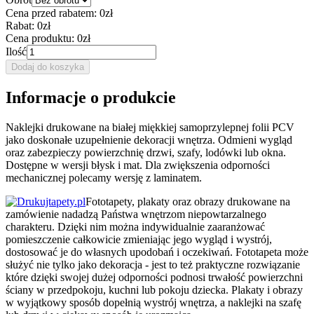
Cena przed rabatem:
0zł
Rabat:
0zł
Cena produktu:
0zł
Ilość
Dodaj do koszyka
Informacje o produkcie
Naklejki drukowane na białej miękkiej samoprzylepnej folii PCV
jako doskonałe uzupełnienie dekoracji wnętrza. Odmieni wygląd
oraz zabezpieczy powierzchnię drzwi, szafy, lodówki lub okna.
Dostępne w wersji błysk i mat. Dla zwiększenia odporności
mechanicznej polecamy wersję z laminatem.
Fototapety, plakaty oraz obrazy drukowane na
zamówienie nadadzą Państwa wnętrzom niepowtarzalnego
charakteru. Dzięki nim można indywidualnie zaaranżować
pomieszczenie całkowicie zmieniając jego wygląd i wystrój,
dostosować je do własnych upodobań i oczekiwań. Fototapeta może
służyć nie tylko jako dekoracja - jest to też praktyczne rozwiązanie
które dzięki swojej dużej odporności podnosi trwałość powierzchni
ściany w przedpokoju, kuchni lub pokoju dziecka. Plakaty i obrazy
w wyjątkowy sposób dopełnią wystrój wnętrza, a naklejki na szafę