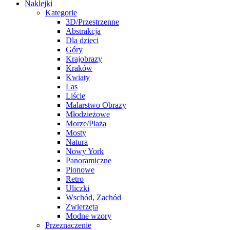
Naklejki
Kategorie
3D/Przestrzenne
Abstrakcja
Dla dzieci
Góry
Krajobrazy
Kraków
Kwiaty
Las
Liście
Malarstwo Obrazy
Młodzieżowe
Morze/Plaża
Mosty
Natura
Nowy York
Panoramiczne
Pionowe
Retro
Uliczki
Wschód, Zachód
Zwierzęta
Modne wzory
Przeznaczenie