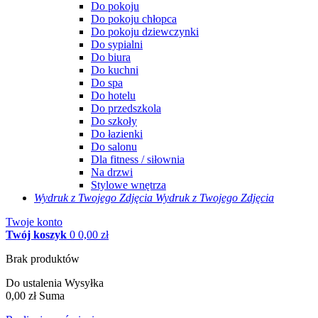
Do pokoju
Do pokoju chłopca
Do pokoju dziewczynki
Do sypialni
Do biura
Do kuchni
Do spa
Do hotelu
Do przedszkola
Do szkoły
Do łazienki
Do salonu
Dla fitness / siłownia
Na drzwi
Stylowe wnętrza
Wydruk z Twojego
Zdjęcia
Wydruk z Twojego Zdjęcia
Twoje konto
Twój koszyk
0
0,00 zł
Brak produktów
Do ustalenia
Wysyłka
0,00 zł
Suma