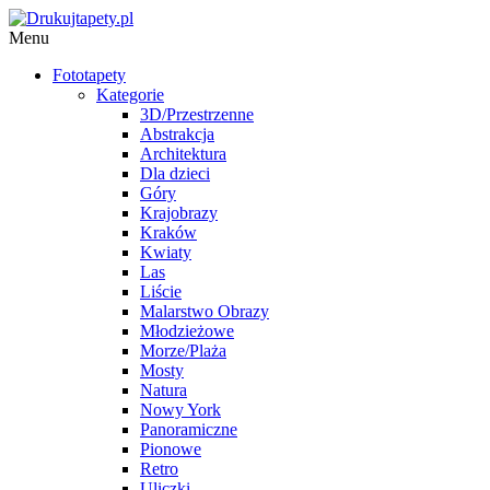
Menu
Fototapety
Kategorie
3D/Przestrzenne
Abstrakcja
Architektura
Dla dzieci
Góry
Krajobrazy
Kraków
Kwiaty
Las
Liście
Malarstwo Obrazy
Młodzieżowe
Morze/Plaża
Mosty
Natura
Nowy York
Panoramiczne
Pionowe
Retro
Uliczki