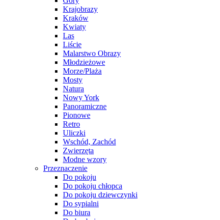
Góry
Krajobrazy
Kraków
Kwiaty
Las
Liście
Malarstwo Obrazy
Młodzieżowe
Morze/Plaża
Mosty
Natura
Nowy York
Panoramiczne
Pionowe
Retro
Uliczki
Wschód, Zachód
Zwierzęta
Modne wzory
Przeznaczenie
Do pokoju
Do pokoju chłopca
Do pokoju dziewczynki
Do sypialni
Do biura