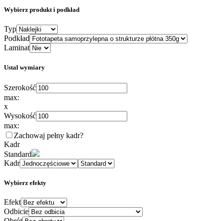
Wybierz produkt i podkład
Typ
Podkład
Laminat
Ustal wymiary
Szerokość
max:
x
Wysokość
max:
Zachowaj pełny kadr
?
Kadr
Standard
Kadr
Wybierz efekty
Efekt
Odbicie
Obrót