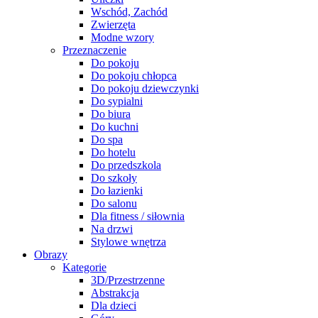
Wschód, Zachód
Zwierzęta
Modne wzory
Przeznaczenie
Do pokoju
Do pokoju chłopca
Do pokoju dziewczynki
Do sypialni
Do biura
Do kuchni
Do spa
Do hotelu
Do przedszkola
Do szkoły
Do łazienki
Do salonu
Dla fitness / siłownia
Na drzwi
Stylowe wnętrza
Obrazy
Kategorie
3D/Przestrzenne
Abstrakcja
Dla dzieci