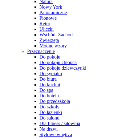
Natura
Nowy York
Panoramiczne
Pionowe
Retro
Uliczki
Wschód, Zachód
Zwierzęta
Modne wzory
Przeznaczenie
Do pokoju
Do pokoju chłopca
Do pokoju dziewczynki
Do sypialni
Do biura
Do kuchni
Do spa
Do hotelu
Do przedszkola
Do szkoły
Do łazienki
Do salonu
Dla fitness / siłownia
Na drzwi
Stylowe wnętrza