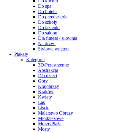
Do kuchni
Do spa
Do hotelu
Do przedszkola
Do szkoły
Do łazienki
Do salonu
Dla fitness / siłownia
Na drzwi
Stylowe wnętrza
Plakaty
Kategorie
3D/Przestrzenne
Abstrakcja
Dla dzieci
Góry
Krajobrazy
Kraków
Kwiaty
Las
Liście
Malarstwo Obrazy
Młodzieżowe
Morze/Plaża
Mosty