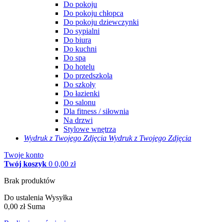
Do pokoju
Do pokoju chłopca
Do pokoju dziewczynki
Do sypialni
Do biura
Do kuchni
Do spa
Do hotelu
Do przedszkola
Do szkoły
Do łazienki
Do salonu
Dla fitness / siłownia
Na drzwi
Stylowe wnętrza
Wydruk z Twojego
Zdjęcia
Wydruk z Twojego Zdjęcia
Twoje konto
Twój koszyk
0
0,00 zł
Brak produktów
Do ustalenia
Wysyłka
0,00 zł
Suma