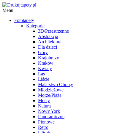
Menu
Fototapety
Kategorie
3D/Przestrzenne
Abstrakcja
Architektura
Dla dzieci
Góry
Krajobrazy
Kraków
Kwiaty
Las
Liście
Malarstwo Obrazy
Młodzieżowe
Morze/Plaża
Mosty
Natura
Nowy York
Panoramiczne
Pionowe
Retro
Uliczki