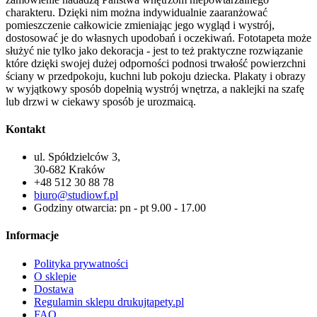
charakteru. Dzięki nim można indywidualnie zaaranżować
pomieszczenie całkowicie zmieniając jego wygląd i wystrój,
dostosować je do własnych upodobań i oczekiwań. Fototapeta może
służyć nie tylko jako dekoracja - jest to też praktyczne rozwiązanie
które dzięki swojej dużej odporności podnosi trwałość powierzchni
ściany w przedpokoju, kuchni lub pokoju dziecka. Plakaty i obrazy
w wyjątkowy sposób dopełnią wystrój wnętrza, a naklejki na szafę
lub drzwi w ciekawy sposób je urozmaicą.
Kontakt
ul. Spółdzielców 3,
30-682 Kraków
+48 512 30 88 78
biuro@studiowf.pl
Godziny otwarcia: pn - pt 9.00 - 17.00
Informacje
Polityka prywatności
O sklepie
Dostawa
Regulamin sklepu drukujtapety.pl
FAQ