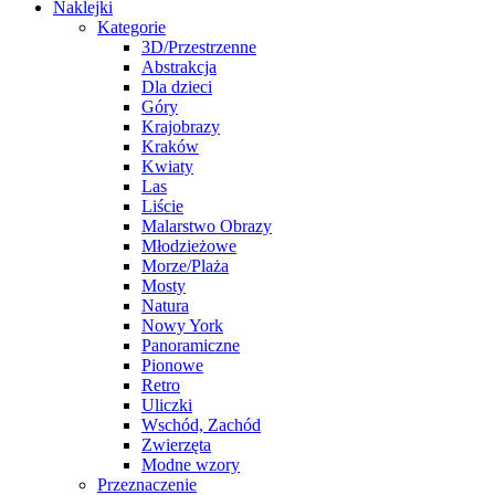
Naklejki
Kategorie
3D/Przestrzenne
Abstrakcja
Dla dzieci
Góry
Krajobrazy
Kraków
Kwiaty
Las
Liście
Malarstwo Obrazy
Młodzieżowe
Morze/Plaża
Mosty
Natura
Nowy York
Panoramiczne
Pionowe
Retro
Uliczki
Wschód, Zachód
Zwierzęta
Modne wzory
Przeznaczenie