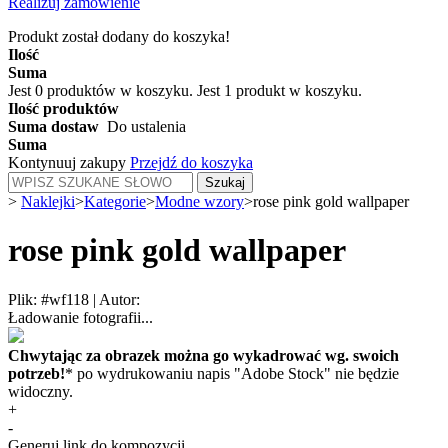
Realizuj zamówienie
Produkt został dodany do koszyka!
Ilość
Suma
Jest
0
produktów w koszyku.
Jest 1 produkt w koszyku.
Ilość produktów
Suma dostaw
Do ustalenia
Suma
Kontynuuj zakupy
Przejdź do koszyka
Szukaj
>
Naklejki
>
Kategorie
>
Modne wzory
>
rose pink gold wallpaper
rose pink gold wallpaper
Plik: #wf118
|
Autor:
Ładowanie fotografii...
Chwytając za obrazek można go wykadrować wg. swoich
potrzeb!
* po wydrukowaniu napis "Adobe Stock" nie będzie
widoczny.
+
-
Generuj link do kompozycji