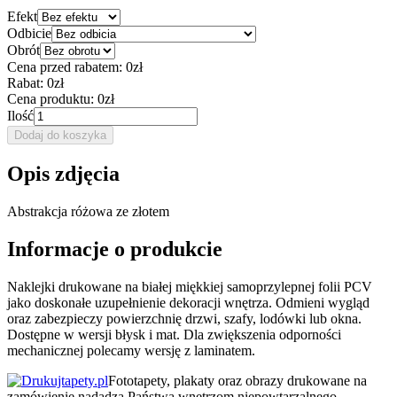
Efekt
Odbicie
Obrót
Cena przed rabatem:
0zł
Rabat:
0zł
Cena produktu:
0zł
Ilość
Dodaj do koszyka
Opis zdjęcia
Abstrakcja różowa ze złotem
Informacje o produkcie
Naklejki drukowane na białej miękkiej samoprzylepnej folii PCV
jako doskonałe uzupełnienie dekoracji wnętrza. Odmieni wygląd
oraz zabezpieczy powierzchnię drzwi, szafy, lodówki lub okna.
Dostępne w wersji błysk i mat. Dla zwiększenia odporności
mechanicznej polecamy wersję z laminatem.
Fototapety, plakaty oraz obrazy drukowane na
zamówienie nadadzą Państwa wnętrzom niepowtarzalnego