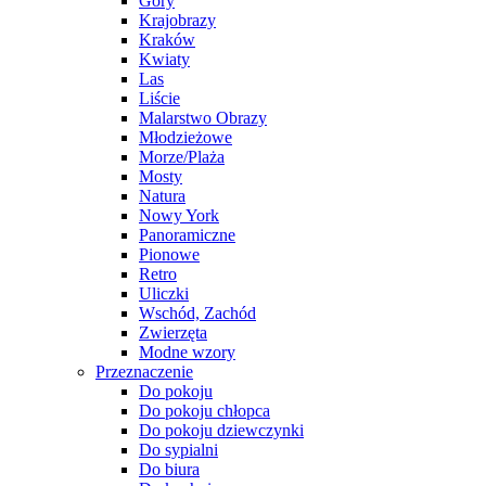
Góry
Krajobrazy
Kraków
Kwiaty
Las
Liście
Malarstwo Obrazy
Młodzieżowe
Morze/Plaża
Mosty
Natura
Nowy York
Panoramiczne
Pionowe
Retro
Uliczki
Wschód, Zachód
Zwierzęta
Modne wzory
Przeznaczenie
Do pokoju
Do pokoju chłopca
Do pokoju dziewczynki
Do sypialni
Do biura