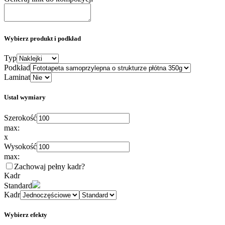
Wybierz produkt i podkład
Typ
Podkład
Laminat
Ustal wymiary
Szerokość
max:
x
Wysokość
max:
Zachowaj pełny kadr
?
Kadr
Standard
Kadr
Wybierz efekty