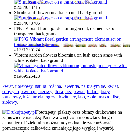
#2084643715
Shrubs and flower on a transparent background
#2084643705
PNG Vibrant floral garden arrangement, element set on
transparent background
#1771725174
Vibrant garden flowers blooming on lush green grass with
white isolated background
#1969525423
kwiat
,
fioletowy
,
natura
,
roślina
,
lawenda
,
na białym tle
,
kwiat
,
sprężyna
,
kwitnąć
,
różowy
,
flora
,
bez
,
kwiat
,
bukiet
,
biały
,
kwiatowy
,
kiść
,
uroda
,
ogród
,
kwitnący
,
lato
,
zioło
,
makro
,
liść
,
ziołowy
,
Fototapety, plakaty oraz obrazy drukowane na
zamówienie nadadzą Państwa wnętrzom niepowtarzalnego
charakteru. Dzięki nim można indywidualnie zaaranżować
pomieszczenie całkowicie zmieniając jego wygląd i wystrój,