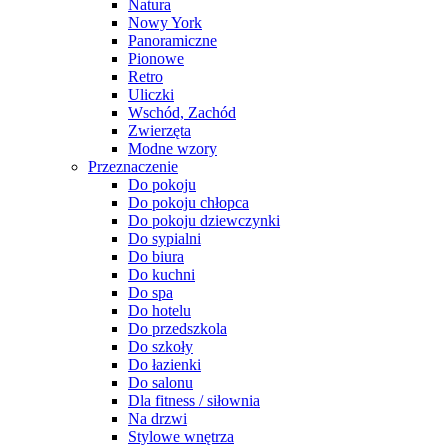
Natura
Nowy York
Panoramiczne
Pionowe
Retro
Uliczki
Wschód, Zachód
Zwierzęta
Modne wzory
Przeznaczenie
Do pokoju
Do pokoju chłopca
Do pokoju dziewczynki
Do sypialni
Do biura
Do kuchni
Do spa
Do hotelu
Do przedszkola
Do szkoły
Do łazienki
Do salonu
Dla fitness / siłownia
Na drzwi
Stylowe wnętrza