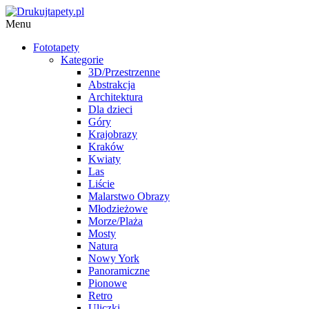
Menu
Fototapety
Kategorie
3D/Przestrzenne
Abstrakcja
Architektura
Dla dzieci
Góry
Krajobrazy
Kraków
Kwiaty
Las
Liście
Malarstwo Obrazy
Młodzieżowe
Morze/Plaża
Mosty
Natura
Nowy York
Panoramiczne
Pionowe
Retro
Uliczki