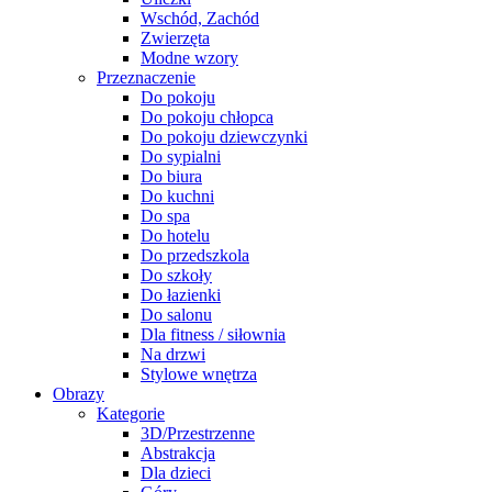
Wschód, Zachód
Zwierzęta
Modne wzory
Przeznaczenie
Do pokoju
Do pokoju chłopca
Do pokoju dziewczynki
Do sypialni
Do biura
Do kuchni
Do spa
Do hotelu
Do przedszkola
Do szkoły
Do łazienki
Do salonu
Dla fitness / siłownia
Na drzwi
Stylowe wnętrza
Obrazy
Kategorie
3D/Przestrzenne
Abstrakcja
Dla dzieci