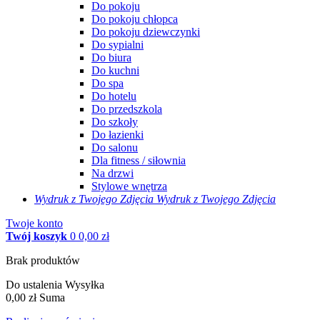
Do pokoju
Do pokoju chłopca
Do pokoju dziewczynki
Do sypialni
Do biura
Do kuchni
Do spa
Do hotelu
Do przedszkola
Do szkoły
Do łazienki
Do salonu
Dla fitness / siłownia
Na drzwi
Stylowe wnętrza
Wydruk z Twojego
Zdjęcia
Wydruk z Twojego Zdjęcia
Twoje konto
Twój koszyk
0
0,00 zł
Brak produktów
Do ustalenia
Wysyłka
0,00 zł
Suma