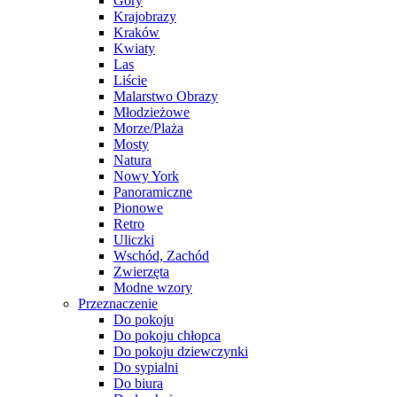
Góry
Krajobrazy
Kraków
Kwiaty
Las
Liście
Malarstwo Obrazy
Młodzieżowe
Morze/Plaża
Mosty
Natura
Nowy York
Panoramiczne
Pionowe
Retro
Uliczki
Wschód, Zachód
Zwierzęta
Modne wzory
Przeznaczenie
Do pokoju
Do pokoju chłopca
Do pokoju dziewczynki
Do sypialni
Do biura