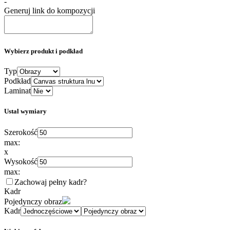
-
Generuj link do kompozycji
Wybierz produkt i podkład
Typ
Podkład
Laminat
Ustal wymiary
Szerokość
max:
x
Wysokość
max:
Zachowaj pełny kadr
?
Kadr
Pojedynczy obraz
Kadr