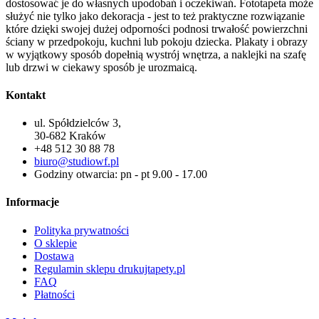
dostosować je do własnych upodobań i oczekiwań. Fototapeta może
służyć nie tylko jako dekoracja - jest to też praktyczne rozwiązanie
które dzięki swojej dużej odporności podnosi trwałość powierzchni
ściany w przedpokoju, kuchni lub pokoju dziecka. Plakaty i obrazy
w wyjątkowy sposób dopełnią wystrój wnętrza, a naklejki na szafę
lub drzwi w ciekawy sposób je urozmaicą.
Kontakt
ul. Spółdzielców 3,
30-682 Kraków
+48 512 30 88 78
biuro@studiowf.pl
Godziny otwarcia: pn - pt 9.00 - 17.00
Informacje
Polityka prywatności
O sklepie
Dostawa
Regulamin sklepu drukujtapety.pl
FAQ
Płatności