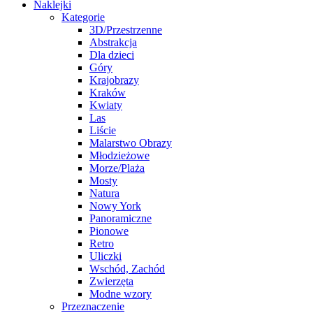
Naklejki
Kategorie
3D/Przestrzenne
Abstrakcja
Dla dzieci
Góry
Krajobrazy
Kraków
Kwiaty
Las
Liście
Malarstwo Obrazy
Młodzieżowe
Morze/Plaża
Mosty
Natura
Nowy York
Panoramiczne
Pionowe
Retro
Uliczki
Wschód, Zachód
Zwierzęta
Modne wzory
Przeznaczenie