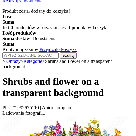
Realizuj zamówienie
Produkt został dodany do koszyka!
Ilość
Suma
Jest
0
produktów w koszyku.
Jest 1 produkt w koszyku.
Ilość produktów
Suma dostaw
Do ustalenia
Suma
Kontynuuj zakupy
Przejdź do koszyka
Szukaj
>
Obrazy
>
Kategorie
>
Shrubs and flower on a transparent
background
Shrubs and flower on a
transparent background
Plik: #1992975110
|
Autor:
jomphon
Ładowanie fotografii...