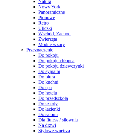
Natura
Nowy York
Panoramiczne
Pionowe
Retro
Uliczki
Wschód, Zachód
Zwierzęta
Modne wzory
Przeznaczenie
Do pokoju
Do pokoju chłopca
Do pokoju dziewczynki
Do sypialni
Do biura
Do kuchni
Do spa
Do hotelu
Do przedszkola
Do szkoły
Do łazienki
Do salonu
Dla fitness / siłownia
Na drzwi
Stylowe wnętrza