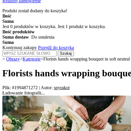
Realizuj zamówienie
Produkt został dodany do koszyka!
Ilość
Suma
Jest
0
produktów w koszyku.
Jest 1 produkt w koszyku.
Ilość produktów
Suma dostaw
Do ustalenia
Suma
Kontynuuj zakupy
Przejdź do koszyka
Szukaj
>
Obrazy
>
Kategorie
>
Florists hands wrapping bouquet in soft neutral
Florists hands wrapping bouquet
Plik: #1994871272
|
Autor:
spyrakot
Ładowanie fotografii...