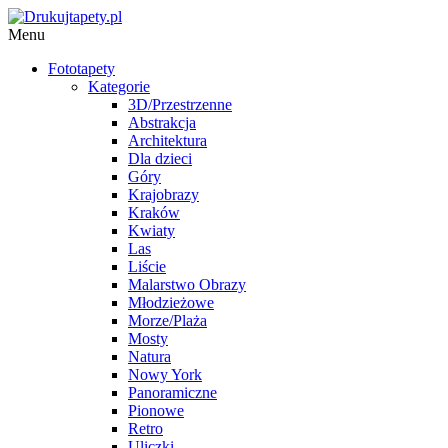
Menu
Fototapety
Kategorie
3D/Przestrzenne
Abstrakcja
Architektura
Dla dzieci
Góry
Krajobrazy
Kraków
Kwiaty
Las
Liście
Malarstwo Obrazy
Młodzieżowe
Morze/Plaża
Mosty
Natura
Nowy York
Panoramiczne
Pionowe
Retro
Uliczki