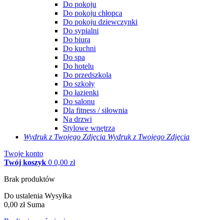
Do pokoju
Do pokoju chłopca
Do pokoju dziewczynki
Do sypialni
Do biura
Do kuchni
Do spa
Do hotelu
Do przedszkola
Do szkoły
Do łazienki
Do salonu
Dla fitness / siłownia
Na drzwi
Stylowe wnętrza
Wydruk z Twojego
Zdjęcia
Wydruk z Twojego Zdjęcia
Twoje konto
Twój koszyk
0
0,00 zł
Brak produktów
Do ustalenia
Wysyłka
0,00 zł
Suma