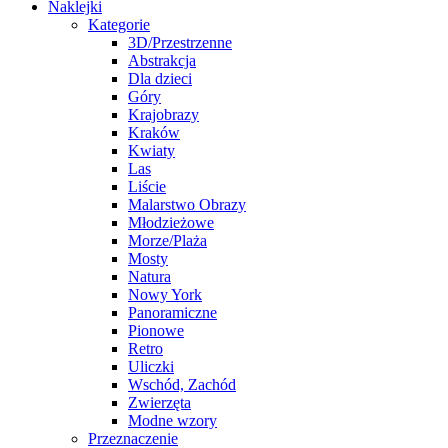
Naklejki
Kategorie
3D/Przestrzenne
Abstrakcja
Dla dzieci
Góry
Krajobrazy
Kraków
Kwiaty
Las
Liście
Malarstwo Obrazy
Młodzieżowe
Morze/Plaża
Mosty
Natura
Nowy York
Panoramiczne
Pionowe
Retro
Uliczki
Wschód, Zachód
Zwierzęta
Modne wzory
Przeznaczenie