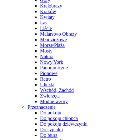
Góry
Krajobrazy
Kraków
Kwiaty
Las
Liście
Malarstwo Obrazy
Młodzieżowe
Morze/Plaża
Mosty
Natura
Nowy York
Panoramiczne
Pionowe
Retro
Uliczki
Wschód, Zachód
Zwierzęta
Modne wzory
Przeznaczenie
Do pokoju
Do pokoju chłopca
Do pokoju dziewczynki
Do sypialni
Do biura