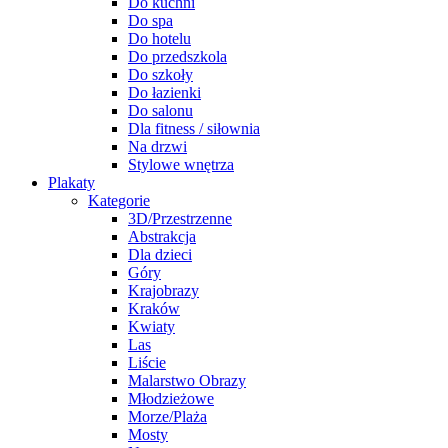
Do kuchni
Do spa
Do hotelu
Do przedszkola
Do szkoły
Do łazienki
Do salonu
Dla fitness / siłownia
Na drzwi
Stylowe wnętrza
Plakaty
Kategorie
3D/Przestrzenne
Abstrakcja
Dla dzieci
Góry
Krajobrazy
Kraków
Kwiaty
Las
Liście
Malarstwo Obrazy
Młodzieżowe
Morze/Plaża
Mosty