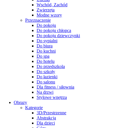
Wschód, Zachód
Zwierzęta
Modne wzory
Przeznaczenie
Do pokoju
Do pokoju chłopca
Do pokoju dziewczynki
Do sypialni
Do biura
Do kuchni
Do spa
Do hotelu
Do przedszkola
Do szkoły
Do łazienki
Do salonu
Dla fitness / siłownia
Na drzwi
Stylowe wnętrza
Obrazy
Kategorie
3D/Przestrzenne
Abstrakcja
Dla dzieci