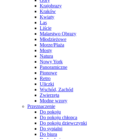
Góry
Krajobrazy
Kraków
Kwiaty
Las
Liście
Malarstwo Obrazy
Młodzieżowe
Morze/Plaża
Mosty
Natura
Nowy York
Panoramiczne
Pionowe
Retro
Uliczki
Wschód, Zachód
Zwierzęta
Modne wzory
Przeznaczenie
Do pokoju
Do pokoju chłopca
Do pokoju dziewczynki
Do sypialni
Do biura