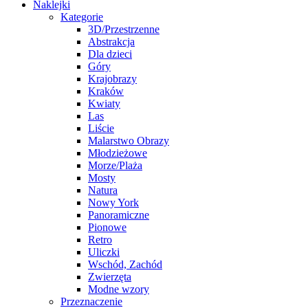
Naklejki
Kategorie
3D/Przestrzenne
Abstrakcja
Dla dzieci
Góry
Krajobrazy
Kraków
Kwiaty
Las
Liście
Malarstwo Obrazy
Młodzieżowe
Morze/Plaża
Mosty
Natura
Nowy York
Panoramiczne
Pionowe
Retro
Uliczki
Wschód, Zachód
Zwierzęta
Modne wzory
Przeznaczenie