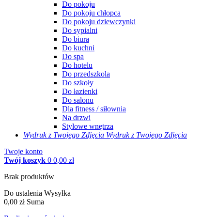
Do pokoju
Do pokoju chłopca
Do pokoju dziewczynki
Do sypialni
Do biura
Do kuchni
Do spa
Do hotelu
Do przedszkola
Do szkoły
Do łazienki
Do salonu
Dla fitness / siłownia
Na drzwi
Stylowe wnętrza
Wydruk z Twojego
Zdjęcia
Wydruk z Twojego Zdjęcia
Twoje konto
Twój koszyk
0
0,00 zł
Brak produktów
Do ustalenia
Wysyłka
0,00 zł
Suma