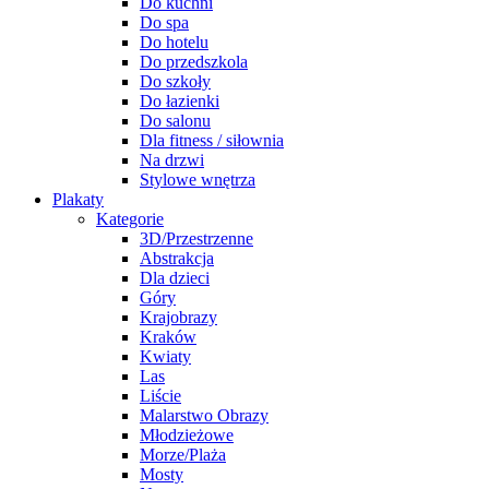
Do kuchni
Do spa
Do hotelu
Do przedszkola
Do szkoły
Do łazienki
Do salonu
Dla fitness / siłownia
Na drzwi
Stylowe wnętrza
Plakaty
Kategorie
3D/Przestrzenne
Abstrakcja
Dla dzieci
Góry
Krajobrazy
Kraków
Kwiaty
Las
Liście
Malarstwo Obrazy
Młodzieżowe
Morze/Plaża
Mosty