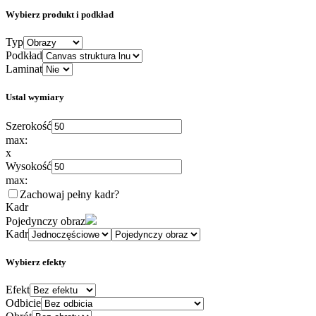
Wybierz produkt i podkład
Typ
Podkład
Laminat
Ustal wymiary
Szerokość
max:
x
Wysokość
max:
Zachowaj pełny kadr
?
Kadr
Pojedynczy obraz
Kadr
Wybierz efekty
Efekt
Odbicie