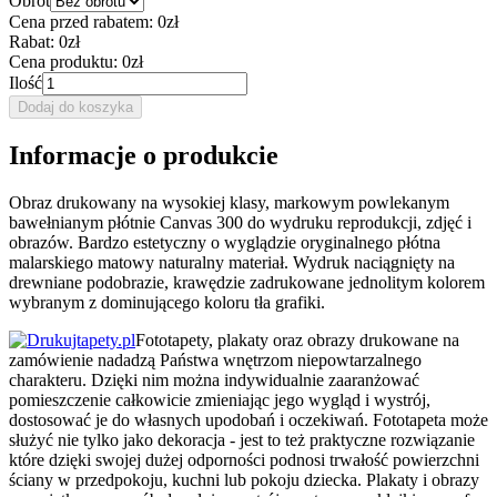
Obrót
Cena przed rabatem:
0zł
Rabat:
0zł
Cena produktu:
0zł
Ilość
Dodaj do koszyka
Informacje o produkcie
Obraz drukowany na wysokiej klasy, markowym powlekanym
bawełnianym płótnie Canvas 300 do wydruku reprodukcji, zdjęć i
obrazów. Bardzo estetyczny o wyglądzie oryginalnego płótna
malarskiego matowy naturalny materiał. Wydruk naciągnięty na
drewniane podobrazie, krawędzie zadrukowane jednolitym kolorem
wybranym z dominującego koloru tła grafiki.
Fototapety, plakaty oraz obrazy drukowane na
zamówienie nadadzą Państwa wnętrzom niepowtarzalnego
charakteru. Dzięki nim można indywidualnie zaaranżować
pomieszczenie całkowicie zmieniając jego wygląd i wystrój,
dostosować je do własnych upodobań i oczekiwań. Fototapeta może
służyć nie tylko jako dekoracja - jest to też praktyczne rozwiązanie
które dzięki swojej dużej odporności podnosi trwałość powierzchni
ściany w przedpokoju, kuchni lub pokoju dziecka. Plakaty i obrazy