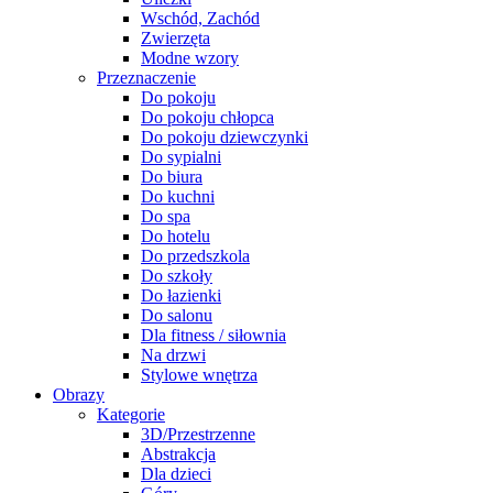
Wschód, Zachód
Zwierzęta
Modne wzory
Przeznaczenie
Do pokoju
Do pokoju chłopca
Do pokoju dziewczynki
Do sypialni
Do biura
Do kuchni
Do spa
Do hotelu
Do przedszkola
Do szkoły
Do łazienki
Do salonu
Dla fitness / siłownia
Na drzwi
Stylowe wnętrza
Obrazy
Kategorie
3D/Przestrzenne
Abstrakcja
Dla dzieci