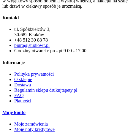
w wyjątkowy sposób dopełnią wystrój wnętrza, a naklejki na szafę
lub drzwi w ciekawy sposób je urozmaicą.
Kontakt
ul. Spółdzielców 3,
30-682 Kraków
+48 512 30 88 78
biuro@studiowf.pl
Godziny otwarcia: pn - pt 9.00 - 17.00
Informacje
Polityka prywatności
O sklepie
Dostawa
Regulamin sklepu drukujtapety.pl
FAQ
Płatności
Moje konto
Moje zamówienia
Moje noty kredytowe