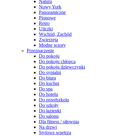
Natura
Nowy York
Panoramiczne
Pionowe
Retro
Uliczki
Wschód, Zachód
Zwierzęta
Modne wzory
Przeznaczenie
Do pokoju
Do pokoju chłopca
Do pokoju dziewczynki
Do sypialni
Do biura
Do kuchni
Do spa
Do hotelu
Do przedszkola
Do szkoły
Do łazienki
Do salonu
Dla fitness / siłownia
Na drzwi
Stylowe wnętrza