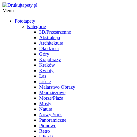
Menu
Fototapety
Kategorie
3D/Przestrzenne
Abstrakcja
Architektura
Dla dzieci
Góry
Krajobrazy
Kraków
Kwiaty
Las
Liście
Malarstwo Obrazy
Młodzieżowe
Morze/Plaża
Mosty
Natura
Nowy York
Panoramiczne
Pionowe
Retro
Uliczki