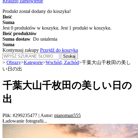
Realizuj zamówienie
Produkt został dodany do koszyka!
Ilość
Suma
Jest
0
produktów w koszyku.
Jest 1 produkt w koszyku.
Ilość produktów
Suma dostaw
Do ustalenia
Suma
Kontynuuj zakupy
Przejdź do koszyka
Szukaj
>
Obrazy
>
Kategorie
>
Wschód, Zachód
>
千葉大山千枚田の美し
い日の出
千葉大山千枚田の美しい日の
出
Plik: #299235477
|
Autor:
pianoman555
Ładowanie fotografii...