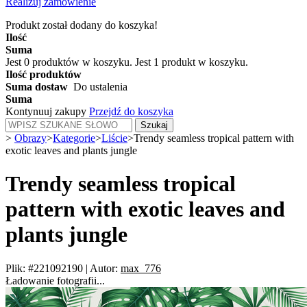
Realizuj zamówienie
Produkt został dodany do koszyka!
Ilość
Suma
Jest
0
produktów w koszyku.
Jest 1 produkt w koszyku.
Ilość produktów
Suma dostaw
Do ustalenia
Suma
Kontynuuj zakupy
Przejdź do koszyka
Szukaj
>
Obrazy
>
Kategorie
>
Liście
>
Trendy seamless tropical pattern with
exotic leaves and plants jungle
Trendy seamless tropical
pattern with exotic leaves and
plants jungle
Plik: #221092190
|
Autor:
max_776
Ładowanie fotografii...