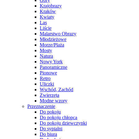
Góry
Krajobrazy
Kraków
Kwiaty
Las
Liście
Malarstwo Obrazy
Młodzieżowe
Morze/Plaża
Mosty
Natura
Nowy York
Panoramiczne
Pionowe
Retro
Uliczki
Wschód, Zachód
Zwierzęta
Modne wzory
Przeznaczenie
Do pokoju
Do pokoju chłopca
Do pokoju dziewczynki
Do sypialni
Do biura