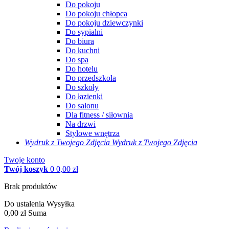
Do pokoju
Do pokoju chłopca
Do pokoju dziewczynki
Do sypialni
Do biura
Do kuchni
Do spa
Do hotelu
Do przedszkola
Do szkoły
Do łazienki
Do salonu
Dla fitness / siłownia
Na drzwi
Stylowe wnętrza
Wydruk z Twojego
Zdjęcia
Wydruk z Twojego Zdjęcia
Twoje konto
Twój koszyk
0
0,00 zł
Brak produktów
Do ustalenia
Wysyłka
0,00 zł
Suma