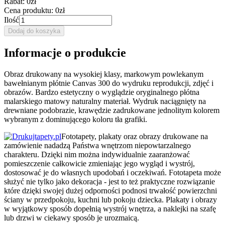
Rabat:
0zł
Cena produktu:
0zł
Ilość
Dodaj do koszyka
Informacje o produkcie
Obraz drukowany na wysokiej klasy, markowym powlekanym
bawełnianym płótnie Canvas 300 do wydruku reprodukcji, zdjęć i
obrazów. Bardzo estetyczny o wyglądzie oryginalnego płótna
malarskiego matowy naturalny materiał. Wydruk naciągnięty na
drewniane podobrazie, krawędzie zadrukowane jednolitym kolorem
wybranym z dominującego koloru tła grafiki.
Fototapety, plakaty oraz obrazy drukowane na
zamówienie nadadzą Państwa wnętrzom niepowtarzalnego
charakteru. Dzięki nim można indywidualnie zaaranżować
pomieszczenie całkowicie zmieniając jego wygląd i wystrój,
dostosować je do własnych upodobań i oczekiwań. Fototapeta może
służyć nie tylko jako dekoracja - jest to też praktyczne rozwiązanie
które dzięki swojej dużej odporności podnosi trwałość powierzchni
ściany w przedpokoju, kuchni lub pokoju dziecka. Plakaty i obrazy
w wyjątkowy sposób dopełnią wystrój wnętrza, a naklejki na szafę
lub drzwi w ciekawy sposób je urozmaicą.