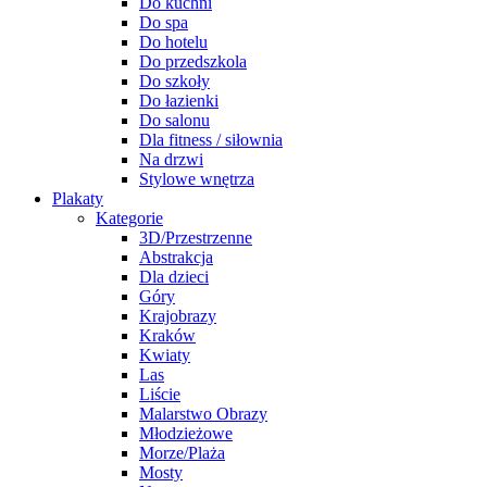
Do kuchni
Do spa
Do hotelu
Do przedszkola
Do szkoły
Do łazienki
Do salonu
Dla fitness / siłownia
Na drzwi
Stylowe wnętrza
Plakaty
Kategorie
3D/Przestrzenne
Abstrakcja
Dla dzieci
Góry
Krajobrazy
Kraków
Kwiaty
Las
Liście
Malarstwo Obrazy
Młodzieżowe
Morze/Plaża
Mosty