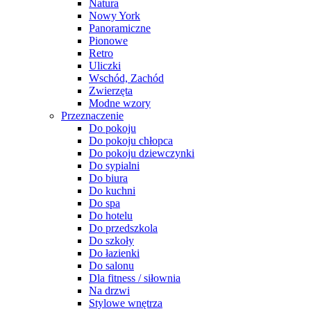
Natura
Nowy York
Panoramiczne
Pionowe
Retro
Uliczki
Wschód, Zachód
Zwierzęta
Modne wzory
Przeznaczenie
Do pokoju
Do pokoju chłopca
Do pokoju dziewczynki
Do sypialni
Do biura
Do kuchni
Do spa
Do hotelu
Do przedszkola
Do szkoły
Do łazienki
Do salonu
Dla fitness / siłownia
Na drzwi
Stylowe wnętrza