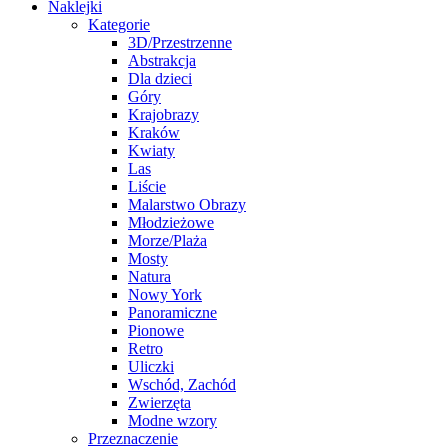
Naklejki
Kategorie
3D/Przestrzenne
Abstrakcja
Dla dzieci
Góry
Krajobrazy
Kraków
Kwiaty
Las
Liście
Malarstwo Obrazy
Młodzieżowe
Morze/Plaża
Mosty
Natura
Nowy York
Panoramiczne
Pionowe
Retro
Uliczki
Wschód, Zachód
Zwierzęta
Modne wzory
Przeznaczenie