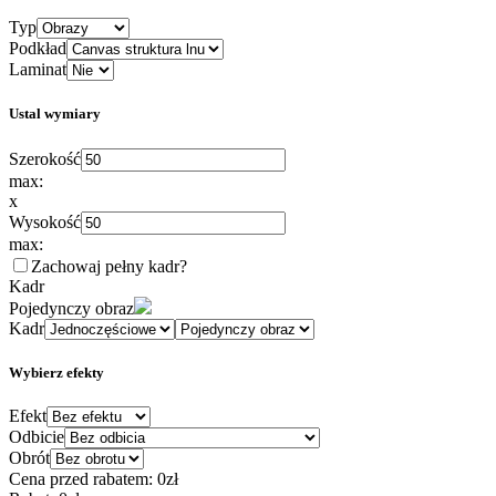
Typ
Podkład
Laminat
Ustal wymiary
Szerokość
max:
x
Wysokość
max:
Zachowaj pełny kadr
?
Kadr
Pojedynczy obraz
Kadr
Wybierz efekty
Efekt
Odbicie
Obrót
Cena przed rabatem:
0zł