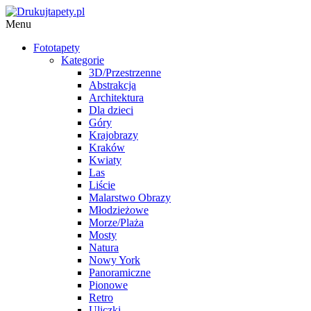
Menu
Fototapety
Kategorie
3D/Przestrzenne
Abstrakcja
Architektura
Dla dzieci
Góry
Krajobrazy
Kraków
Kwiaty
Las
Liście
Malarstwo Obrazy
Młodzieżowe
Morze/Plaża
Mosty
Natura
Nowy York
Panoramiczne
Pionowe
Retro
Uliczki