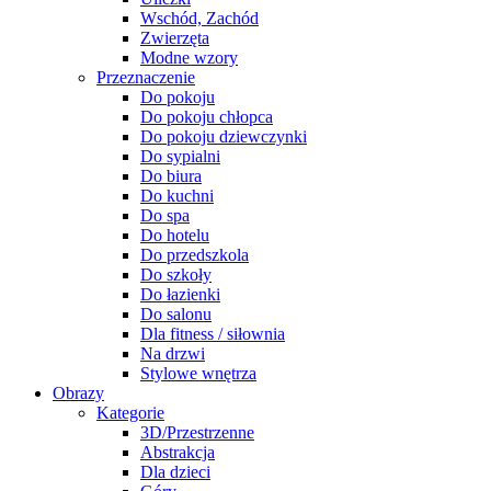
Wschód, Zachód
Zwierzęta
Modne wzory
Przeznaczenie
Do pokoju
Do pokoju chłopca
Do pokoju dziewczynki
Do sypialni
Do biura
Do kuchni
Do spa
Do hotelu
Do przedszkola
Do szkoły
Do łazienki
Do salonu
Dla fitness / siłownia
Na drzwi
Stylowe wnętrza
Obrazy
Kategorie
3D/Przestrzenne
Abstrakcja
Dla dzieci