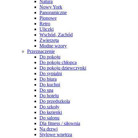
Natura
Nowy York
Panoramiczne
Pionowe
Retro
Uliczki
Wschód, Zachód
Zwierzęta
Modne wzory
Przeznaczenie
Do pokoju
Do pokoju chłopca
Do pokoju dziewczynki
Do sypialni
Do biura
Do kuchni
Do spa
Do hotelu
Do przedszkola
Do szkoły
Do łazienki
Do salonu
Dla fitness / siłownia
Na drzwi
Stylowe wnętrza