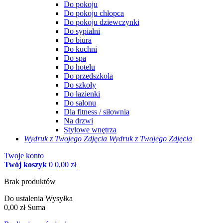
Do pokoju
Do pokoju chłopca
Do pokoju dziewczynki
Do sypialni
Do biura
Do kuchni
Do spa
Do hotelu
Do przedszkola
Do szkoły
Do łazienki
Do salonu
Dla fitness / siłownia
Na drzwi
Stylowe wnętrza
Wydruk z Twojego
Zdjęcia
Wydruk z Twojego Zdjęcia
Twoje konto
Twój koszyk
0
0,00 zł
Brak produktów
Do ustalenia
Wysyłka
0,00 zł
Suma