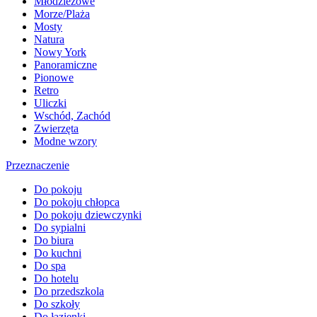
Młodzieżowe
Morze/Plaża
Mosty
Natura
Nowy York
Panoramiczne
Pionowe
Retro
Uliczki
Wschód, Zachód
Zwierzęta
Modne wzory
Przeznaczenie
Do pokoju
Do pokoju chłopca
Do pokoju dziewczynki
Do sypialni
Do biura
Do kuchni
Do spa
Do hotelu
Do przedszkola
Do szkoły
Do łazienki