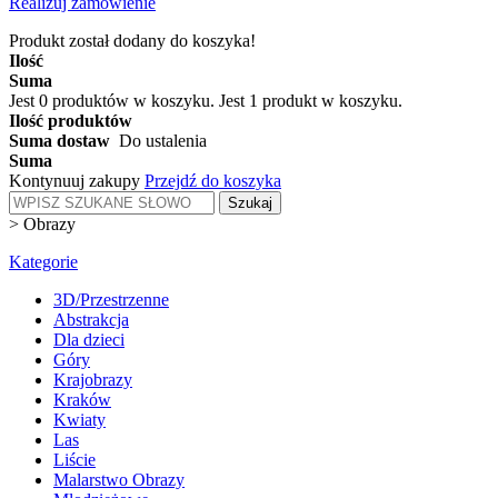
Realizuj zamówienie
Produkt został dodany do koszyka!
Ilość
Suma
Jest
0
produktów w koszyku.
Jest 1 produkt w koszyku.
Ilość produktów
Suma dostaw
Do ustalenia
Suma
Kontynuuj zakupy
Przejdź do koszyka
Szukaj
>
Obrazy
Kategorie
3D/Przestrzenne
Abstrakcja
Dla dzieci
Góry
Krajobrazy
Kraków
Kwiaty
Las
Liście
Malarstwo Obrazy