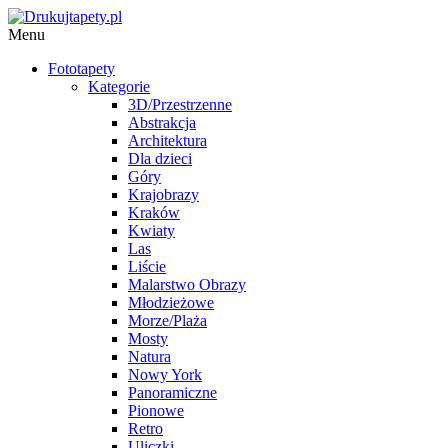
Menu
Fototapety
Kategorie
3D/Przestrzenne
Abstrakcja
Architektura
Dla dzieci
Góry
Krajobrazy
Kraków
Kwiaty
Las
Liście
Malarstwo Obrazy
Młodzieżowe
Morze/Plaża
Mosty
Natura
Nowy York
Panoramiczne
Pionowe
Retro
Uliczki