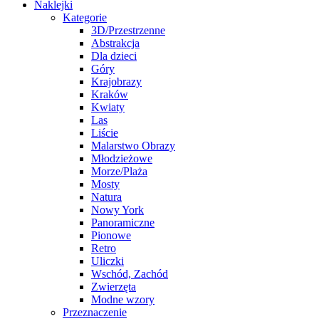
Naklejki
Kategorie
3D/Przestrzenne
Abstrakcja
Dla dzieci
Góry
Krajobrazy
Kraków
Kwiaty
Las
Liście
Malarstwo Obrazy
Młodzieżowe
Morze/Plaża
Mosty
Natura
Nowy York
Panoramiczne
Pionowe
Retro
Uliczki
Wschód, Zachód
Zwierzęta
Modne wzory
Przeznaczenie