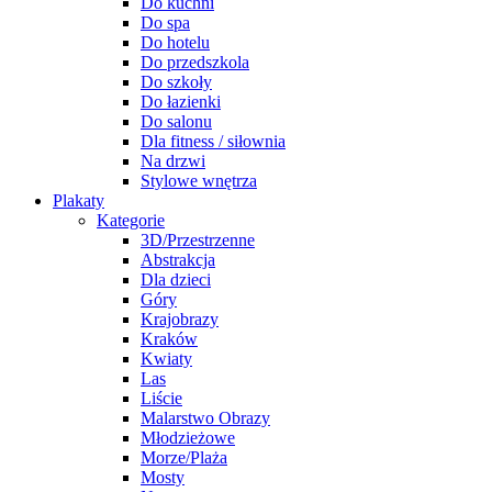
Do kuchni
Do spa
Do hotelu
Do przedszkola
Do szkoły
Do łazienki
Do salonu
Dla fitness / siłownia
Na drzwi
Stylowe wnętrza
Plakaty
Kategorie
3D/Przestrzenne
Abstrakcja
Dla dzieci
Góry
Krajobrazy
Kraków
Kwiaty
Las
Liście
Malarstwo Obrazy
Młodzieżowe
Morze/Plaża
Mosty