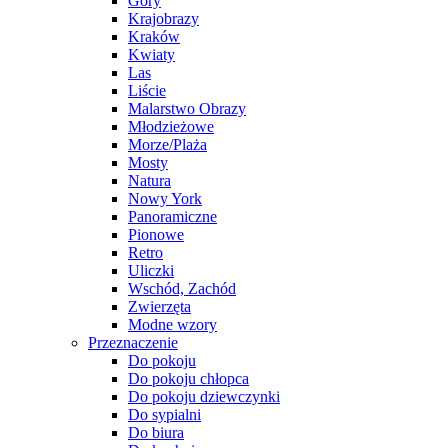
Góry
Krajobrazy
Kraków
Kwiaty
Las
Liście
Malarstwo Obrazy
Młodzieżowe
Morze/Plaża
Mosty
Natura
Nowy York
Panoramiczne
Pionowe
Retro
Uliczki
Wschód, Zachód
Zwierzęta
Modne wzory
Przeznaczenie
Do pokoju
Do pokoju chłopca
Do pokoju dziewczynki
Do sypialni
Do biura