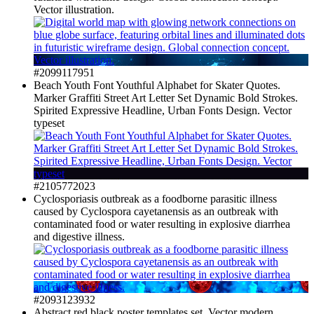
Vector illustration.
#2099117951
Beach Youth Font Youthful Alphabet for Skater Quotes.
Marker Graffiti Street Art Letter Set Dynamic Bold Strokes.
Spirited Expressive Headline, Urban Fonts Design. Vector
typeset
#2105772023
Cyclosporiasis outbreak as a foodborne parasitic illness
caused by Cyclospora cayetanensis as an outbreak with
contaminated food or water resulting in explosive diarrhea
and digestive illness.
#2093123932
Abstract red black poster templates set. Vector modern