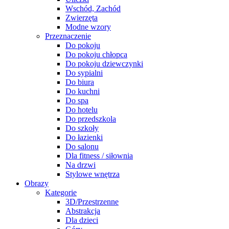
Wschód, Zachód
Zwierzęta
Modne wzory
Przeznaczenie
Do pokoju
Do pokoju chłopca
Do pokoju dziewczynki
Do sypialni
Do biura
Do kuchni
Do spa
Do hotelu
Do przedszkola
Do szkoły
Do łazienki
Do salonu
Dla fitness / siłownia
Na drzwi
Stylowe wnętrza
Obrazy
Kategorie
3D/Przestrzenne
Abstrakcja
Dla dzieci