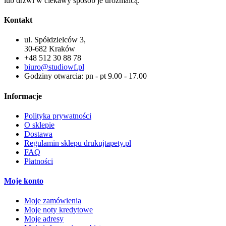
lub drzwi w ciekawy sposób je urozmaicą.
Kontakt
ul. Spółdzielców 3,
30-682 Kraków
+48 512 30 88 78
biuro@studiowf.pl
Godziny otwarcia: pn - pt 9.00 - 17.00
Informacje
Polityka prywatności
O sklepie
Dostawa
Regulamin sklepu drukujtapety.pl
FAQ
Płatności
Moje konto
Moje zamówienia
Moje noty kredytowe
Moje adresy