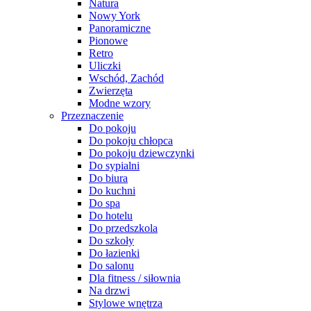
Natura
Nowy York
Panoramiczne
Pionowe
Retro
Uliczki
Wschód, Zachód
Zwierzęta
Modne wzory
Przeznaczenie
Do pokoju
Do pokoju chłopca
Do pokoju dziewczynki
Do sypialni
Do biura
Do kuchni
Do spa
Do hotelu
Do przedszkola
Do szkoły
Do łazienki
Do salonu
Dla fitness / siłownia
Na drzwi
Stylowe wnętrza