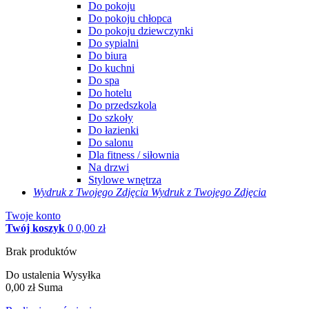
Do pokoju
Do pokoju chłopca
Do pokoju dziewczynki
Do sypialni
Do biura
Do kuchni
Do spa
Do hotelu
Do przedszkola
Do szkoły
Do łazienki
Do salonu
Dla fitness / siłownia
Na drzwi
Stylowe wnętrza
Wydruk z Twojego
Zdjęcia
Wydruk z Twojego Zdjęcia
Twoje konto
Twój koszyk
0
0,00 zł
Brak produktów
Do ustalenia
Wysyłka
0,00 zł
Suma