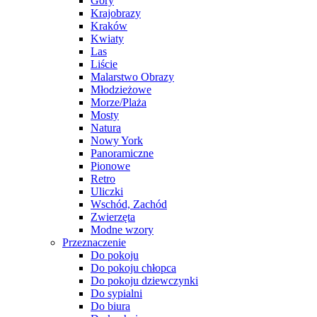
Góry
Krajobrazy
Kraków
Kwiaty
Las
Liście
Malarstwo Obrazy
Młodzieżowe
Morze/Plaża
Mosty
Natura
Nowy York
Panoramiczne
Pionowe
Retro
Uliczki
Wschód, Zachód
Zwierzęta
Modne wzory
Przeznaczenie
Do pokoju
Do pokoju chłopca
Do pokoju dziewczynki
Do sypialni
Do biura