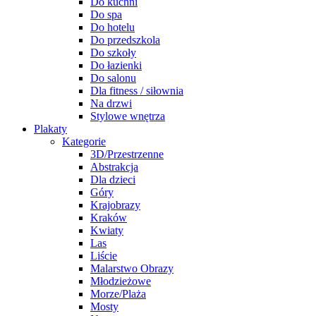
Do kuchni
Do spa
Do hotelu
Do przedszkola
Do szkoły
Do łazienki
Do salonu
Dla fitness / siłownia
Na drzwi
Stylowe wnętrza
Plakaty
Kategorie
3D/Przestrzenne
Abstrakcja
Dla dzieci
Góry
Krajobrazy
Kraków
Kwiaty
Las
Liście
Malarstwo Obrazy
Młodzieżowe
Morze/Plaża
Mosty