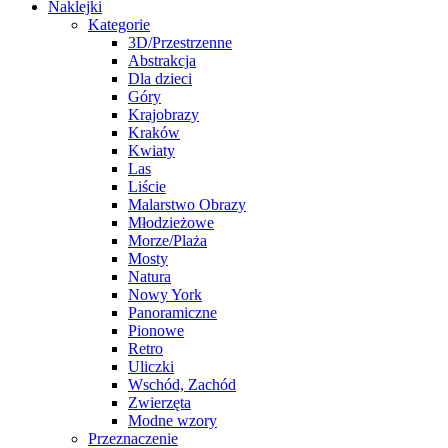
Naklejki
Kategorie
3D/Przestrzenne
Abstrakcja
Dla dzieci
Góry
Krajobrazy
Kraków
Kwiaty
Las
Liście
Malarstwo Obrazy
Młodzieżowe
Morze/Plaża
Mosty
Natura
Nowy York
Panoramiczne
Pionowe
Retro
Uliczki
Wschód, Zachód
Zwierzęta
Modne wzory
Przeznaczenie