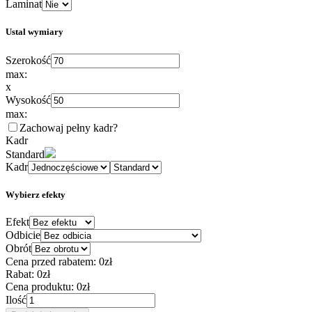
Laminat
Ustal wymiary
Szerokość
max:
x
Wysokość
max:
Zachowaj pełny kadr
?
Kadr
Standard
Kadr
Wybierz efekty
Efekt
Odbicie
Obrót
Cena przed rabatem:
0zł
Rabat:
0zł
Cena produktu:
0zł
Ilość