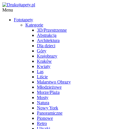
Menu
Fototapety
Kategorie
3D/Przestrzenne
Abstrakcja
Architektura
Dla dzieci
Góry
Krajobrazy
Kraków
Kwiaty
Las
Liście
Malarstwo Obrazy
Młodzieżowe
Morze/Plaża
Mosty
Natura
Nowy York
Panoramiczne
Pionowe
Retro
Uliczki