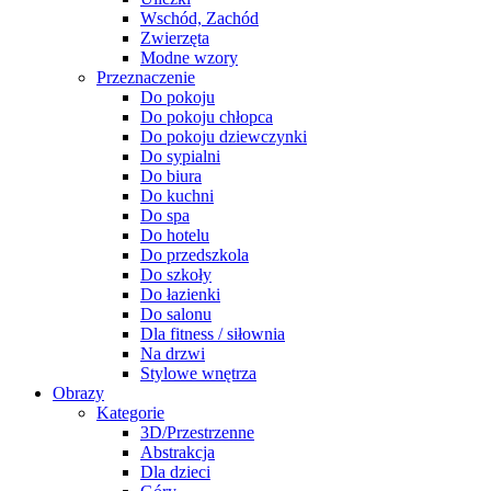
Wschód, Zachód
Zwierzęta
Modne wzory
Przeznaczenie
Do pokoju
Do pokoju chłopca
Do pokoju dziewczynki
Do sypialni
Do biura
Do kuchni
Do spa
Do hotelu
Do przedszkola
Do szkoły
Do łazienki
Do salonu
Dla fitness / siłownia
Na drzwi
Stylowe wnętrza
Obrazy
Kategorie
3D/Przestrzenne
Abstrakcja
Dla dzieci