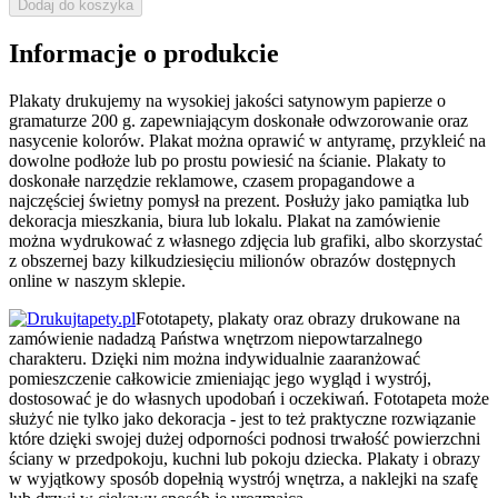
Dodaj do koszyka
Informacje o produkcie
Plakaty drukujemy na wysokiej jakości satynowym papierze o
gramaturze 200 g. zapewniającym doskonałe odwzorowanie oraz
nasycenie kolorów. Plakat można oprawić w antyramę, przykleić na
dowolne podłoże lub po prostu powiesić na ścianie. Plakaty to
doskonałe narzędzie reklamowe, czasem propagandowe a
najczęściej świetny pomysł na prezent. Posłuży jako pamiątka lub
dekoracja mieszkania, biura lub lokalu. Plakat na zamówienie
można wydrukować z własnego zdjęcia lub grafiki, albo skorzystać
z obszernej bazy kilkudziesięciu milionów obrazów dostępnych
online w naszym sklepie.
Fototapety, plakaty oraz obrazy drukowane na
zamówienie nadadzą Państwa wnętrzom niepowtarzalnego
charakteru. Dzięki nim można indywidualnie zaaranżować
pomieszczenie całkowicie zmieniając jego wygląd i wystrój,
dostosować je do własnych upodobań i oczekiwań. Fototapeta może
służyć nie tylko jako dekoracja - jest to też praktyczne rozwiązanie
które dzięki swojej dużej odporności podnosi trwałość powierzchni
ściany w przedpokoju, kuchni lub pokoju dziecka. Plakaty i obrazy
w wyjątkowy sposób dopełnią wystrój wnętrza, a naklejki na szafę