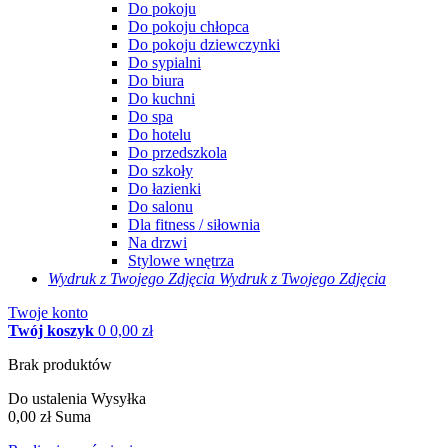
Do pokoju
Do pokoju chłopca
Do pokoju dziewczynki
Do sypialni
Do biura
Do kuchni
Do spa
Do hotelu
Do przedszkola
Do szkoły
Do łazienki
Do salonu
Dla fitness / siłownia
Na drzwi
Stylowe wnętrza
Wydruk z Twojego
Zdjęcia
Wydruk z Twojego Zdjęcia
Twoje konto
Twój koszyk
0
0,00 zł
Brak produktów
Do ustalenia
Wysyłka
0,00 zł
Suma