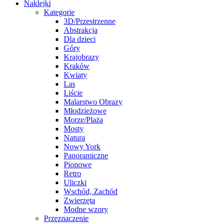
Naklejki
Kategorie
3D/Przestrzenne
Abstrakcja
Dla dzieci
Góry
Krajobrazy
Kraków
Kwiaty
Las
Liście
Malarstwo Obrazy
Młodzieżowe
Morze/Plaża
Mosty
Natura
Nowy York
Panoramiczne
Pionowe
Retro
Uliczki
Wschód, Zachód
Zwierzęta
Modne wzory
Przeznaczenie