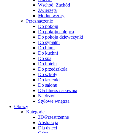
Wschód, Zachód
Zwierzęta
Modne wzory
Przeznaczenie
Do pokoju
Do pokoju chłopca
Do pokoju dziewczynki
Do sypialni
Do biura
Do kuchni
Do spa
Do hotelu
Do przedszkola
Do szkoły
Do łazienki
Do salonu
Dla fitness / siłownia
Na drzwi
Stylowe wnętrza
Obrazy
Kategorie
3D/Przestrzenne
Abstrakcja
Dla dzieci