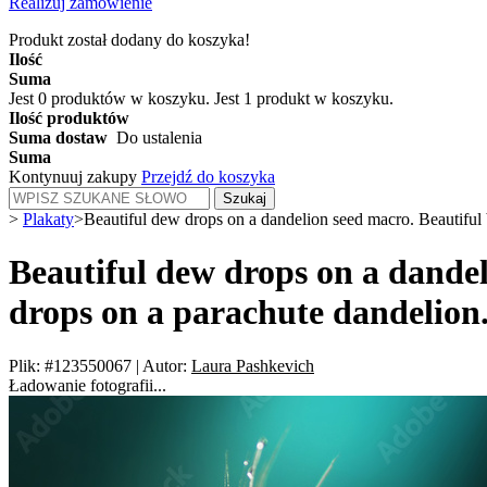
Realizuj zamówienie
Produkt został dodany do koszyka!
Ilość
Suma
Jest
0
produktów w koszyku.
Jest 1 produkt w koszyku.
Ilość produktów
Suma dostaw
Do ustalenia
Suma
Kontynuuj zakupy
Przejdź do koszyka
Szukaj
>
Plakaty
>
Beautiful dew drops on a dandelion seed macro. Beautiful 
Beautiful dew drops on a dande
drops on a parachute dandelion.
Plik: #123550067
|
Autor:
Laura Pashkevich
Ładowanie fotografii...