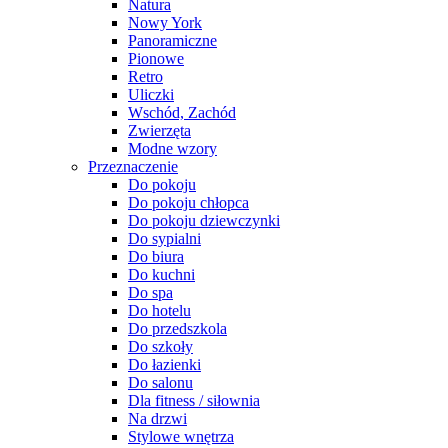
Natura
Nowy York
Panoramiczne
Pionowe
Retro
Uliczki
Wschód, Zachód
Zwierzęta
Modne wzory
Przeznaczenie
Do pokoju
Do pokoju chłopca
Do pokoju dziewczynki
Do sypialni
Do biura
Do kuchni
Do spa
Do hotelu
Do przedszkola
Do szkoły
Do łazienki
Do salonu
Dla fitness / siłownia
Na drzwi
Stylowe wnętrza