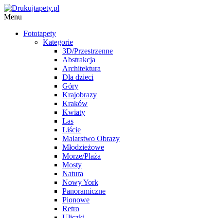
Menu
Fototapety
Kategorie
3D/Przestrzenne
Abstrakcja
Architektura
Dla dzieci
Góry
Krajobrazy
Kraków
Kwiaty
Las
Liście
Malarstwo Obrazy
Młodzieżowe
Morze/Plaża
Mosty
Natura
Nowy York
Panoramiczne
Pionowe
Retro
Uliczki