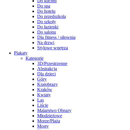
Do kuchni
Do spa
Do hotelu
Do przedszkola
Do szkoły
Do łazienki
Do salonu
Dla fitness / siłownia
Na drzwi
Stylowe wnętrza
Plakaty
Kategorie
3D/Przestrzenne
Abstrakcja
Dla dzieci
Góry
Krajobrazy
Kraków
Kwiaty
Las
Liście
Malarstwo Obrazy
Młodzieżowe
Morze/Plaża
Mosty