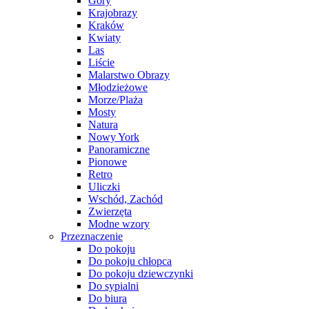
Góry
Krajobrazy
Kraków
Kwiaty
Las
Liście
Malarstwo Obrazy
Młodzieżowe
Morze/Plaża
Mosty
Natura
Nowy York
Panoramiczne
Pionowe
Retro
Uliczki
Wschód, Zachód
Zwierzęta
Modne wzory
Przeznaczenie
Do pokoju
Do pokoju chłopca
Do pokoju dziewczynki
Do sypialni
Do biura