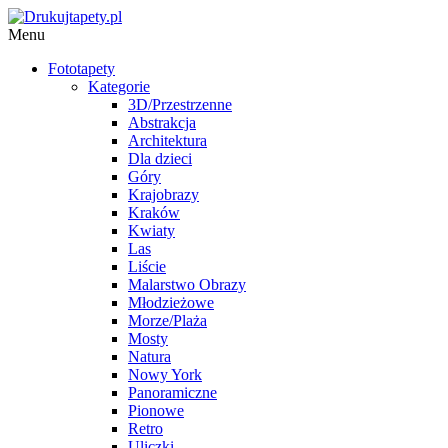
Menu
Fototapety
Kategorie
3D/Przestrzenne
Abstrakcja
Architektura
Dla dzieci
Góry
Krajobrazy
Kraków
Kwiaty
Las
Liście
Malarstwo Obrazy
Młodzieżowe
Morze/Plaża
Mosty
Natura
Nowy York
Panoramiczne
Pionowe
Retro
Uliczki