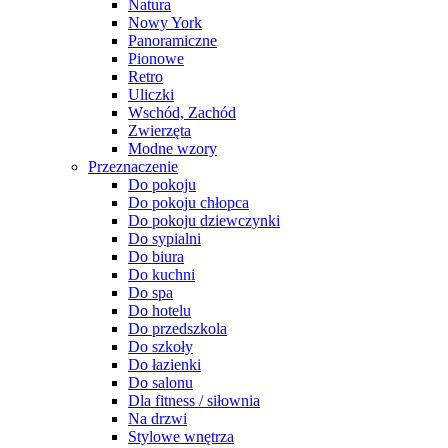
Natura
Nowy York
Panoramiczne
Pionowe
Retro
Uliczki
Wschód, Zachód
Zwierzęta
Modne wzory
Przeznaczenie
Do pokoju
Do pokoju chłopca
Do pokoju dziewczynki
Do sypialni
Do biura
Do kuchni
Do spa
Do hotelu
Do przedszkola
Do szkoły
Do łazienki
Do salonu
Dla fitness / siłownia
Na drzwi
Stylowe wnętrza