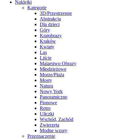
Naklejki
Kategorie
3D/Przestrzenne
Abstrakcja
Dla dzieci
Góry
Krajobrazy
Kraków
Kwiaty
Las
Liście
Malarstwo Obrazy
Młodzieżowe
Morze/Plaża
Mosty
Natura
Nowy York
Panoramiczne
Pionowe
Retro
Uliczki
Wschód, Zachód
Zwierzęta
Modne wzory
Przeznaczenie