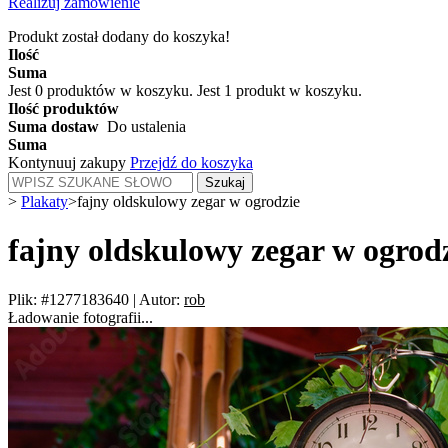
Realizuj zamówienie
Produkt został dodany do koszyka!
Ilość
Suma
Jest
0
produktów w koszyku.
Jest 1 produkt w koszyku.
Ilość produktów
Suma dostaw
Do ustalenia
Suma
Kontynuuj zakupy
Przejdź do koszyka
Szukaj
>
Plakaty
>
fajny oldskulowy zegar w ogrodzie
fajny oldskulowy zegar w ogrod
Plik: #1277183640
|
Autor:
rob
Ładowanie fotografii...