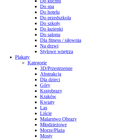
Do kuchni
Do spa
Do hotelu
Do przedszkola
Do szkoły
Do łazienki
Do salonu
Dla fitness / siłownia
Na drzwi
Stylowe wnętrza
Plakaty
Kategorie
3D/Przestrzenne
Abstrakcja
Dla dzieci
Góry
Krajobrazy
Kraków
Kwiaty
Las
Liście
Malarstwo Obrazy
Młodzieżowe
Morze/Plaża
Mosty