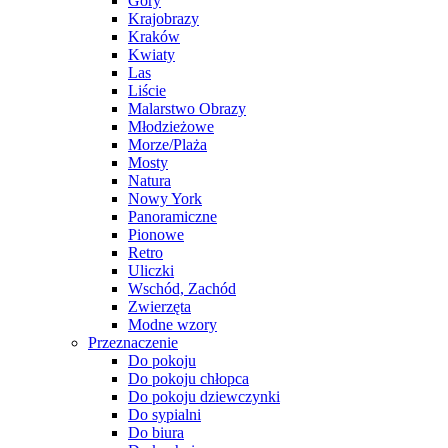
Góry
Krajobrazy
Kraków
Kwiaty
Las
Liście
Malarstwo Obrazy
Młodzieżowe
Morze/Plaża
Mosty
Natura
Nowy York
Panoramiczne
Pionowe
Retro
Uliczki
Wschód, Zachód
Zwierzęta
Modne wzory
Przeznaczenie
Do pokoju
Do pokoju chłopca
Do pokoju dziewczynki
Do sypialni
Do biura