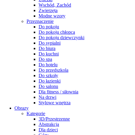
Wschód, Zachód
Zwierzęta
Modne wzory
Przeznaczenie
Do pokoju
Do pokoju chłopca
Do pokoju dziewczynki
Do sypialni
Do biura
Do kuchni
Do spa
Do hotelu
Do przedszkola
Do szkoły
Do łazienki
Do salonu
Dla fitness / siłownia
Na drzwi
Stylowe wnętrza
Obrazy
Kategorie
3D/Przestrzenne
Abstrakcja
Dla dzieci