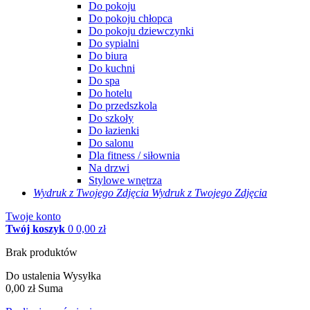
Do pokoju
Do pokoju chłopca
Do pokoju dziewczynki
Do sypialni
Do biura
Do kuchni
Do spa
Do hotelu
Do przedszkola
Do szkoły
Do łazienki
Do salonu
Dla fitness / siłownia
Na drzwi
Stylowe wnętrza
Wydruk z Twojego
Zdjęcia
Wydruk z Twojego Zdjęcia
Twoje konto
Twój koszyk
0
0,00 zł
Brak produktów
Do ustalenia
Wysyłka
0,00 zł
Suma