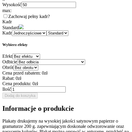
Wysokość
max:
Zachowaj pełny kadr
?
Kadr
Standard
Kadr
Wybierz efekty
Efekt
Odbicie
Obrót
Cena przed rabatem:
0zł
Rabat:
0zł
Cena produktu:
0zł
Ilość
Dodaj do koszyka
Informacje o produkcie
Plakaty drukujemy na wysokiej jakości satynowym papierze o
gramaturze 200 g. zapewniającym doskonałe odwzorowanie oraz
nasycenie kolorów. Plakat można oprawić w antyramę, przykleić na