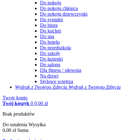
Do pokoju
Do pokoju chłopca
Do pokoju dziewczynki
Do sypialni
Do biura
Do kuchni
Do spa
Do hotelu
Do przedszkola
Do szkoły
Do łazienki
Do salonu
Dla fitness / siłownia
Na drzwi
Stylowe wnętrza
Wydruk z Twojego
Zdjęcia
Wydruk z Twojego Zdjęcia
Twoje konto
Twój koszyk
0
0,00 zł
Brak produktów
Do ustalenia
Wysyłka
0,00 zł
Suma