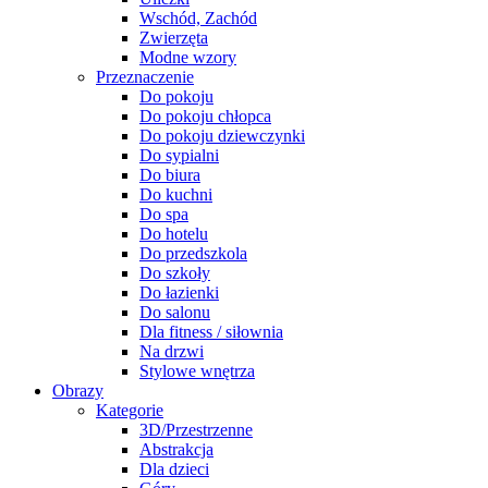
Wschód, Zachód
Zwierzęta
Modne wzory
Przeznaczenie
Do pokoju
Do pokoju chłopca
Do pokoju dziewczynki
Do sypialni
Do biura
Do kuchni
Do spa
Do hotelu
Do przedszkola
Do szkoły
Do łazienki
Do salonu
Dla fitness / siłownia
Na drzwi
Stylowe wnętrza
Obrazy
Kategorie
3D/Przestrzenne
Abstrakcja
Dla dzieci