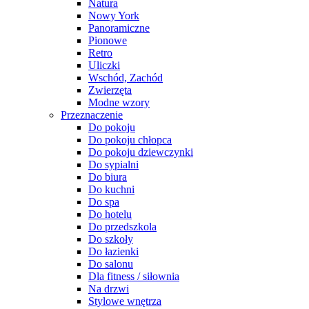
Natura
Nowy York
Panoramiczne
Pionowe
Retro
Uliczki
Wschód, Zachód
Zwierzęta
Modne wzory
Przeznaczenie
Do pokoju
Do pokoju chłopca
Do pokoju dziewczynki
Do sypialni
Do biura
Do kuchni
Do spa
Do hotelu
Do przedszkola
Do szkoły
Do łazienki
Do salonu
Dla fitness / siłownia
Na drzwi
Stylowe wnętrza