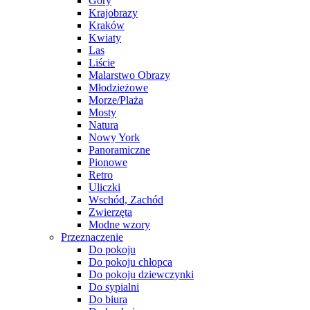
Góry
Krajobrazy
Kraków
Kwiaty
Las
Liście
Malarstwo Obrazy
Młodzieżowe
Morze/Plaża
Mosty
Natura
Nowy York
Panoramiczne
Pionowe
Retro
Uliczki
Wschód, Zachód
Zwierzęta
Modne wzory
Przeznaczenie
Do pokoju
Do pokoju chłopca
Do pokoju dziewczynki
Do sypialni
Do biura