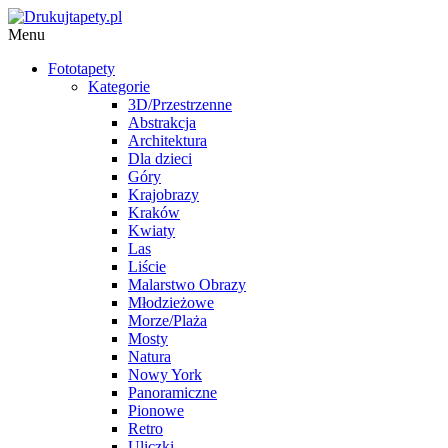
Menu
Fototapety
Kategorie
3D/Przestrzenne
Abstrakcja
Architektura
Dla dzieci
Góry
Krajobrazy
Kraków
Kwiaty
Las
Liście
Malarstwo Obrazy
Młodzieżowe
Morze/Plaża
Mosty
Natura
Nowy York
Panoramiczne
Pionowe
Retro
Uliczki