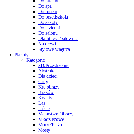
Do kuchni
Do spa
Do hotelu
Do przedszkola
Do szkoły
Do łazienki
Do salonu
Dla fitness / siłownia
Na drzwi
Stylowe wnętrza
Plakaty
Kategorie
3D/Przestrzenne
Abstrakcja
Dla dzieci
Góry
Krajobrazy
Kraków
Kwiaty
Las
Liście
Malarstwo Obrazy
Młodzieżowe
Morze/Plaża
Mosty