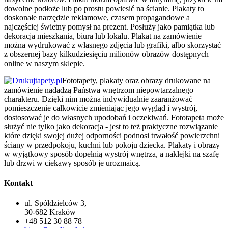
dowolne podłoże lub po prostu powiesić na ścianie. Plakaty to
doskonałe narzędzie reklamowe, czasem propagandowe a
najczęściej świetny pomysł na prezent. Posłuży jako pamiątka lub
dekoracja mieszkania, biura lub lokalu. Plakat na zamówienie
można wydrukować z własnego zdjęcia lub grafiki, albo skorzystać
z obszernej bazy kilkudziesięciu milionów obrazów dostępnych
online w naszym sklepie.
Fototapety, plakaty oraz obrazy drukowane na
zamówienie nadadzą Państwa wnętrzom niepowtarzalnego
charakteru. Dzięki nim można indywidualnie zaaranżować
pomieszczenie całkowicie zmieniając jego wygląd i wystrój,
dostosować je do własnych upodobań i oczekiwań. Fototapeta może
służyć nie tylko jako dekoracja - jest to też praktyczne rozwiązanie
które dzięki swojej dużej odporności podnosi trwałość powierzchni
ściany w przedpokoju, kuchni lub pokoju dziecka. Plakaty i obrazy
w wyjątkowy sposób dopełnią wystrój wnętrza, a naklejki na szafę
lub drzwi w ciekawy sposób je urozmaicą.
Kontakt
ul. Spółdzielców 3,
30-682 Kraków
+48 512 30 88 78