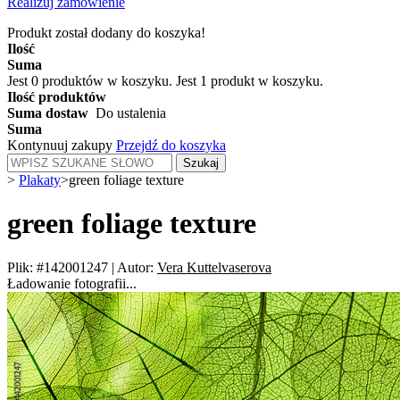
Realizuj zamówienie
Produkt został dodany do koszyka!
Ilość
Suma
Jest
0
produktów w koszyku.
Jest 1 produkt w koszyku.
Ilość produktów
Suma dostaw
Do ustalenia
Suma
Kontynuuj zakupy
Przejdź do koszyka
Szukaj
>
Plakaty
>
green foliage texture
green foliage texture
Plik: #142001247
|
Autor:
Vera Kuttelvaserova
Ładowanie fotografii...