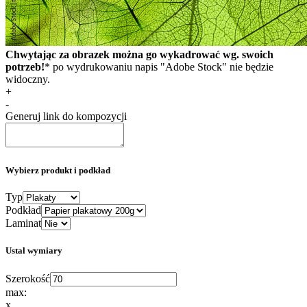
Chwytając za obrazek można go wykadrować wg. swoich
potrzeb!
* po wydrukowaniu napis "Adobe Stock" nie będzie
widoczny.
+
-
Generuj link do kompozycji
Wybierz produkt i podkład
Typ
Podkład
Laminat
Ustal wymiary
Szerokość
max:
x