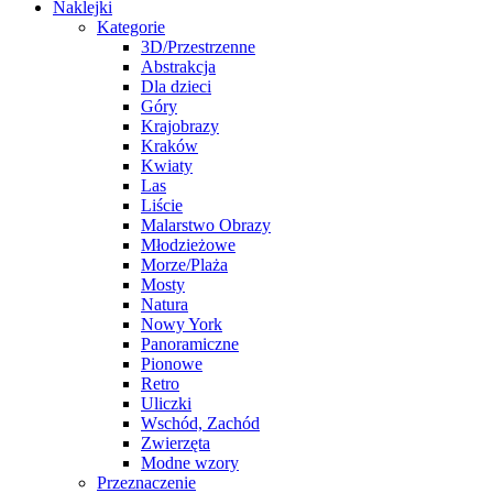
Naklejki
Kategorie
3D/Przestrzenne
Abstrakcja
Dla dzieci
Góry
Krajobrazy
Kraków
Kwiaty
Las
Liście
Malarstwo Obrazy
Młodzieżowe
Morze/Plaża
Mosty
Natura
Nowy York
Panoramiczne
Pionowe
Retro
Uliczki
Wschód, Zachód
Zwierzęta
Modne wzory
Przeznaczenie