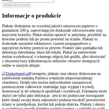
Dodaj do koszyka
Informacje o produkcie
Plakaty drukujemy na wysokiej jakości satynowym papierze o
gramaturze 200 g. zapewniającym doskonałe odwzorowanie oraz
nasycenie kolorów. Plakat można oprawić w antyramę, przykleić na
dowolne podłoże lub po prostu powiesić na ścianie. Plakaty to
doskonałe narzędzie reklamowe, czasem propagandowe a
najczęściej świetny pomysł na prezent. Posłuży jako pamiątka lub
dekoracja mieszkania, biura lub lokalu. Plakat na zamówienie
można wydrukować z własnego zdjęcia lub grafiki, albo skorzystać
z obszernej bazy kilkudziesięciu milionów obrazów dostępnych
online w naszym sklepie.
Fototapety, plakaty oraz obrazy drukowane na
zamówienie nadadzą Państwa wnętrzom niepowtarzalnego
charakteru. Dzięki nim można indywidualnie zaaranżować
pomieszczenie całkowicie zmieniając jego wygląd i wystrój,
dostosować je do własnych upodobań i oczekiwań. Fototapeta może
służyć nie tylko jako dekoracja - jest to też praktyczne rozwiązanie
które dzięki swojej dużej odporności podnosi trwałość powierzchni
ściany w przedpokoju, kuchni lub pokoju dziecka. Plakaty i obrazy
w wyjątkowy sposób dopełnią wystrój wnętrza, a naklejki na szafę