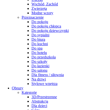
Wschód, Zachód
Zwierzęta
Modne wzory
Przeznaczenie
Do pokoju
Do pokoju chłopca
Do pokoju dziewczynki
Do sypialni
Do biura
Do kuchni
Do spa
Do hotelu
Do przedszkola
Do szkoły
Do łazienki
Do salonu
Dla fitness / siłownia
Na drzwi
Stylowe wnętrza
Obrazy
Kategorie
3D/Przestrzenne
Abstrakcja
Dla dzieci