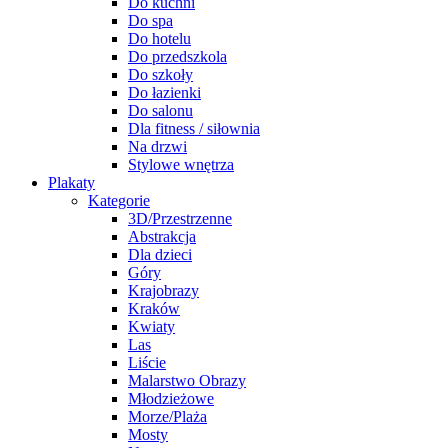
Do kuchni
Do spa
Do hotelu
Do przedszkola
Do szkoły
Do łazienki
Do salonu
Dla fitness / siłownia
Na drzwi
Stylowe wnętrza
Plakaty
Kategorie
3D/Przestrzenne
Abstrakcja
Dla dzieci
Góry
Krajobrazy
Kraków
Kwiaty
Las
Liście
Malarstwo Obrazy
Młodzieżowe
Morze/Plaża
Mosty