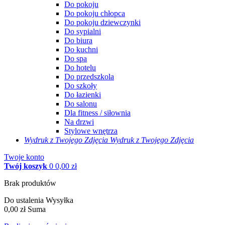
Do pokoju
Do pokoju chłopca
Do pokoju dziewczynki
Do sypialni
Do biura
Do kuchni
Do spa
Do hotelu
Do przedszkola
Do szkoły
Do łazienki
Do salonu
Dla fitness / siłownia
Na drzwi
Stylowe wnętrza
Wydruk z Twojego
Zdjęcia
Wydruk z Twojego Zdjęcia
Twoje konto
Twój koszyk
0
0,00 zł
Brak produktów
Do ustalenia
Wysyłka
0,00 zł
Suma