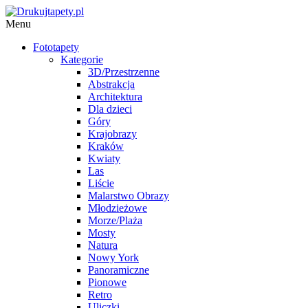
Menu
Fototapety
Kategorie
3D/Przestrzenne
Abstrakcja
Architektura
Dla dzieci
Góry
Krajobrazy
Kraków
Kwiaty
Las
Liście
Malarstwo Obrazy
Młodzieżowe
Morze/Plaża
Mosty
Natura
Nowy York
Panoramiczne
Pionowe
Retro
Uliczki