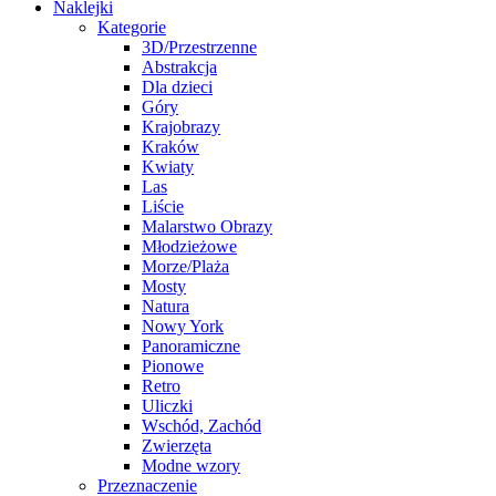
Naklejki
Kategorie
3D/Przestrzenne
Abstrakcja
Dla dzieci
Góry
Krajobrazy
Kraków
Kwiaty
Las
Liście
Malarstwo Obrazy
Młodzieżowe
Morze/Plaża
Mosty
Natura
Nowy York
Panoramiczne
Pionowe
Retro
Uliczki
Wschód, Zachód
Zwierzęta
Modne wzory
Przeznaczenie