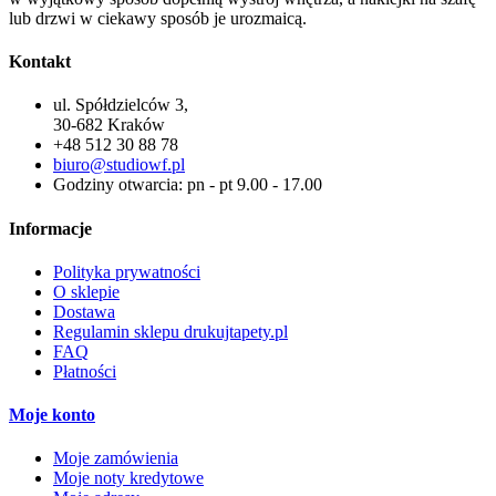
lub drzwi w ciekawy sposób je urozmaicą.
Kontakt
ul. Spółdzielców 3,
30-682 Kraków
+48 512 30 88 78
biuro@studiowf.pl
Godziny otwarcia: pn - pt 9.00 - 17.00
Informacje
Polityka prywatności
O sklepie
Dostawa
Regulamin sklepu drukujtapety.pl
FAQ
Płatności
Moje konto
Moje zamówienia
Moje noty kredytowe