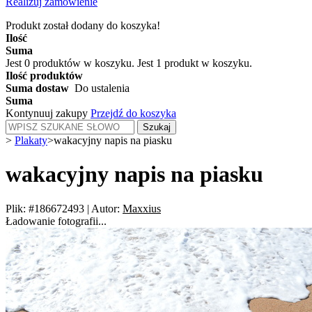
Realizuj zamówienie
Produkt został dodany do koszyka!
Ilość
Suma
Jest
0
produktów w koszyku.
Jest 1 produkt w koszyku.
Ilość produktów
Suma dostaw
Do ustalenia
Suma
Kontynuuj zakupy
Przejdź do koszyka
Szukaj
>
Plakaty
>
wakacyjny napis na piasku
wakacyjny napis na piasku
Plik: #186672493
|
Autor:
Maxxius
Ładowanie fotografii...