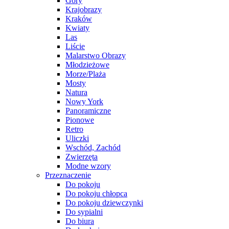
Góry
Krajobrazy
Kraków
Kwiaty
Las
Liście
Malarstwo Obrazy
Młodzieżowe
Morze/Plaża
Mosty
Natura
Nowy York
Panoramiczne
Pionowe
Retro
Uliczki
Wschód, Zachód
Zwierzęta
Modne wzory
Przeznaczenie
Do pokoju
Do pokoju chłopca
Do pokoju dziewczynki
Do sypialni
Do biura