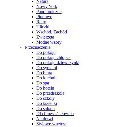
Natura
Nowy York
Panoramiczne
Pionowe
Retro
Uliczki
Wschód, Zachód
Zwierzęta
Modne wzory
Przeznaczenie
Do pokoju
Do pokoju chłopca
Do pokoju dziewczynki
Do sypialni
Do biura
Do kuchni
Do spa
Do hotelu
Do przedszkola
Do szkoły
Do łazienki
Do salonu
Dla fitness / siłownia
Na drzwi
Stylowe wnętrza