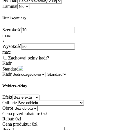
Podkład
Laminat
Ustal wymiary
Szerokość
max:
x
Wysokość
max:
Zachowaj pełny kadr
?
Kadr
Standard
Kadr
Wybierz efekty
Efekt
Odbicie
Obrót
Cena przed rabatem:
0zł
Rabat:
0zł
Cena produktu:
0zł
Ilość