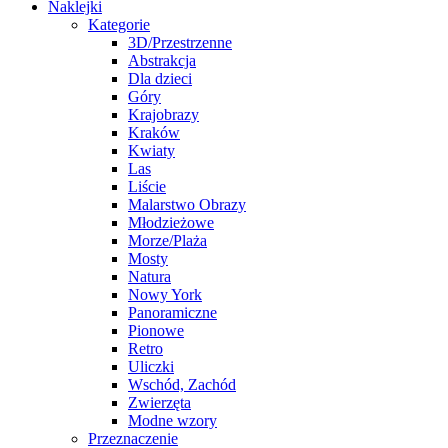
Naklejki
Kategorie
3D/Przestrzenne
Abstrakcja
Dla dzieci
Góry
Krajobrazy
Kraków
Kwiaty
Las
Liście
Malarstwo Obrazy
Młodzieżowe
Morze/Plaża
Mosty
Natura
Nowy York
Panoramiczne
Pionowe
Retro
Uliczki
Wschód, Zachód
Zwierzęta
Modne wzory
Przeznaczenie