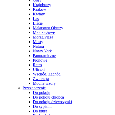
Góry
Krajobrazy
Kraków
Kwiaty
Las
Liście
Malarstwo Obrazy
Młodzieżowe
Morze/Plaża
Mosty
Natura
Nowy York
Panoramiczne
Pionowe
Retro
Uliczki
Wschód, Zachód
Zwierzęta
Modne wzory
Przeznaczenie
Do pokoju
Do pokoju chłopca
Do pokoju dziewczynki
Do sypialni
Do biura