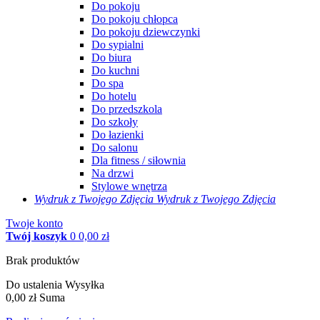
Do pokoju
Do pokoju chłopca
Do pokoju dziewczynki
Do sypialni
Do biura
Do kuchni
Do spa
Do hotelu
Do przedszkola
Do szkoły
Do łazienki
Do salonu
Dla fitness / siłownia
Na drzwi
Stylowe wnętrza
Wydruk z Twojego
Zdjęcia
Wydruk z Twojego Zdjęcia
Twoje konto
Twój koszyk
0
0,00 zł
Brak produktów
Do ustalenia
Wysyłka
0,00 zł
Suma