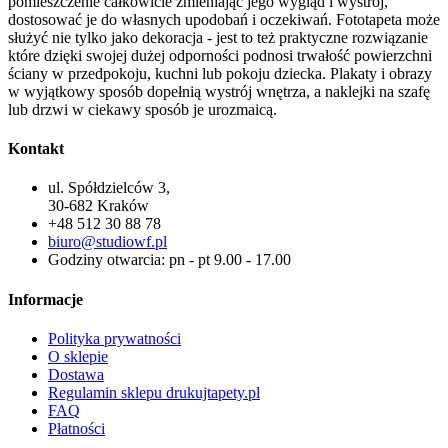
pomieszczenie całkowicie zmieniając jego wygląd i wystrój,
dostosować je do własnych upodobań i oczekiwań. Fototapeta może
służyć nie tylko jako dekoracja - jest to też praktyczne rozwiązanie
które dzięki swojej dużej odporności podnosi trwałość powierzchni
ściany w przedpokoju, kuchni lub pokoju dziecka. Plakaty i obrazy
w wyjątkowy sposób dopełnią wystrój wnętrza, a naklejki na szafę
lub drzwi w ciekawy sposób je urozmaicą.
Kontakt
ul. Spółdzielców 3,
30-682 Kraków
+48 512 30 88 78
biuro@studiowf.pl
Godziny otwarcia: pn - pt 9.00 - 17.00
Informacje
Polityka prywatności
O sklepie
Dostawa
Regulamin sklepu drukujtapety.pl
FAQ
Płatności