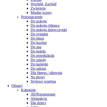
Wschód, Zachód
Zwierzęta
Modne wzory
Przeznaczenie
Do pokoju
Do pokoju chłopca
Do pokoju dziewczynki
Do sypialni
Do biura
Do kuchni
Do spa
Do hotelu
Do przedszkola
Do szkoły
Do łazienki
Do salonu
Dla fitness / siłownia
Na drzwi
Stylowe wnętrza
Obrazy
Kategorie
3D/Przestrzenne
Abstrakcja
Dla dzieci