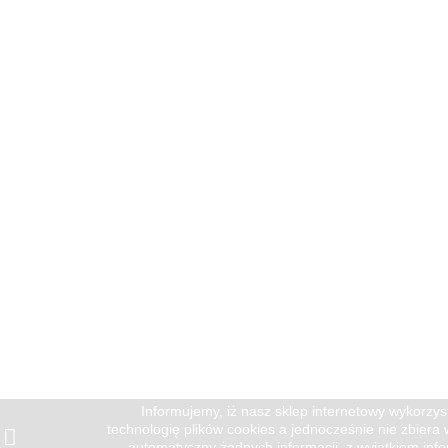
Informujemy, iż nasz sklep internetowy wykorzys
technologię plików cookies a jednocześnie nie zbiera
automatyczny żadnych informacji, z wyjątkiem info