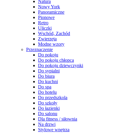
Natura
Nowy York
Panoramiczne
Pionowe
Retro
Uliczki
Wschód, Zachód
Zwierzęta
Modne wzory
Przeznaczenie
Do pokoju
Do pokoju chłopca
Do pokoju dziewczynki
Do sypialni
Do biura
Do kuchni
Do spa
Do hotelu
Do przedszkola
Do szkoły
Do łazienki
Do salonu
Dla fitness / siłownia
Na drzwi
Stylowe wnętrza