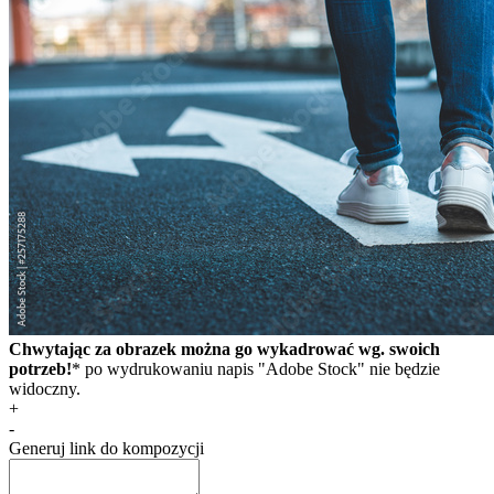
Chwytając za obrazek można go wykadrować wg. swoich
potrzeb!
* po wydrukowaniu napis "Adobe Stock" nie będzie
widoczny.
+
-
Generuj link do kompozycji