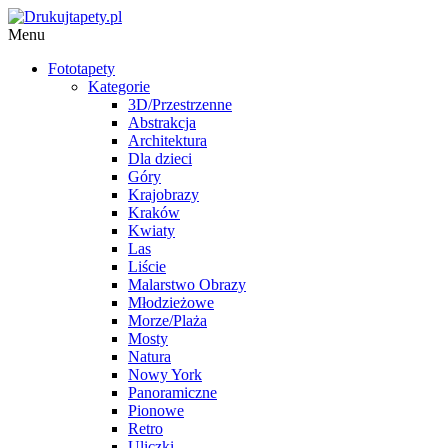
Menu
Fototapety
Kategorie
3D/Przestrzenne
Abstrakcja
Architektura
Dla dzieci
Góry
Krajobrazy
Kraków
Kwiaty
Las
Liście
Malarstwo Obrazy
Młodzieżowe
Morze/Plaża
Mosty
Natura
Nowy York
Panoramiczne
Pionowe
Retro
Uliczki