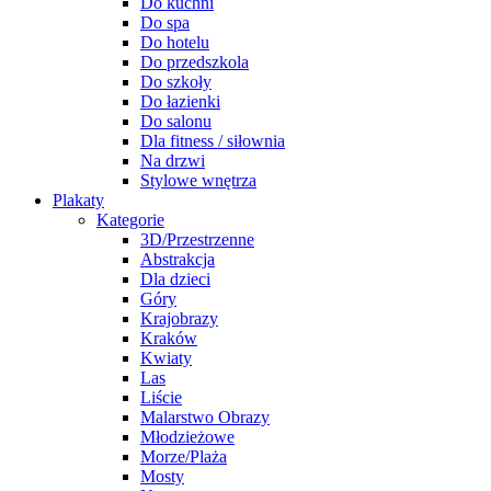
Do kuchni
Do spa
Do hotelu
Do przedszkola
Do szkoły
Do łazienki
Do salonu
Dla fitness / siłownia
Na drzwi
Stylowe wnętrza
Plakaty
Kategorie
3D/Przestrzenne
Abstrakcja
Dla dzieci
Góry
Krajobrazy
Kraków
Kwiaty
Las
Liście
Malarstwo Obrazy
Młodzieżowe
Morze/Plaża
Mosty