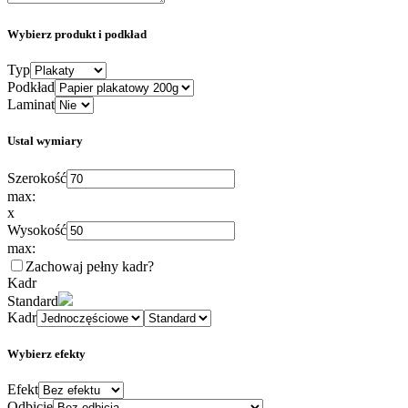
Wybierz produkt i podkład
Typ
Podkład
Laminat
Ustal wymiary
Szerokość
max:
x
Wysokość
max:
Zachowaj pełny kadr
?
Kadr
Standard
Kadr
Wybierz efekty
Efekt
Odbicie