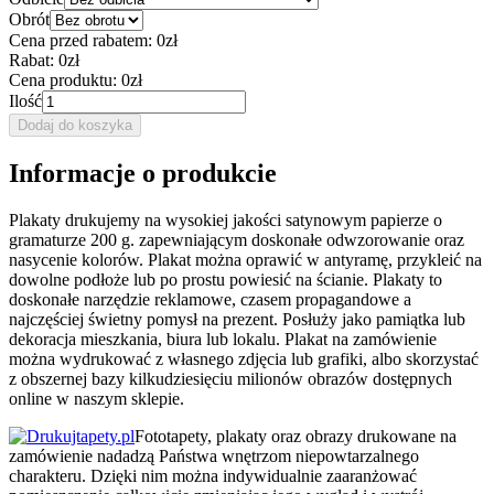
Obrót
Cena przed rabatem:
0zł
Rabat:
0zł
Cena produktu:
0zł
Ilość
Dodaj do koszyka
Informacje o produkcie
Plakaty drukujemy na wysokiej jakości satynowym papierze o
gramaturze 200 g. zapewniającym doskonałe odwzorowanie oraz
nasycenie kolorów. Plakat można oprawić w antyramę, przykleić na
dowolne podłoże lub po prostu powiesić na ścianie. Plakaty to
doskonałe narzędzie reklamowe, czasem propagandowe a
najczęściej świetny pomysł na prezent. Posłuży jako pamiątka lub
dekoracja mieszkania, biura lub lokalu. Plakat na zamówienie
można wydrukować z własnego zdjęcia lub grafiki, albo skorzystać
z obszernej bazy kilkudziesięciu milionów obrazów dostępnych
online w naszym sklepie.
Fototapety, plakaty oraz obrazy drukowane na
zamówienie nadadzą Państwa wnętrzom niepowtarzalnego
charakteru. Dzięki nim można indywidualnie zaaranżować