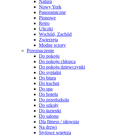
Natura
Nowy York
Panoramiczne
Pionowe
Retro
Uliczki
Wschód, Zachód
Zwierzęta
Modne wzory
Przeznaczenie
Do pokoju
Do pokoju chłopca
Do pokoju dziewczynki
Do sypialni
Do biura
Do kuchni
Do spa
Do hotelu
Do przedszkola
Do szkoły
Do łazienki
Do salonu
Dla fitness / siłownia
Na drzwi
Stylowe wnętrza