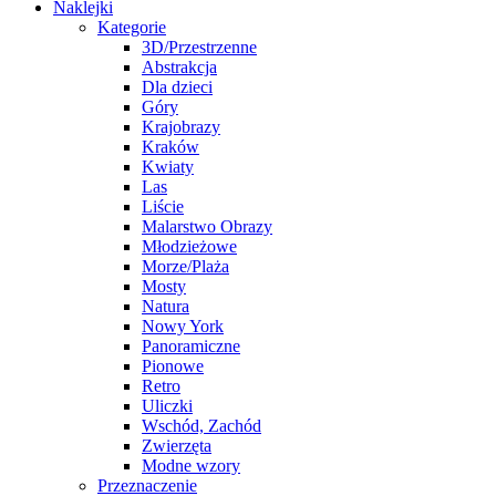
Naklejki
Kategorie
3D/Przestrzenne
Abstrakcja
Dla dzieci
Góry
Krajobrazy
Kraków
Kwiaty
Las
Liście
Malarstwo Obrazy
Młodzieżowe
Morze/Plaża
Mosty
Natura
Nowy York
Panoramiczne
Pionowe
Retro
Uliczki
Wschód, Zachód
Zwierzęta
Modne wzory
Przeznaczenie