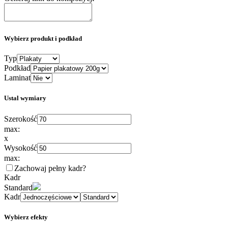
Wybierz produkt i podkład
Typ
Podkład
Laminat
Ustal wymiary
Szerokość
max:
x
Wysokość
max:
Zachowaj pełny kadr
?
Kadr
Standard
Kadr
Wybierz efekty