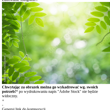
Chwytając za obrazek można go wykadrować wg. swoich
potrzeb!
* po wydrukowaniu napis "Adobe Stock" nie będzie
widoczny.
+
-
Generuj link do kompozycji