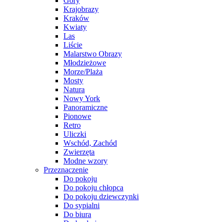
Góry
Krajobrazy
Kraków
Kwiaty
Las
Liście
Malarstwo Obrazy
Młodzieżowe
Morze/Plaża
Mosty
Natura
Nowy York
Panoramiczne
Pionowe
Retro
Uliczki
Wschód, Zachód
Zwierzęta
Modne wzory
Przeznaczenie
Do pokoju
Do pokoju chłopca
Do pokoju dziewczynki
Do sypialni
Do biura