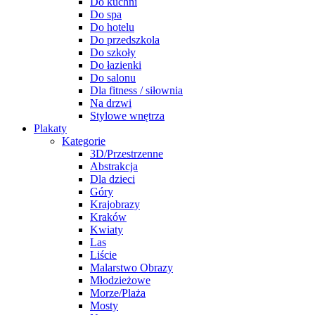
Do kuchni
Do spa
Do hotelu
Do przedszkola
Do szkoły
Do łazienki
Do salonu
Dla fitness / siłownia
Na drzwi
Stylowe wnętrza
Plakaty
Kategorie
3D/Przestrzenne
Abstrakcja
Dla dzieci
Góry
Krajobrazy
Kraków
Kwiaty
Las
Liście
Malarstwo Obrazy
Młodzieżowe
Morze/Plaża
Mosty