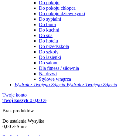
Do pokoju
Do pokoju chłopca
Do pokoju dziewczynki
Do sypialni
Do biura
Do kuchni
Do spa
Do hotelu
Do przedszkola
Do szkoły
Do łazienki
Do salonu
Dla fitness / siłownia
Na drzwi
Stylowe wnętrza
Wydruk z Twojego
Zdjęcia
Wydruk z Twojego Zdjęcia
Twoje konto
Twój koszyk
0
0,00 zł
Brak produktów
Do ustalenia
Wysyłka
0,00 zł
Suma