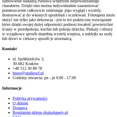
zamówienie nadadzą Państwa wnętrzom niepowtarzalnego
charakteru. Dzięki nim można indywidualnie zaaranżować
pomieszczenie całkowicie zmieniając jego wygląd i wystrój,
dostosować je do własnych upodobań i oczekiwań. Fototapeta może
służyć nie tylko jako dekoracja - jest to też praktyczne rozwiązanie
które dzięki swojej dużej odporności podnosi trwałość powierzchni
ściany w przedpokoju, kuchni lub pokoju dziecka. Plakaty i obrazy
w wyjątkowy sposób dopełnią wystrój wnętrza, a naklejki na szafę
lub drzwi w ciekawy sposób je urozmaicą.
Kontakt
ul. Spółdzielców 3,
30-682 Kraków
+48 512 30 88 78
biuro@studiowf.pl
Godziny otwarcia: pn - pt 9.00 - 17.00
Informacje
Polityka prywatności
O sklepie
Dostawa
Regulamin sklepu drukujtapety.pl