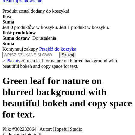
Realizuj zamówienie
Produkt został dodany do koszyka!
Ilość
Suma
Jest
0
produktów w koszyku.
Jest 1 produkt w koszyku.
Ilość produktów
Suma dostaw
Do ustalenia
Suma
Kontynuuj zakupy
Przejdź do koszyka
Szukaj
>
Plakaty
>
Green leaf for nature on blurred background with
beautiful bokeh and copy space for text.
Green leaf for nature on
blurred background with
beautiful bokeh and copy space
for text.
Plik: #302232064
|
Autor:
Hopeful Studio
Ładowanie fotografii...