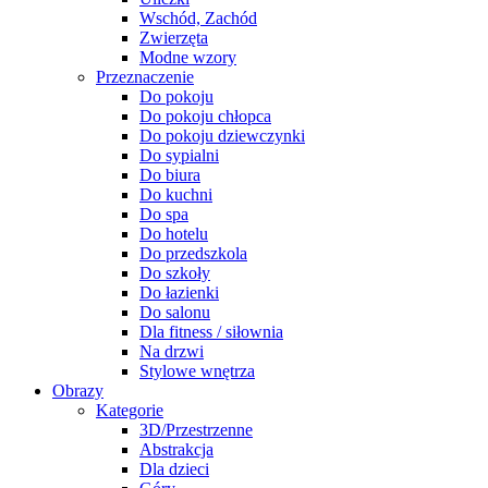
Wschód, Zachód
Zwierzęta
Modne wzory
Przeznaczenie
Do pokoju
Do pokoju chłopca
Do pokoju dziewczynki
Do sypialni
Do biura
Do kuchni
Do spa
Do hotelu
Do przedszkola
Do szkoły
Do łazienki
Do salonu
Dla fitness / siłownia
Na drzwi
Stylowe wnętrza
Obrazy
Kategorie
3D/Przestrzenne
Abstrakcja
Dla dzieci