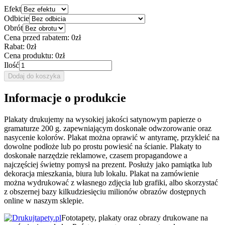
Efekt
Odbicie
Obrót
Cena przed rabatem:
0zł
Rabat:
0zł
Cena produktu:
0zł
Ilość
Dodaj do koszyka
Informacje o produkcie
Plakaty drukujemy na wysokiej jakości satynowym papierze o
gramaturze 200 g. zapewniającym doskonałe odwzorowanie oraz
nasycenie kolorów. Plakat można oprawić w antyramę, przykleić na
dowolne podłoże lub po prostu powiesić na ścianie. Plakaty to
doskonałe narzędzie reklamowe, czasem propagandowe a
najczęściej świetny pomysł na prezent. Posłuży jako pamiątka lub
dekoracja mieszkania, biura lub lokalu. Plakat na zamówienie
można wydrukować z własnego zdjęcia lub grafiki, albo skorzystać
z obszernej bazy kilkudziesięciu milionów obrazów dostępnych
online w naszym sklepie.
Fototapety, plakaty oraz obrazy drukowane na