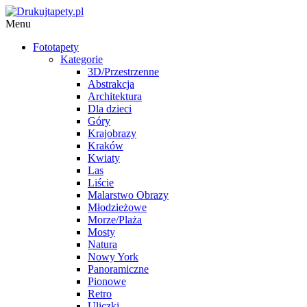
Menu
Fototapety
Kategorie
3D/Przestrzenne
Abstrakcja
Architektura
Dla dzieci
Góry
Krajobrazy
Kraków
Kwiaty
Las
Liście
Malarstwo Obrazy
Młodzieżowe
Morze/Plaża
Mosty
Natura
Nowy York
Panoramiczne
Pionowe
Retro
Uliczki