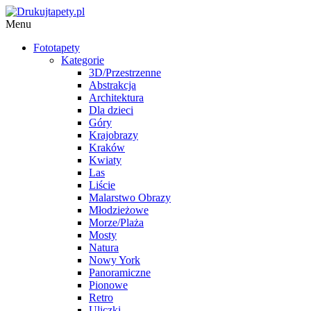
Menu
Fototapety
Kategorie
3D/Przestrzenne
Abstrakcja
Architektura
Dla dzieci
Góry
Krajobrazy
Kraków
Kwiaty
Las
Liście
Malarstwo Obrazy
Młodzieżowe
Morze/Plaża
Mosty
Natura
Nowy York
Panoramiczne
Pionowe
Retro
Uliczki