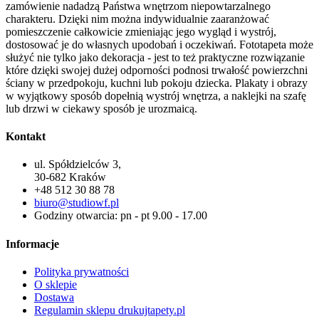
zamówienie nadadzą Państwa wnętrzom niepowtarzalnego
charakteru. Dzięki nim można indywidualnie zaaranżować
pomieszczenie całkowicie zmieniając jego wygląd i wystrój,
dostosować je do własnych upodobań i oczekiwań. Fototapeta może
służyć nie tylko jako dekoracja - jest to też praktyczne rozwiązanie
które dzięki swojej dużej odporności podnosi trwałość powierzchni
ściany w przedpokoju, kuchni lub pokoju dziecka. Plakaty i obrazy
w wyjątkowy sposób dopełnią wystrój wnętrza, a naklejki na szafę
lub drzwi w ciekawy sposób je urozmaicą.
Kontakt
ul. Spółdzielców 3,
30-682 Kraków
+48 512 30 88 78
biuro@studiowf.pl
Godziny otwarcia: pn - pt 9.00 - 17.00
Informacje
Polityka prywatności
O sklepie
Dostawa
Regulamin sklepu drukujtapety.pl