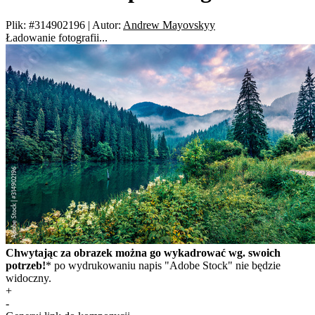
Plik: #314902196
|
Autor:
Andrew Mayovskyy
Ładowanie fotografii...
Chwytając za obrazek można go wykadrować wg. swoich
potrzeb!
* po wydrukowaniu napis "Adobe Stock" nie będzie
widoczny.
+
-