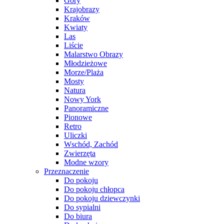
Góry
Krajobrazy
Kraków
Kwiaty
Las
Liście
Malarstwo Obrazy
Młodzieżowe
Morze/Plaża
Mosty
Natura
Nowy York
Panoramiczne
Pionowe
Retro
Uliczki
Wschód, Zachód
Zwierzęta
Modne wzory
Przeznaczenie
Do pokoju
Do pokoju chłopca
Do pokoju dziewczynki
Do sypialni
Do biura