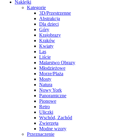
Naklejki
Kategorie
3D/Przestrzenne
Abstrakcja
Dla dzieci
Góry
Krajobrazy
Kraków
Kwiaty
Las
Liście
Malarstwo Obrazy
Młodzieżowe
Morze/Plaża
Mosty
Natura
Nowy York
Panoramiczne
Pionowe
Retro
Uliczki
Wschód, Zachód
Zwierzęta
Modne wzory
Przeznaczenie