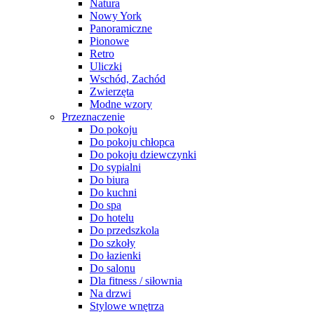
Natura
Nowy York
Panoramiczne
Pionowe
Retro
Uliczki
Wschód, Zachód
Zwierzęta
Modne wzory
Przeznaczenie
Do pokoju
Do pokoju chłopca
Do pokoju dziewczynki
Do sypialni
Do biura
Do kuchni
Do spa
Do hotelu
Do przedszkola
Do szkoły
Do łazienki
Do salonu
Dla fitness / siłownia
Na drzwi
Stylowe wnętrza