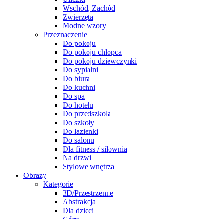
Wschód, Zachód
Zwierzęta
Modne wzory
Przeznaczenie
Do pokoju
Do pokoju chłopca
Do pokoju dziewczynki
Do sypialni
Do biura
Do kuchni
Do spa
Do hotelu
Do przedszkola
Do szkoły
Do łazienki
Do salonu
Dla fitness / siłownia
Na drzwi
Stylowe wnętrza
Obrazy
Kategorie
3D/Przestrzenne
Abstrakcja
Dla dzieci