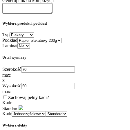
Generuj link do kompozycji
Wybierz produkt i podkład
Typ
Podkład
Laminat
Ustal wymiary
Szerokość
max:
x
Wysokość
max:
Zachowaj pełny kadr
?
Kadr
Standard
Kadr
Wybierz efekty