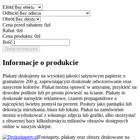
Efekt
Odbicie
Obrót
Cena przed rabatem:
0zł
Rabat:
0zł
Cena produktu:
0zł
Ilość
Dodaj do koszyka
Informacje o produkcie
Plakaty drukujemy na wysokiej jakości satynowym papierze o
gramaturze 200 g. zapewniającym doskonałe odwzorowanie oraz
nasycenie kolorów. Plakat można oprawić w antyramę, przykleić na
dowolne podłoże lub po prostu powiesić na ścianie. Plakaty to
doskonałe narzędzie reklamowe, czasem propagandowe a
najczęściej świetny pomysł na prezent. Posłuży jako pamiątka lub
dekoracja mieszkania, biura lub lokalu. Plakat na zamówienie
można wydrukować z własnego zdjęcia lub grafiki, albo skorzystać
z obszernej bazy kilkudziesięciu milionów obrazów dostępnych
online w naszym sklepie.
Fototapety, plakaty oraz obrazy drukowane na