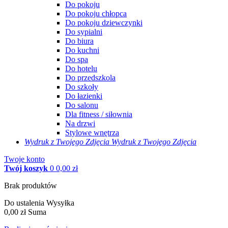
Do pokoju
Do pokoju chłopca
Do pokoju dziewczynki
Do sypialni
Do biura
Do kuchni
Do spa
Do hotelu
Do przedszkola
Do szkoły
Do łazienki
Do salonu
Dla fitness / siłownia
Na drzwi
Stylowe wnętrza
Wydruk z Twojego
Zdjęcia
Wydruk z Twojego Zdjęcia
Twoje konto
Twój koszyk
0
0,00 zł
Brak produktów
Do ustalenia
Wysyłka
0,00 zł
Suma