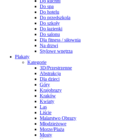
Do kuchni
Do spa
Do hotelu
Do przedszkola
Do szkoły
Do łazienki
Do salonu
Dla fitness / siłownia
Na drzwi
Stylowe wnętrza
Plakaty
Kategorie
3D/Przestrzenne
Abstrakcja
Dla dzieci
Góry
Krajobrazy
Kraków
Kwiaty
Las
Liście
Malarstwo Obrazy
Młodzieżowe
Morze/Plaża
Mosty