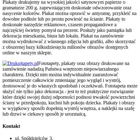
Plakaty drukujemy na wysokiej jakości satynowym papierze o
gramaturze 200 g. zapewniającym doskonałe odwzorowanie oraz
nasycenie kolorów. Plakat można oprawić w antyramę, przykleić na
dowolne podłoże lub po prostu powiesić na ścianie. Plakaty to
doskonałe narzędzie reklamowe, czasem propagandowe a
najczęściej świetny pomysł na prezent. Posłuży jako pamiątka lub
dekoracja mieszkania, biura lub lokalu. Plakat na zamówienie
można wydrukować z własnego zdjęcia lub grafiki, albo skorzystać
z obszernej bazy kilkudziesięciu milionów obrazów dostępnych
online w naszym sklepie.
Fototapety, plakaty oraz obrazy drukowane na
zamówienie nadadzą Państwa wnętrzom niepowtarzalnego
charakteru. Dzięki nim można indywidualnie zaaranżować
pomieszczenie całkowicie zmieniając jego wygląd i wystrój,
dostosować je do własnych upodobań i oczekiwań. Fototapeta może
służyć nie tylko jako dekoracja - jest to też praktyczne rozwiązanie
które dzięki swojej dużej odporności podnosi trwałość powierzchni
ściany w przedpokoju, kuchni lub pokoju dziecka. Plakaty i obrazy
w wyjątkowy sposób dopełnią wystrój wnętrza, a naklejki na szafę
lub drzwi w ciekawy sposób je urozmaicą.
Kontakt
ul. Spółdzielców 3,