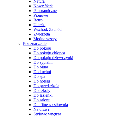
Natura
Nowy York
Panoramiczne
Pionowe
Retro
Uliczki
Wschód, Zachód
Zwierzęta
Modne wzory
Przeznaczenie
Do pokoju
Do pokoju chłopca
Do pokoju dziewczynki
Do sypialni
Do biura
Do kuchni
Do spa
Do hotelu
Do przedszkola
Do szkoły
Do łazienki
Do salonu
Dla fitness / siłownia
Na drzwi
Stylowe wnętrza