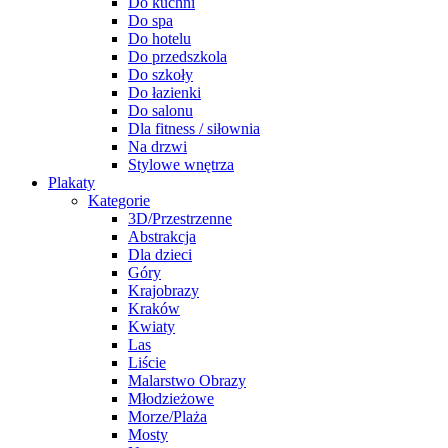
Do kuchni
Do spa
Do hotelu
Do przedszkola
Do szkoły
Do łazienki
Do salonu
Dla fitness / siłownia
Na drzwi
Stylowe wnętrza
Plakaty
Kategorie
3D/Przestrzenne
Abstrakcja
Dla dzieci
Góry
Krajobrazy
Kraków
Kwiaty
Las
Liście
Malarstwo Obrazy
Młodzieżowe
Morze/Plaża
Mosty