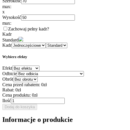
Szerokość
max:
x
Wysokość
max:
Zachowaj pełny kadr
?
Kadr
Standard
Kadr
Wybierz efekty
Efekt
Odbicie
Obrót
Cena przed rabatem:
0zł
Rabat:
0zł
Cena produktu:
0zł
Ilość
Dodaj do koszyka
Informacje o produkcie