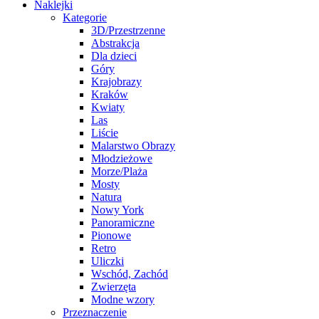
Naklejki
Kategorie
3D/Przestrzenne
Abstrakcja
Dla dzieci
Góry
Krajobrazy
Kraków
Kwiaty
Las
Liście
Malarstwo Obrazy
Młodzieżowe
Morze/Plaża
Mosty
Natura
Nowy York
Panoramiczne
Pionowe
Retro
Uliczki
Wschód, Zachód
Zwierzęta
Modne wzory
Przeznaczenie