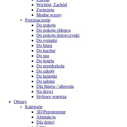
Wschód, Zachód
Zwierzęta
Modne wzory
Przeznaczenie
Do pokoju
Do pokoju chłopca
Do pokoju dziewczynki
Do sypialni
Do biura
Do kuchni
Do spa
Do hotelu
Do przedszkola
Do szkoły
Do łazienki
Do salonu
Dla fitness / siłownia
Na drzwi
Stylowe wnętrza
Obrazy
Kategorie
3D/Przestrzenne
Abstrakcja
Dla dzieci