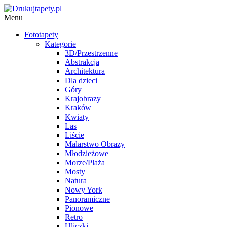
Menu
Fototapety
Kategorie
3D/Przestrzenne
Abstrakcja
Architektura
Dla dzieci
Góry
Krajobrazy
Kraków
Kwiaty
Las
Liście
Malarstwo Obrazy
Młodzieżowe
Morze/Plaża
Mosty
Natura
Nowy York
Panoramiczne
Pionowe
Retro
Uliczki