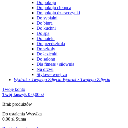
Do pokoju
Do pokoju chłopca
Do pokoju dziewczynki
Do sypialni
Do biura
Do kuchni
Do spa
Do hotelu
Do przedszkola
Do szkoły
Do łazienki
Do salonu
Dla fitness / siłownia
Na drzwi
Stylowe wnętrza
Wydruk z Twojego
Zdjęcia
Wydruk z Twojego Zdjęcia
Twoje konto
Twój koszyk
0
0,00 zł
Brak produktów
Do ustalenia
Wysyłka
0,00 zł
Suma