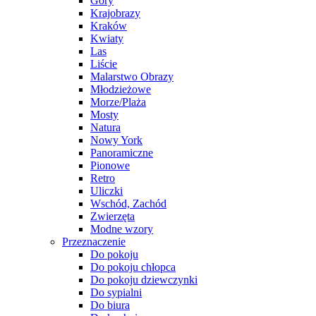
Góry
Krajobrazy
Kraków
Kwiaty
Las
Liście
Malarstwo Obrazy
Młodzieżowe
Morze/Plaża
Mosty
Natura
Nowy York
Panoramiczne
Pionowe
Retro
Uliczki
Wschód, Zachód
Zwierzęta
Modne wzory
Przeznaczenie
Do pokoju
Do pokoju chłopca
Do pokoju dziewczynki
Do sypialni
Do biura