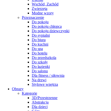
Wschód, Zachód
Zwierzęta
Modne wzory
Przeznaczenie
Do pokoju
Do pokoju chłopca
Do pokoju dziewczynki
Do sypialni
Do biura
Do kuchni
Do spa
Do hotelu
Do przedszkola
Do szkoły
Do łazienki
Do salonu
Dla fitness / siłownia
Na drzwi
Stylowe wnętrza
Obrazy
Kategorie
3D/Przestrzenne
Abstrakcja
Dla dzieci