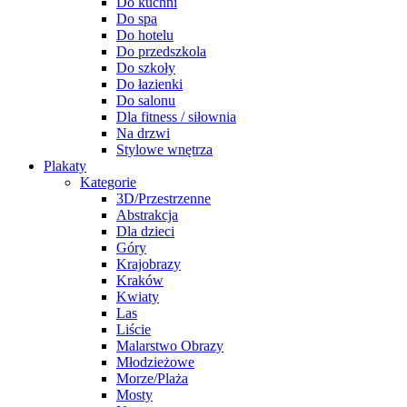
Do kuchni
Do spa
Do hotelu
Do przedszkola
Do szkoły
Do łazienki
Do salonu
Dla fitness / siłownia
Na drzwi
Stylowe wnętrza
Plakaty
Kategorie
3D/Przestrzenne
Abstrakcja
Dla dzieci
Góry
Krajobrazy
Kraków
Kwiaty
Las
Liście
Malarstwo Obrazy
Młodzieżowe
Morze/Plaża
Mosty