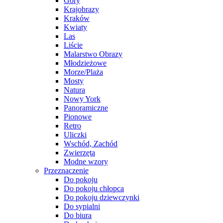
Góry
Krajobrazy
Kraków
Kwiaty
Las
Liście
Malarstwo Obrazy
Młodzieżowe
Morze/Plaża
Mosty
Natura
Nowy York
Panoramiczne
Pionowe
Retro
Uliczki
Wschód, Zachód
Zwierzęta
Modne wzory
Przeznaczenie
Do pokoju
Do pokoju chłopca
Do pokoju dziewczynki
Do sypialni
Do biura