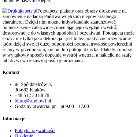
online w naszym sklepie.
Fototapety, plakaty oraz obrazy drukowane na
zamówienie nadadzą Państwa wnętrzom niepowtarzalnego
charakteru. Dzięki nim można indywidualnie zaaranżować
pomieszczenie całkowicie zmieniając jego wygląd i wystrój,
dostosować je do własnych upodobań i oczekiwań. Fototapeta może
służyć nie tylko jako dekoracja - jest to też praktyczne rozwiązanie
które dzięki swojej dużej odporności podnosi trwałość powierzchni
ściany w przedpokoju, kuchni lub pokoju dziecka. Plakaty i obrazy
w wyjątkowy sposób dopełnią wystrój wnętrza, a naklejki na szafę
lub drzwi w ciekawy sposób je urozmaicą.
Kontakt
ul. Spółdzielców 3,
30-682 Kraków
+48 512 30 88 78
biuro@studiowf.pl
Godziny otwarcia: pn - pt 9.00 - 17.00
Informacje
Polityka prywatności
O sklepie