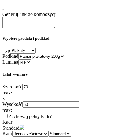
+
-
Generuj link do kompozycji
Wybierz produkt i podkład
Typ
Podkład
Laminat
Ustal wymiary
Szerokość
max:
x
Wysokość
max:
Zachowaj pełny kadr
?
Kadr
Standard
Kadr