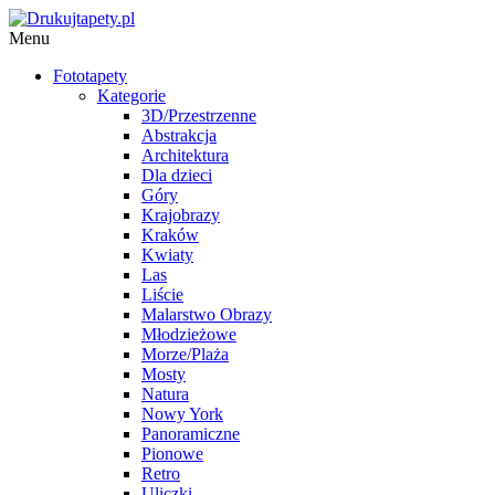
Menu
Fototapety
Kategorie
3D/Przestrzenne
Abstrakcja
Architektura
Dla dzieci
Góry
Krajobrazy
Kraków
Kwiaty
Las
Liście
Malarstwo Obrazy
Młodzieżowe
Morze/Plaża
Mosty
Natura
Nowy York
Panoramiczne
Pionowe
Retro
Uliczki