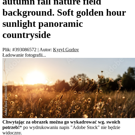
autumn fall nature field
background. Soft golden hour
sunlight panoramic
countryside
Plik: #393086572
|
Autor:
Kyryl Gorlov
Ładowanie fotografii...
Chwytając za obrazek można go wykadrować wg. swoich
potrzeb!
* po wydrukowaniu napis "Adobe Stock" nie będzie
widoczny.