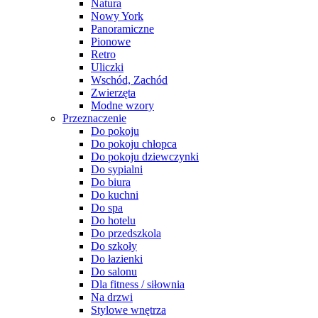
Natura
Nowy York
Panoramiczne
Pionowe
Retro
Uliczki
Wschód, Zachód
Zwierzęta
Modne wzory
Przeznaczenie
Do pokoju
Do pokoju chłopca
Do pokoju dziewczynki
Do sypialni
Do biura
Do kuchni
Do spa
Do hotelu
Do przedszkola
Do szkoły
Do łazienki
Do salonu
Dla fitness / siłownia
Na drzwi
Stylowe wnętrza