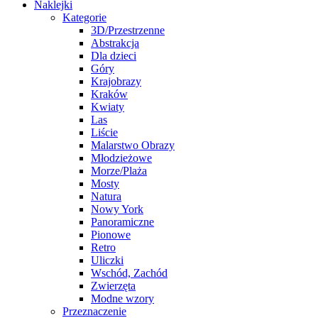
Naklejki
Kategorie
3D/Przestrzenne
Abstrakcja
Dla dzieci
Góry
Krajobrazy
Kraków
Kwiaty
Las
Liście
Malarstwo Obrazy
Młodzieżowe
Morze/Plaża
Mosty
Natura
Nowy York
Panoramiczne
Pionowe
Retro
Uliczki
Wschód, Zachód
Zwierzęta
Modne wzory
Przeznaczenie