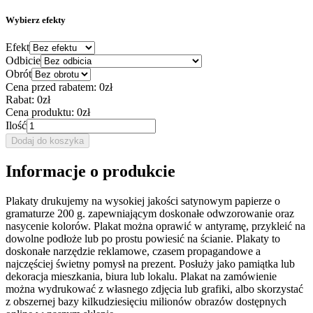
Wybierz efekty
Efekt
Odbicie
Obrót
Cena przed rabatem:
0zł
Rabat:
0zł
Cena produktu:
0zł
Ilość
Dodaj do koszyka
Informacje o produkcie
Plakaty drukujemy na wysokiej jakości satynowym papierze o
gramaturze 200 g. zapewniającym doskonałe odwzorowanie oraz
nasycenie kolorów. Plakat można oprawić w antyramę, przykleić na
dowolne podłoże lub po prostu powiesić na ścianie. Plakaty to
doskonałe narzędzie reklamowe, czasem propagandowe a
najczęściej świetny pomysł na prezent. Posłuży jako pamiątka lub
dekoracja mieszkania, biura lub lokalu. Plakat na zamówienie
można wydrukować z własnego zdjęcia lub grafiki, albo skorzystać
z obszernej bazy kilkudziesięciu milionów obrazów dostępnych