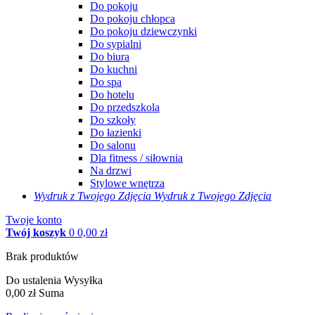
Do pokoju
Do pokoju chłopca
Do pokoju dziewczynki
Do sypialni
Do biura
Do kuchni
Do spa
Do hotelu
Do przedszkola
Do szkoły
Do łazienki
Do salonu
Dla fitness / siłownia
Na drzwi
Stylowe wnętrza
Wydruk z Twojego
Zdjęcia
Wydruk z Twojego Zdjęcia
Twoje konto
Twój koszyk
0
0,00 zł
Brak produktów
Do ustalenia
Wysyłka
0,00 zł
Suma