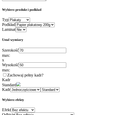
Wybierz produkt i podkład
Typ
Podkład
Laminat
Ustal wymiary
Szerokość
max:
x
Wysokość
max:
Zachowaj pełny kadr
?
Kadr
Standard
Kadr
Wybierz efekty
Efekt
Odbicie