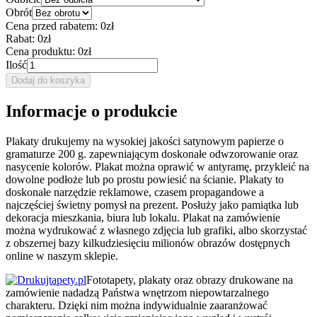
Obrót
Cena przed rabatem:
0zł
Rabat:
0zł
Cena produktu:
0zł
Ilość
Dodaj do koszyka
Informacje o produkcie
Plakaty drukujemy na wysokiej jakości satynowym papierze o
gramaturze 200 g. zapewniającym doskonałe odwzorowanie oraz
nasycenie kolorów. Plakat można oprawić w antyramę, przykleić na
dowolne podłoże lub po prostu powiesić na ścianie. Plakaty to
doskonałe narzędzie reklamowe, czasem propagandowe a
najczęściej świetny pomysł na prezent. Posłuży jako pamiątka lub
dekoracja mieszkania, biura lub lokalu. Plakat na zamówienie
można wydrukować z własnego zdjęcia lub grafiki, albo skorzystać
z obszernej bazy kilkudziesięciu milionów obrazów dostępnych
online w naszym sklepie.
Fototapety, plakaty oraz obrazy drukowane na
zamówienie nadadzą Państwa wnętrzom niepowtarzalnego
charakteru. Dzięki nim można indywidualnie zaaranżować