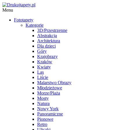
Menu
Fototapety
Kategorie
3D/Przestrzenne
Abstrakcja
Architektura
Dla dzieci
Góry
Krajobrazy
Kraków
Kwiaty
Las
Liście
Malarstwo Obrazy
Młodzieżowe
Morze/Plaża
Mosty
Natura
Nowy York
Panoramiczne
Pionowe
Retro
Uliczki