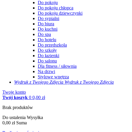
Do pokoju
Do pokoju chłopca
Do pokoju dziewczynki
Do sypialni
Do biura
Do kuchni
Do spa
Do hotelu
Do przedszkola
Do szkoły
Do łazienki
Do salonu
Dla fitness / siłownia
Na drzwi
Stylowe wnętrza
Wydruk z Twojego
Zdjęcia
Wydruk z Twojego Zdjęcia
Twoje konto
Twój koszyk
0
0,00 zł
Brak produktów
Do ustalenia
Wysyłka
0,00 zł
Suma