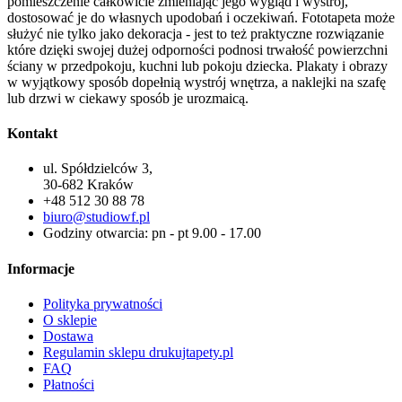
pomieszczenie całkowicie zmieniając jego wygląd i wystrój,
dostosować je do własnych upodobań i oczekiwań. Fototapeta może
służyć nie tylko jako dekoracja - jest to też praktyczne rozwiązanie
które dzięki swojej dużej odporności podnosi trwałość powierzchni
ściany w przedpokoju, kuchni lub pokoju dziecka. Plakaty i obrazy
w wyjątkowy sposób dopełnią wystrój wnętrza, a naklejki na szafę
lub drzwi w ciekawy sposób je urozmaicą.
Kontakt
ul. Spółdzielców 3,
30-682 Kraków
+48 512 30 88 78
biuro@studiowf.pl
Godziny otwarcia: pn - pt 9.00 - 17.00
Informacje
Polityka prywatności
O sklepie
Dostawa
Regulamin sklepu drukujtapety.pl
FAQ
Płatności