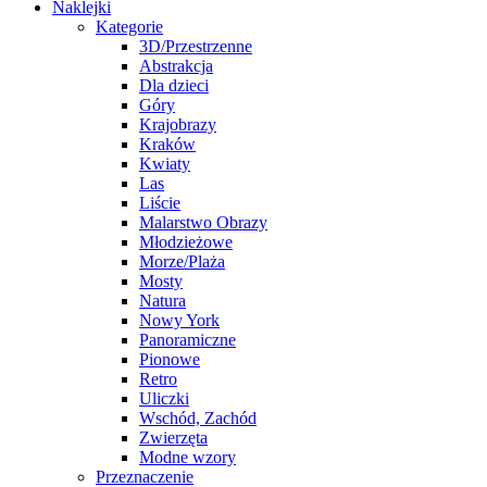
Naklejki
Kategorie
3D/Przestrzenne
Abstrakcja
Dla dzieci
Góry
Krajobrazy
Kraków
Kwiaty
Las
Liście
Malarstwo Obrazy
Młodzieżowe
Morze/Plaża
Mosty
Natura
Nowy York
Panoramiczne
Pionowe
Retro
Uliczki
Wschód, Zachód
Zwierzęta
Modne wzory
Przeznaczenie