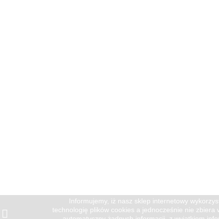
Informujemy, iż nasz sklep internetowy wykorzys
technologię plików cookies a jednocześnie nie zbiera
automatyczny żadnych informacji, z wyjątkiem info