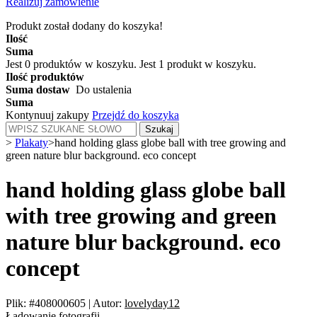
Realizuj zamówienie
Produkt został dodany do koszyka!
Ilość
Suma
Jest
0
produktów w koszyku.
Jest 1 produkt w koszyku.
Ilość produktów
Suma dostaw
Do ustalenia
Suma
Kontynuuj zakupy
Przejdź do koszyka
Szukaj
>
Plakaty
>
hand holding glass globe ball with tree growing and
green nature blur background. eco concept
hand holding glass globe ball
with tree growing and green
nature blur background. eco
concept
Plik: #408000605
|
Autor:
lovelyday12
Ładowanie fotografii...