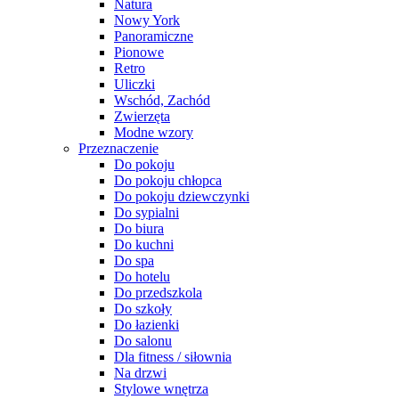
Natura
Nowy York
Panoramiczne
Pionowe
Retro
Uliczki
Wschód, Zachód
Zwierzęta
Modne wzory
Przeznaczenie
Do pokoju
Do pokoju chłopca
Do pokoju dziewczynki
Do sypialni
Do biura
Do kuchni
Do spa
Do hotelu
Do przedszkola
Do szkoły
Do łazienki
Do salonu
Dla fitness / siłownia
Na drzwi
Stylowe wnętrza