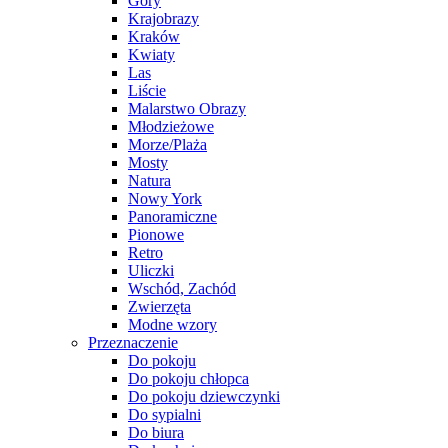
Góry
Krajobrazy
Kraków
Kwiaty
Las
Liście
Malarstwo Obrazy
Młodzieżowe
Morze/Plaża
Mosty
Natura
Nowy York
Panoramiczne
Pionowe
Retro
Uliczki
Wschód, Zachód
Zwierzęta
Modne wzory
Przeznaczenie
Do pokoju
Do pokoju chłopca
Do pokoju dziewczynki
Do sypialni
Do biura