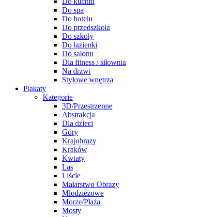
Do kuchni
Do spa
Do hotelu
Do przedszkola
Do szkoły
Do łazienki
Do salonu
Dla fitness / siłownia
Na drzwi
Stylowe wnętrza
Plakaty
Kategorie
3D/Przestrzenne
Abstrakcja
Dla dzieci
Góry
Krajobrazy
Kraków
Kwiaty
Las
Liście
Malarstwo Obrazy
Młodzieżowe
Morze/Plaża
Mosty