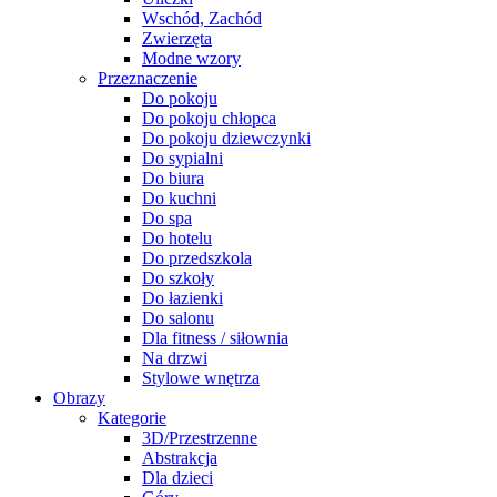
Wschód, Zachód
Zwierzęta
Modne wzory
Przeznaczenie
Do pokoju
Do pokoju chłopca
Do pokoju dziewczynki
Do sypialni
Do biura
Do kuchni
Do spa
Do hotelu
Do przedszkola
Do szkoły
Do łazienki
Do salonu
Dla fitness / siłownia
Na drzwi
Stylowe wnętrza
Obrazy
Kategorie
3D/Przestrzenne
Abstrakcja
Dla dzieci