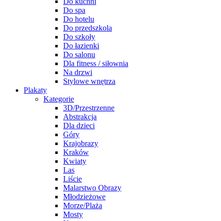
Do kuchni
Do spa
Do hotelu
Do przedszkola
Do szkoły
Do łazienki
Do salonu
Dla fitness / siłownia
Na drzwi
Stylowe wnętrza
Plakaty
Kategorie
3D/Przestrzenne
Abstrakcja
Dla dzieci
Góry
Krajobrazy
Kraków
Kwiaty
Las
Liście
Malarstwo Obrazy
Młodzieżowe
Morze/Plaża
Mosty