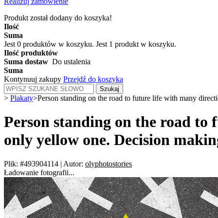
Realizuj zamówienie
Produkt został dodany do koszyka!
Ilość
Suma
Jest
0
produktów w koszyku.
Jest 1 produkt w koszyku.
Ilość produktów
Suma dostaw
Do ustalenia
Suma
Kontynuuj zakupy
Przejdź do koszyka
Szukaj
>
Plakaty
>
Person standing on the road to future life with many direc
Person standing on the road to f
only yellow one. Decision makin
Plik: #493904114
|
Autor:
olyphotostories
Ładowanie fotografii...