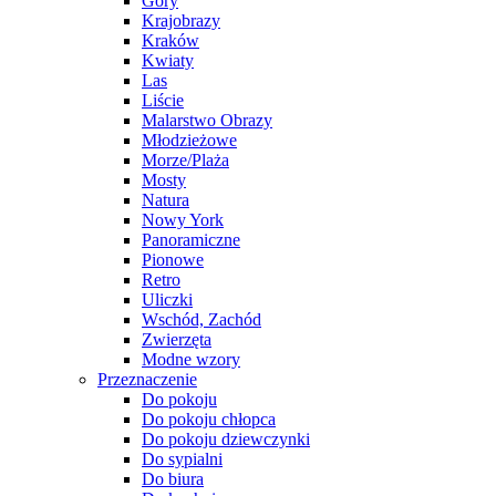
Góry
Krajobrazy
Kraków
Kwiaty
Las
Liście
Malarstwo Obrazy
Młodzieżowe
Morze/Plaża
Mosty
Natura
Nowy York
Panoramiczne
Pionowe
Retro
Uliczki
Wschód, Zachód
Zwierzęta
Modne wzory
Przeznaczenie
Do pokoju
Do pokoju chłopca
Do pokoju dziewczynki
Do sypialni
Do biura