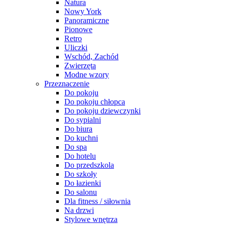
Natura
Nowy York
Panoramiczne
Pionowe
Retro
Uliczki
Wschód, Zachód
Zwierzęta
Modne wzory
Przeznaczenie
Do pokoju
Do pokoju chłopca
Do pokoju dziewczynki
Do sypialni
Do biura
Do kuchni
Do spa
Do hotelu
Do przedszkola
Do szkoły
Do łazienki
Do salonu
Dla fitness / siłownia
Na drzwi
Stylowe wnętrza