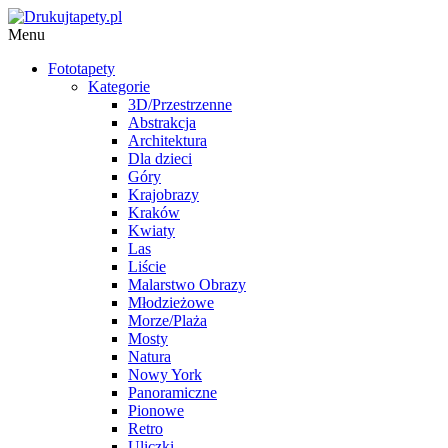
Menu
Fototapety
Kategorie
3D/Przestrzenne
Abstrakcja
Architektura
Dla dzieci
Góry
Krajobrazy
Kraków
Kwiaty
Las
Liście
Malarstwo Obrazy
Młodzieżowe
Morze/Plaża
Mosty
Natura
Nowy York
Panoramiczne
Pionowe
Retro
Uliczki