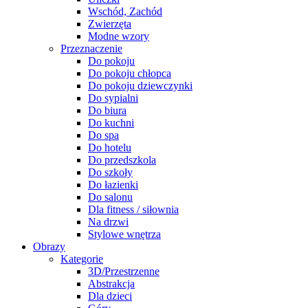
Wschód, Zachód
Zwierzęta
Modne wzory
Przeznaczenie
Do pokoju
Do pokoju chłopca
Do pokoju dziewczynki
Do sypialni
Do biura
Do kuchni
Do spa
Do hotelu
Do przedszkola
Do szkoły
Do łazienki
Do salonu
Dla fitness / siłownia
Na drzwi
Stylowe wnętrza
Obrazy
Kategorie
3D/Przestrzenne
Abstrakcja
Dla dzieci