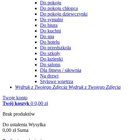
Do pokoju
Do pokoju chłopca
Do pokoju dziewczynki
Do sypialni
Do biura
Do kuchni
Do spa
Do hotelu
Do przedszkola
Do szkoły
Do łazienki
Do salonu
Dla fitness / siłownia
Na drzwi
Stylowe wnętrza
Wydruk z Twojego
Zdjęcia
Wydruk z Twojego Zdjęcia
Twoje konto
Twój koszyk
0
0,00 zł
Brak produktów
Do ustalenia
Wysyłka
0,00 zł
Suma