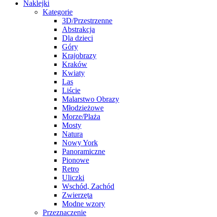
Naklejki
Kategorie
3D/Przestrzenne
Abstrakcja
Dla dzieci
Góry
Krajobrazy
Kraków
Kwiaty
Las
Liście
Malarstwo Obrazy
Młodzieżowe
Morze/Plaża
Mosty
Natura
Nowy York
Panoramiczne
Pionowe
Retro
Uliczki
Wschód, Zachód
Zwierzęta
Modne wzory
Przeznaczenie