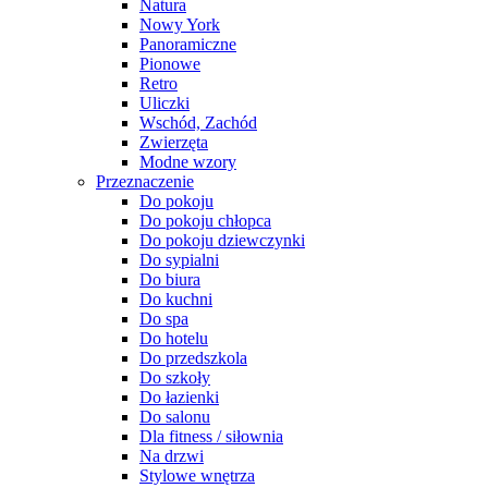
Natura
Nowy York
Panoramiczne
Pionowe
Retro
Uliczki
Wschód, Zachód
Zwierzęta
Modne wzory
Przeznaczenie
Do pokoju
Do pokoju chłopca
Do pokoju dziewczynki
Do sypialni
Do biura
Do kuchni
Do spa
Do hotelu
Do przedszkola
Do szkoły
Do łazienki
Do salonu
Dla fitness / siłownia
Na drzwi
Stylowe wnętrza