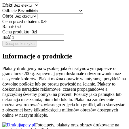
Efekt
Odbicie
Obrót
Cena przed rabatem:
0zł
Rabat:
0zł
Cena produktu:
0zł
Ilość
Dodaj do koszyka
Informacje o produkcie
Plakaty drukujemy na wysokiej jakości satynowym papierze o
gramaturze 200 g. zapewniającym doskonałe odwzorowanie oraz
nasycenie kolorów. Plakat można oprawić w antyramę, przykleić na
dowolne podłoże lub po prostu powiesić na ścianie. Plakaty to
doskonałe narzędzie reklamowe, czasem propagandowe a
najczęściej świetny pomysł na prezent. Posłuży jako pamiątka lub
dekoracja mieszkania, biura lub lokalu. Plakat na zamówienie
można wydrukować z własnego zdjęcia lub grafiki, albo skorzystać
z obszernej bazy kilkudziesięciu milionów obrazów dostępnych
online w naszym sklepie.
Fototapety, plakaty oraz obrazy drukowane na