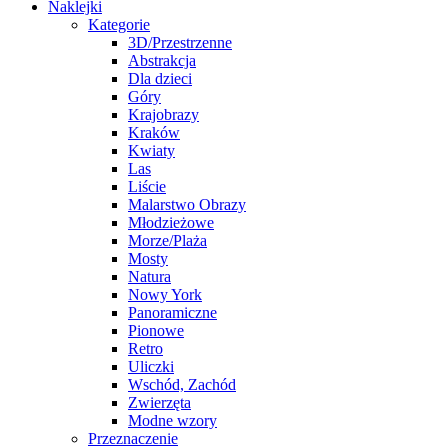
Naklejki
Kategorie
3D/Przestrzenne
Abstrakcja
Dla dzieci
Góry
Krajobrazy
Kraków
Kwiaty
Las
Liście
Malarstwo Obrazy
Młodzieżowe
Morze/Plaża
Mosty
Natura
Nowy York
Panoramiczne
Pionowe
Retro
Uliczki
Wschód, Zachód
Zwierzęta
Modne wzory
Przeznaczenie