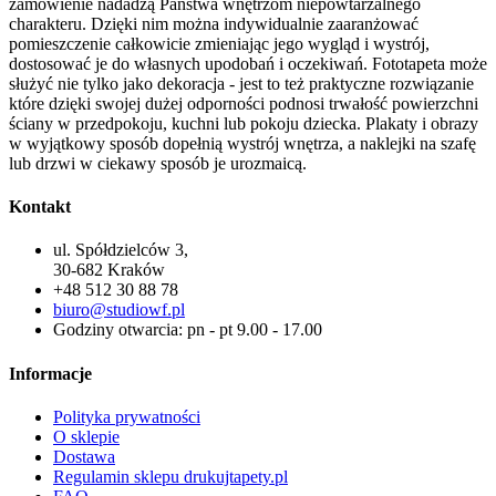
zamówienie nadadzą Państwa wnętrzom niepowtarzalnego
charakteru. Dzięki nim można indywidualnie zaaranżować
pomieszczenie całkowicie zmieniając jego wygląd i wystrój,
dostosować je do własnych upodobań i oczekiwań. Fototapeta może
służyć nie tylko jako dekoracja - jest to też praktyczne rozwiązanie
które dzięki swojej dużej odporności podnosi trwałość powierzchni
ściany w przedpokoju, kuchni lub pokoju dziecka. Plakaty i obrazy
w wyjątkowy sposób dopełnią wystrój wnętrza, a naklejki na szafę
lub drzwi w ciekawy sposób je urozmaicą.
Kontakt
ul. Spółdzielców 3,
30-682 Kraków
+48 512 30 88 78
biuro@studiowf.pl
Godziny otwarcia: pn - pt 9.00 - 17.00
Informacje
Polityka prywatności
O sklepie
Dostawa
Regulamin sklepu drukujtapety.pl