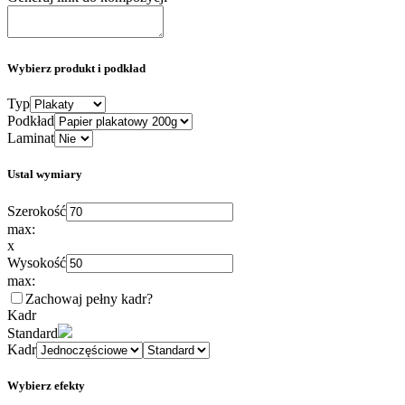
Wybierz produkt i podkład
Typ
Podkład
Laminat
Ustal wymiary
Szerokość
max:
x
Wysokość
max:
Zachowaj pełny kadr
?
Kadr
Standard
Kadr
Wybierz efekty