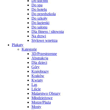
Do kuchni
Do spa
Do hotelu
Do przedszkola
Do szkoły
Do łazienki
Do salonu
Dla fitness / siłownia
Na drzwi
Stylowe wnętrza
Plakaty
Kategorie
3D/Przestrzenne
Abstrakcja
Dla dzieci
Góry
Krajobrazy
Kraków
Kwiaty
Las
Liście
Malarstwo Obrazy
Młodzieżowe
Morze/Plaża
Mosty