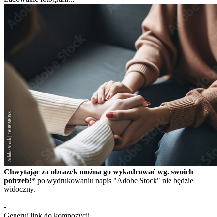
Chwytając za obrazek można go wykadrować wg. swoich
potrzeb!
* po wydrukowaniu napis "Adobe Stock" nie będzie
widoczny.
+
-
Generuj link do kompozycji