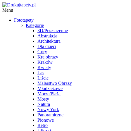
Menu
Fototapety
Kategorie
3D/Przestrzenne
Abstrakcja
Architektura
Dla dzieci
Góry
Krajobrazy
Kraków
Kwiaty
Las
Liście
Malarstwo Obrazy
Młodzieżowe
Morze/Plaża
Mosty
Natura
Nowy York
Panoramiczne
Pionowe
Retro
Uliczki