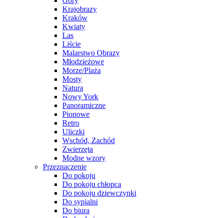
Góry
Krajobrazy
Kraków
Kwiaty
Las
Liście
Malarstwo Obrazy
Młodzieżowe
Morze/Plaża
Mosty
Natura
Nowy York
Panoramiczne
Pionowe
Retro
Uliczki
Wschód, Zachód
Zwierzęta
Modne wzory
Przeznaczenie
Do pokoju
Do pokoju chłopca
Do pokoju dziewczynki
Do sypialni
Do biura