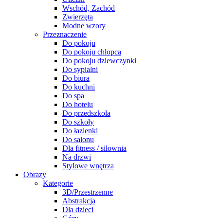
Wschód, Zachód
Zwierzęta
Modne wzory
Przeznaczenie
Do pokoju
Do pokoju chłopca
Do pokoju dziewczynki
Do sypialni
Do biura
Do kuchni
Do spa
Do hotelu
Do przedszkola
Do szkoły
Do łazienki
Do salonu
Dla fitness / siłownia
Na drzwi
Stylowe wnętrza
Obrazy
Kategorie
3D/Przestrzenne
Abstrakcja
Dla dzieci