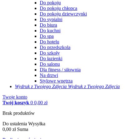
Do pokoju
Do pokoju chłopca
Do pokoju dziewczynki
Do sypialni
Do biura
Do kuchni
Do spa
Do hotelu
Do przedszkola
Do szkoły
Do łazienki
Do salonu
Dla fitness / siłownia
Na drzwi
Stylowe wnętrza
Wydruk z Twojego
Zdjęcia
Wydruk z Twojego Zdjęcia
Twoje konto
Twój koszyk
0
0,00 zł
Brak produktów
Do ustalenia
Wysyłka
0,00 zł
Suma