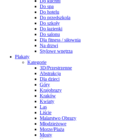
Do kuchni
Do spa
Do hotelu
Do przedszkola
Do szkoły
Do łazienki
Do salonu
Dla fitness / siłownia
Na drzwi
Stylowe wnętrza
Plakaty
Kategorie
3D/Przestrzenne
Abstrakcja
Dla dzieci
Góry
Krajobrazy
Kraków
Kwiaty
Las
Liście
Malarstwo Obrazy
Młodzieżowe
Morze/Plaża
Mosty