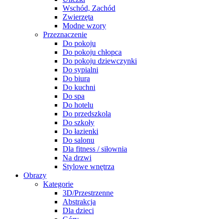
Wschód, Zachód
Zwierzęta
Modne wzory
Przeznaczenie
Do pokoju
Do pokoju chłopca
Do pokoju dziewczynki
Do sypialni
Do biura
Do kuchni
Do spa
Do hotelu
Do przedszkola
Do szkoły
Do łazienki
Do salonu
Dla fitness / siłownia
Na drzwi
Stylowe wnętrza
Obrazy
Kategorie
3D/Przestrzenne
Abstrakcja
Dla dzieci