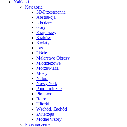
Naklejki
Kategorie
3D/Przestrzenne
Abstrakcja
Dla dzieci
Góry
Krajobrazy
Kraków
Kwiaty
Las
Liście
Malarstwo Obrazy
Młodzieżowe
Morze/Plaża
Mosty
Natura
Nowy York
Panoramiczne
Pionowe
Retro
Uliczki
Wschód, Zachód
Zwierzęta
Modne wzory
Przeznaczenie