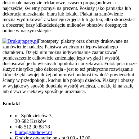
doskonałe narzędzie reklamowe, czasem propagandowe a
najczęściej świetny pomysł na prezent. Posłuży jako pamiątka lub
dekoracja mieszkania, biura lub lokalu. Plakat na zamówienie
można wydrukować z własnego zdjęcia lub grafiki, albo skorzystać
z obszernej bazy kilkudziesięciu milionów obrazów dostępnych
online w naszym sklepie.
Fototapety, plakaty oraz obrazy drukowane na
zamówienie nadadzą Państwa wnętrzom niepowtarzalnego
charakteru. Dzięki nim można indywidualnie zaaranżować
pomieszczenie całkowicie zmieniając jego wygląd i wystrój,
dostosować je do własnych upodobań i oczekiwań. Fototapeta może
służyć nie tylko jako dekoracja - jest to też praktyczne rozwiązanie
które dzięki swojej dużej odporności podnosi trwałość powierzchni
ściany w przedpokoju, kuchni lub pokoju dziecka. Plakaty i obrazy
w wyjątkowy sposób dopełnią wystrój wnętrza, a naklejki na szafę
lub drzwi w ciekawy sposób je urozmaicą.
Kontakt
ul. Spółdzielców 3,
30-682 Kraków
+48 512 30 88 78
biuro@studiowf.pl
Godziny otwarcia: pn - pt 9.00 - 17.00