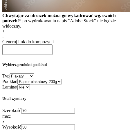
Chwytając za obrazek można go wykadrować wg. swoich
potrzeb!
* po wydrukowaniu napis "Adobe Stock" nie będzie
widoczny.
+
-
Generuj link do kompozycji
Wybierz produkt i podkład
Typ
Podkład
Laminat
Ustal wymiary
Szerokość
max:
x
Wysokość