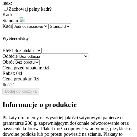
max:
Zachowaj pełny kadr
?
Kadr
Standard
Kadr
Wybierz efekty
Efekt
Odbicie
Obrót
Cena przed rabatem:
0zł
Rabat:
0zł
Cena produktu:
0zł
Ilość
Dodaj do koszyka
Informacje o produkcie
Plakaty drukujemy na wysokiej jakości satynowym papierze o
gramaturze 200 g. zapewniającym doskonałe odwzorowanie oraz
nasycenie kolorów. Plakat można oprawić w antyramę, przykleić na
dowolne podłoże lub po prostu powiesić na ścianie. Plakaty to