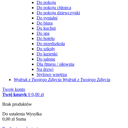
Do pokoju
Do pokoju chłopca
Do pokoju dziewczynki
Do sypialni
Do biura
Do kuchni
Do spa
Do hotelu
Do przedszkola
Do szkoły
Do łazienki
Do salonu
Dla fitness / siłownia
Na drzwi
Stylowe wnętrza
Wydruk z Twojego
Zdjęcia
Wydruk z Twojego Zdjęcia
Twoje konto
Twój koszyk
0
0,00 zł
Brak produktów
Do ustalenia
Wysyłka
0,00 zł
Suma