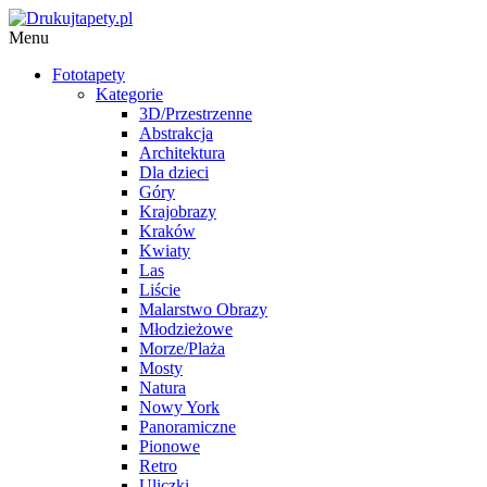
Menu
Fototapety
Kategorie
3D/Przestrzenne
Abstrakcja
Architektura
Dla dzieci
Góry
Krajobrazy
Kraków
Kwiaty
Las
Liście
Malarstwo Obrazy
Młodzieżowe
Morze/Plaża
Mosty
Natura
Nowy York
Panoramiczne
Pionowe
Retro
Uliczki