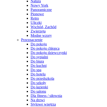
Natura
Nowy York
Panoramiczne
Pionowe
Retro
Uliczki
Wschód, Zachód
Zwierzęta
Modne wzory
Przeznaczenie
Do pokoju
Do pokoju chłopca
Do pokoju dziewczynki
Do sypialni
Do biura
Do kuchni
Do spa
Do hotelu
Do przedszkola
Do szkoły
Do łazienki
Do salonu
Dla fitness / siłownia
Na drzwi
Stylowe wnętrza