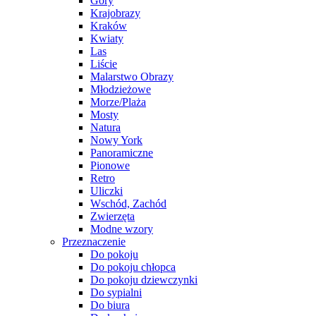
Góry
Krajobrazy
Kraków
Kwiaty
Las
Liście
Malarstwo Obrazy
Młodzieżowe
Morze/Plaża
Mosty
Natura
Nowy York
Panoramiczne
Pionowe
Retro
Uliczki
Wschód, Zachód
Zwierzęta
Modne wzory
Przeznaczenie
Do pokoju
Do pokoju chłopca
Do pokoju dziewczynki
Do sypialni
Do biura