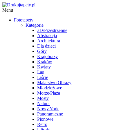
Menu
Fototapety
Kategorie
3D/Przestrzenne
Abstrakcja
Architektura
Dla dzieci
Góry
Krajobrazy
Kraków
Kwiaty
Las
Liście
Malarstwo Obrazy
Młodzieżowe
Morze/Plaża
Mosty
Natura
Nowy York
Panoramiczne
Pionowe
Retro
Uliczki