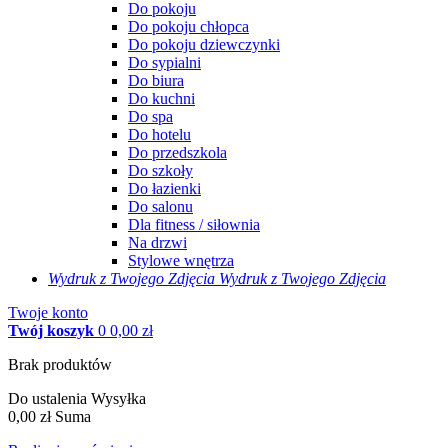
Do pokoju
Do pokoju chłopca
Do pokoju dziewczynki
Do sypialni
Do biura
Do kuchni
Do spa
Do hotelu
Do przedszkola
Do szkoły
Do łazienki
Do salonu
Dla fitness / siłownia
Na drzwi
Stylowe wnętrza
Wydruk z Twojego
Zdjęcia
Wydruk z Twojego Zdjęcia
Twoje konto
Twój koszyk
0
0,00 zł
Brak produktów
Do ustalenia
Wysyłka
0,00 zł
Suma