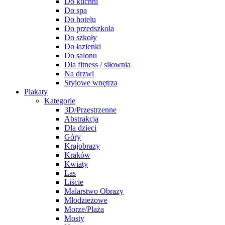
Do kuchni
Do spa
Do hotelu
Do przedszkola
Do szkoły
Do łazienki
Do salonu
Dla fitness / siłownia
Na drzwi
Stylowe wnętrza
Plakaty
Kategorie
3D/Przestrzenne
Abstrakcja
Dla dzieci
Góry
Krajobrazy
Kraków
Kwiaty
Las
Liście
Malarstwo Obrazy
Młodzieżowe
Morze/Plaża
Mosty