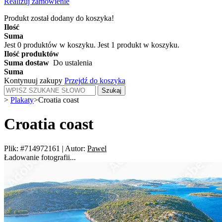
Realizuj zamówienie
Produkt został dodany do koszyka!
Ilość
Suma
Jest
0
produktów w koszyku.
Jest 1 produkt w koszyku.
Ilość produktów
Suma dostaw
Do ustalenia
Suma
Kontynuuj zakupy
Przejdź do koszyka
Szukaj
>
Plakaty
>
Croatia coast
Croatia coast
Plik: #714972161
|
Autor:
Pawel
Ładowanie fotografii...