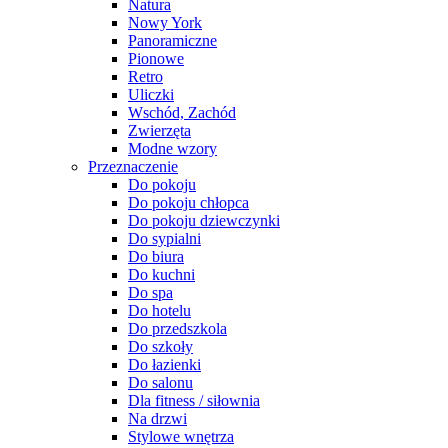
Natura
Nowy York
Panoramiczne
Pionowe
Retro
Uliczki
Wschód, Zachód
Zwierzęta
Modne wzory
Przeznaczenie
Do pokoju
Do pokoju chłopca
Do pokoju dziewczynki
Do sypialni
Do biura
Do kuchni
Do spa
Do hotelu
Do przedszkola
Do szkoły
Do łazienki
Do salonu
Dla fitness / siłownia
Na drzwi
Stylowe wnętrza