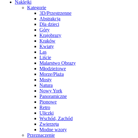
Naklejki
Kategorie
3D/Przestrzenne
Abstrakcja
Dla dzieci
Góry
Krajobrazy
Kraków
Kwiaty
Las
Liście
Malarstwo Obrazy
Młodzieżowe
Morze/Plaża
Mosty
Natura
Nowy York
Panoramiczne
Pionowe
Retro
Uliczki
Wschód, Zachód
Zwierzęta
Modne wzory
Przeznaczenie