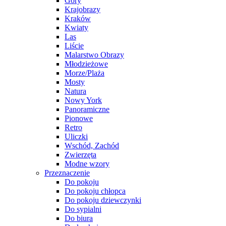
Góry
Krajobrazy
Kraków
Kwiaty
Las
Liście
Malarstwo Obrazy
Młodzieżowe
Morze/Plaża
Mosty
Natura
Nowy York
Panoramiczne
Pionowe
Retro
Uliczki
Wschód, Zachód
Zwierzęta
Modne wzory
Przeznaczenie
Do pokoju
Do pokoju chłopca
Do pokoju dziewczynki
Do sypialni
Do biura