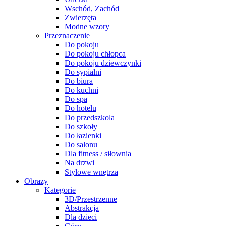
Wschód, Zachód
Zwierzęta
Modne wzory
Przeznaczenie
Do pokoju
Do pokoju chłopca
Do pokoju dziewczynki
Do sypialni
Do biura
Do kuchni
Do spa
Do hotelu
Do przedszkola
Do szkoły
Do łazienki
Do salonu
Dla fitness / siłownia
Na drzwi
Stylowe wnętrza
Obrazy
Kategorie
3D/Przestrzenne
Abstrakcja
Dla dzieci