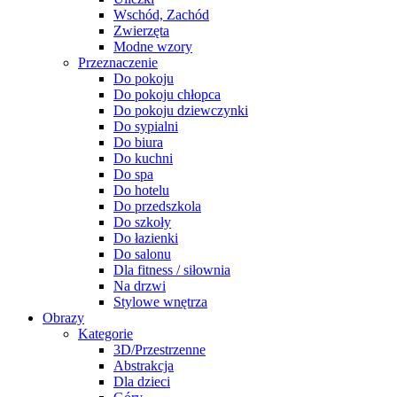
Wschód, Zachód
Zwierzęta
Modne wzory
Przeznaczenie
Do pokoju
Do pokoju chłopca
Do pokoju dziewczynki
Do sypialni
Do biura
Do kuchni
Do spa
Do hotelu
Do przedszkola
Do szkoły
Do łazienki
Do salonu
Dla fitness / siłownia
Na drzwi
Stylowe wnętrza
Obrazy
Kategorie
3D/Przestrzenne
Abstrakcja
Dla dzieci