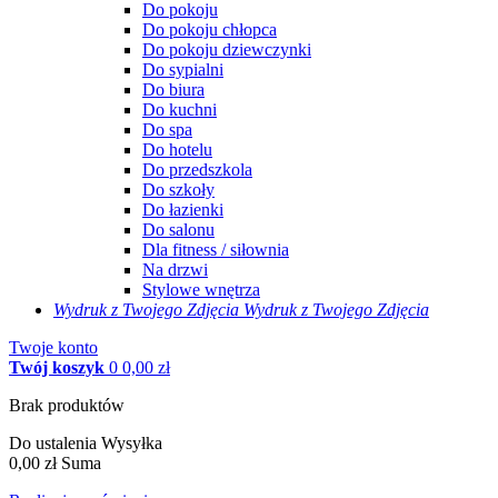
Do pokoju
Do pokoju chłopca
Do pokoju dziewczynki
Do sypialni
Do biura
Do kuchni
Do spa
Do hotelu
Do przedszkola
Do szkoły
Do łazienki
Do salonu
Dla fitness / siłownia
Na drzwi
Stylowe wnętrza
Wydruk z Twojego
Zdjęcia
Wydruk z Twojego Zdjęcia
Twoje konto
Twój koszyk
0
0,00 zł
Brak produktów
Do ustalenia
Wysyłka
0,00 zł
Suma