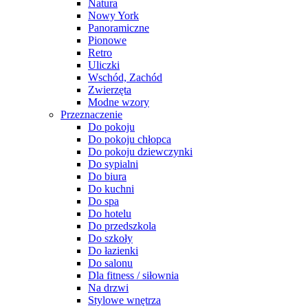
Natura
Nowy York
Panoramiczne
Pionowe
Retro
Uliczki
Wschód, Zachód
Zwierzęta
Modne wzory
Przeznaczenie
Do pokoju
Do pokoju chłopca
Do pokoju dziewczynki
Do sypialni
Do biura
Do kuchni
Do spa
Do hotelu
Do przedszkola
Do szkoły
Do łazienki
Do salonu
Dla fitness / siłownia
Na drzwi
Stylowe wnętrza