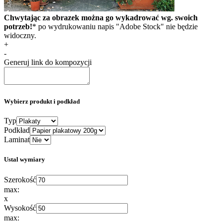
Chwytając za obrazek można go wykadrować wg. swoich
potrzeb!
* po wydrukowaniu napis "Adobe Stock" nie będzie
widoczny.
+
-
Generuj link do kompozycji
Wybierz produkt i podkład
Typ
Podkład
Laminat
Ustal wymiary
Szerokość
max:
x
Wysokość
max: