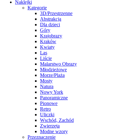
Naklejki
Kategorie
3D/Przestrzenne
Abstrakcja
Dla dzieci
Góry
Krajobrazy
Kraków
Kwiaty
Las
Liście
Malarstwo Obrazy
Młodzieżowe
Morze/Plaża
Mosty
Natura
Nowy York
Panoramiczne
Pionowe
Retro
Uliczki
Wschód, Zachód
Zwierzęta
Modne wzory
Przeznaczenie