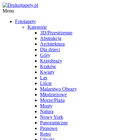
Menu
Fototapety
Kategorie
3D/Przestrzenne
Abstrakcja
Architektura
Dla dzieci
Góry
Krajobrazy
Kraków
Kwiaty
Las
Liście
Malarstwo Obrazy
Młodzieżowe
Morze/Plaża
Mosty
Natura
Nowy York
Panoramiczne
Pionowe
Retro
Uliczki