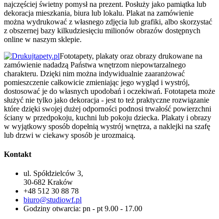
najczęściej świetny pomysł na prezent. Posłuży jako pamiątka lub
dekoracja mieszkania, biura lub lokalu. Plakat na zamówienie
można wydrukować z własnego zdjęcia lub grafiki, albo skorzystać
z obszernej bazy kilkudziesięciu milionów obrazów dostępnych
online w naszym sklepie.
Fototapety, plakaty oraz obrazy drukowane na
zamówienie nadadzą Państwa wnętrzom niepowtarzalnego
charakteru. Dzięki nim można indywidualnie zaaranżować
pomieszczenie całkowicie zmieniając jego wygląd i wystrój,
dostosować je do własnych upodobań i oczekiwań. Fototapeta może
służyć nie tylko jako dekoracja - jest to też praktyczne rozwiązanie
które dzięki swojej dużej odporności podnosi trwałość powierzchni
ściany w przedpokoju, kuchni lub pokoju dziecka. Plakaty i obrazy
w wyjątkowy sposób dopełnią wystrój wnętrza, a naklejki na szafę
lub drzwi w ciekawy sposób je urozmaicą.
Kontakt
ul. Spółdzielców 3,
30-682 Kraków
+48 512 30 88 78
biuro@studiowf.pl
Godziny otwarcia: pn - pt 9.00 - 17.00