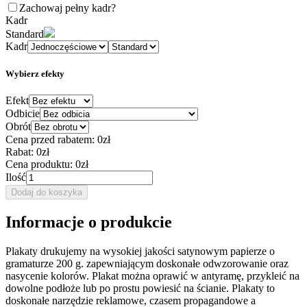
Zachowaj pełny kadr
?
Kadr
Standard
Kadr
Wybierz efekty
Efekt
Odbicie
Obrót
Cena przed rabatem:
0zł
Rabat:
0zł
Cena produktu:
0zł
Ilość
Dodaj do koszyka
Informacje o produkcie
Plakaty drukujemy na wysokiej jakości satynowym papierze o
gramaturze 200 g. zapewniającym doskonałe odwzorowanie oraz
nasycenie kolorów. Plakat można oprawić w antyramę, przykleić na
dowolne podłoże lub po prostu powiesić na ścianie. Plakaty to
doskonałe narzędzie reklamowe, czasem propagandowe a