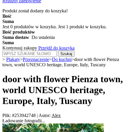
Realizuj zamówienie
Produkt został dodany do koszyka!
Ilość
Suma
Jest
0
produktów w koszyku.
Jest 1 produkt w koszyku.
Ilość produktów
Suma dostaw
Do ustalenia
Suma
Kontynuuj zakupy
Przejdź do koszyka
Szukaj
>
Plakaty
>
Przeznaczenie
>
Do kuchni
>
door with flower Pienza
town, world UNESCO heritage, Europe, Italy, Tuscany
door with flower Pienza town,
world UNESCO heritage,
Europe, Italy, Tuscany
Plik: #253942748
|
Autor:
Alex
Ładowanie fotografii...