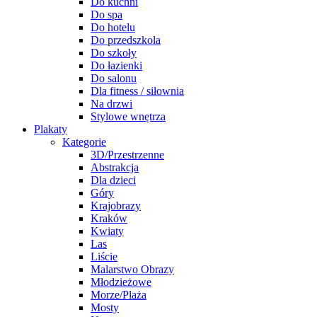
Do kuchni
Do spa
Do hotelu
Do przedszkola
Do szkoły
Do łazienki
Do salonu
Dla fitness / siłownia
Na drzwi
Stylowe wnętrza
Plakaty
Kategorie
3D/Przestrzenne
Abstrakcja
Dla dzieci
Góry
Krajobrazy
Kraków
Kwiaty
Las
Liście
Malarstwo Obrazy
Młodzieżowe
Morze/Plaża
Mosty