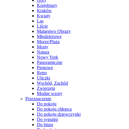
Góry
Krajobrazy
Kraków
Kwiaty
Las
Liście
Malarstwo Obrazy
Młodzieżowe
Morze/Plaża
Mosty
Natura
Nowy York
Panoramiczne
Pionowe
Retro
Uliczki
Wschód, Zachód
Zwierzęta
Modne wzory
Przeznaczenie
Do pokoju
Do pokoju chłopca
Do pokoju dziewczynki
Do sypialni
Do biura