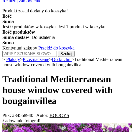
Realizuj zamówienie
Produkt został dodany do koszyka!
Ilość
Suma
Jest
0
produktów w koszyku.
Jest 1 produkt w koszyku.
Ilość produktów
Suma dostaw
Do ustalenia
Suma
Kontynuuj zakupy
Przejdź do koszyka
Szukaj
>
Plakaty
>
Przeznaczenie
>
Do kuchni
>
Traditional Mediterranean
house window covered with bougainvillea
Traditional Mediterranean
house window covered with
bougainvillea
Plik: #84568940
|
Autor:
BOOCYS
Ładowanie fotografii...