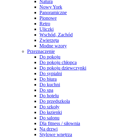
Natura
Nowy York
Panoramiczne
Pionowe
Retro
Uliczki
Wschód, Zachód
Zwierzęta
Modne wzory
Przeznaczenie
Do pokoju
Do pokoju chłopca
Do pokoju dziewczynki
Do sypialni
Do biura
Do kuchni
Do spa
Do hotelu
Do przedszkola
Do szkoły
Do łazienki
Do salonu
Dla fitness / siłownia
Na drzwi
Stylowe wnętrza