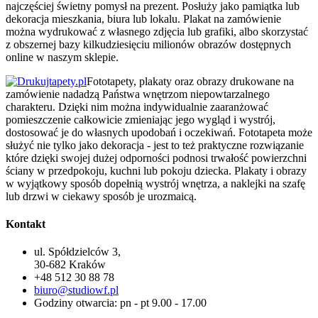
najczęściej świetny pomysł na prezent. Posłuży jako pamiątka lub
dekoracja mieszkania, biura lub lokalu. Plakat na zamówienie
można wydrukować z własnego zdjęcia lub grafiki, albo skorzystać
z obszernej bazy kilkudziesięciu milionów obrazów dostępnych
online w naszym sklepie.
Fototapety, plakaty oraz obrazy drukowane na
zamówienie nadadzą Państwa wnętrzom niepowtarzalnego
charakteru. Dzięki nim można indywidualnie zaaranżować
pomieszczenie całkowicie zmieniając jego wygląd i wystrój,
dostosować je do własnych upodobań i oczekiwań. Fototapeta może
służyć nie tylko jako dekoracja - jest to też praktyczne rozwiązanie
które dzięki swojej dużej odporności podnosi trwałość powierzchni
ściany w przedpokoju, kuchni lub pokoju dziecka. Plakaty i obrazy
w wyjątkowy sposób dopełnią wystrój wnętrza, a naklejki na szafę
lub drzwi w ciekawy sposób je urozmaicą.
Kontakt
ul. Spółdzielców 3,
30-682 Kraków
+48 512 30 88 78
biuro@studiowf.pl
Godziny otwarcia: pn - pt 9.00 - 17.00