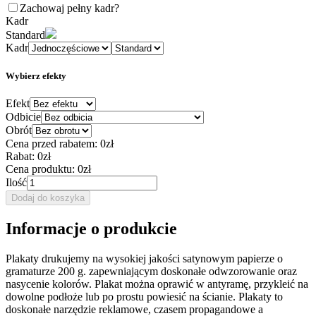
Zachowaj pełny kadr
?
Kadr
Standard
Kadr
Wybierz efekty
Efekt
Odbicie
Obrót
Cena przed rabatem:
0zł
Rabat:
0zł
Cena produktu:
0zł
Ilość
Dodaj do koszyka
Informacje o produkcie
Plakaty drukujemy na wysokiej jakości satynowym papierze o
gramaturze 200 g. zapewniającym doskonałe odwzorowanie oraz
nasycenie kolorów. Plakat można oprawić w antyramę, przykleić na
dowolne podłoże lub po prostu powiesić na ścianie. Plakaty to
doskonałe narzędzie reklamowe, czasem propagandowe a