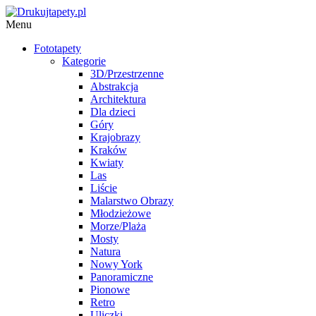
Menu
Fototapety
Kategorie
3D/Przestrzenne
Abstrakcja
Architektura
Dla dzieci
Góry
Krajobrazy
Kraków
Kwiaty
Las
Liście
Malarstwo Obrazy
Młodzieżowe
Morze/Plaża
Mosty
Natura
Nowy York
Panoramiczne
Pionowe
Retro
Uliczki