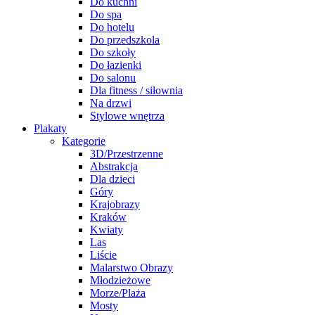
Do kuchni
Do spa
Do hotelu
Do przedszkola
Do szkoły
Do łazienki
Do salonu
Dla fitness / siłownia
Na drzwi
Stylowe wnętrza
Plakaty
Kategorie
3D/Przestrzenne
Abstrakcja
Dla dzieci
Góry
Krajobrazy
Kraków
Kwiaty
Las
Liście
Malarstwo Obrazy
Młodzieżowe
Morze/Plaża
Mosty