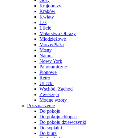
Góry
Krajobrazy
Kraków
Kwiaty
Las
Liście
Malarstwo Obrazy
Młodzieżowe
Morze/Plaża
Mosty
Natura
Nowy York
Panoramiczne
Pionowe
Retro
Uliczki
Wschód, Zachód
Zwierzęta
Modne wzory
Przeznaczenie
Do pokoju
Do pokoju chłopca
Do pokoju dziewczynki
Do sypialni
Do biura