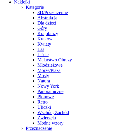
Naklejki
Kategorie
3D/Przestrzenne
Abstrakcja
Dla dzieci
Góry
Krajobrazy
Kraków
Kwiaty
Las
Liście
Malarstwo Obrazy
Młodzieżowe
Morze/Plaża
Mosty
Natura
Nowy York
Panoramiczne
Pionowe
Retro
Uliczki
Wschód, Zachód
Zwierzęta
Modne wzory
Przeznaczenie