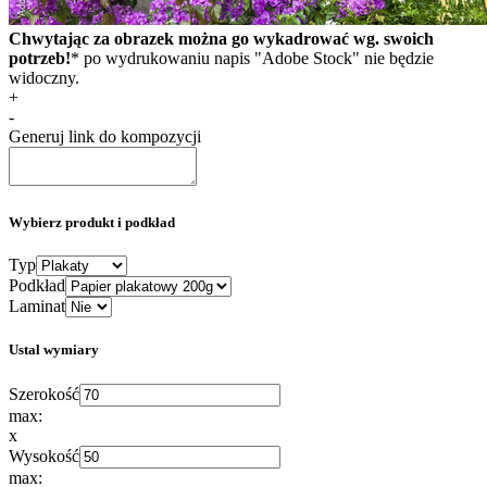
Chwytając za obrazek można go wykadrować wg. swoich
potrzeb!
* po wydrukowaniu napis "Adobe Stock" nie będzie
widoczny.
+
-
Generuj link do kompozycji
Wybierz produkt i podkład
Typ
Podkład
Laminat
Ustal wymiary
Szerokość
max:
x
Wysokość
max: