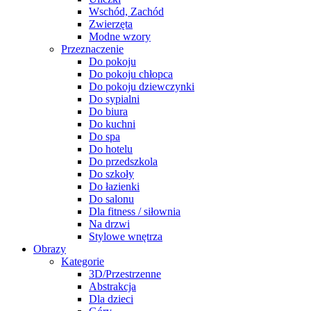
Wschód, Zachód
Zwierzęta
Modne wzory
Przeznaczenie
Do pokoju
Do pokoju chłopca
Do pokoju dziewczynki
Do sypialni
Do biura
Do kuchni
Do spa
Do hotelu
Do przedszkola
Do szkoły
Do łazienki
Do salonu
Dla fitness / siłownia
Na drzwi
Stylowe wnętrza
Obrazy
Kategorie
3D/Przestrzenne
Abstrakcja
Dla dzieci