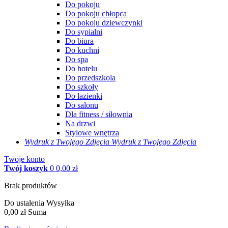
Do pokoju
Do pokoju chłopca
Do pokoju dziewczynki
Do sypialni
Do biura
Do kuchni
Do spa
Do hotelu
Do przedszkola
Do szkoły
Do łazienki
Do salonu
Dla fitness / siłownia
Na drzwi
Stylowe wnętrza
Wydruk z Twojego
Zdjęcia
Wydruk z Twojego Zdjęcia
Twoje konto
Twój koszyk
0
0,00 zł
Brak produktów
Do ustalenia
Wysyłka
0,00 zł
Suma