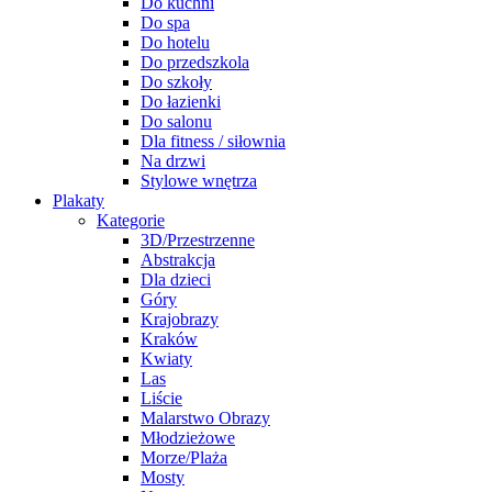
Do kuchni
Do spa
Do hotelu
Do przedszkola
Do szkoły
Do łazienki
Do salonu
Dla fitness / siłownia
Na drzwi
Stylowe wnętrza
Plakaty
Kategorie
3D/Przestrzenne
Abstrakcja
Dla dzieci
Góry
Krajobrazy
Kraków
Kwiaty
Las
Liście
Malarstwo Obrazy
Młodzieżowe
Morze/Plaża
Mosty