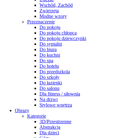
Wschód, Zachód
Zwierzęta
Modne wzory
Przeznaczenie
Do pokoju
Do pokoju chłopca
Do pokoju dziewczynki
Do sypialni
Do biura
Do kuchni
Do spa
Do hotelu
Do przedszkola
Do szkoły
Do łazienki
Do salonu
Dla fitness / siłownia
Na drzwi
Stylowe wnętrza
Obrazy
Kategorie
3D/Przestrzenne
Abstrakcja
Dla dzieci