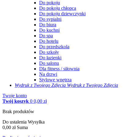
Do pokoju
Do pokoju chłopca
Do pokoju dziewczynki
Do sypialni
Do biura
Do kuchni
Do spa
Do hotelu
Do przedszkola
Do szkoły
Do łazienki
Do salonu
Dla fitness / siłownia
Na drzwi
Stylowe wnętrza
Wydruk z Twojego
Zdjęcia
Wydruk z Twojego Zdjęcia
Twoje konto
Twój koszyk
0
0,00 zł
Brak produktów
Do ustalenia
Wysyłka
0,00 zł
Suma