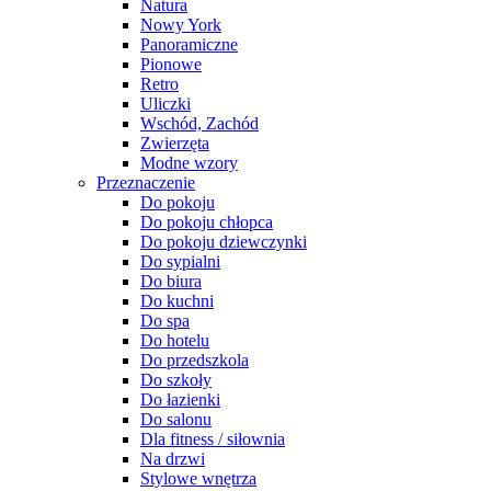
Natura
Nowy York
Panoramiczne
Pionowe
Retro
Uliczki
Wschód, Zachód
Zwierzęta
Modne wzory
Przeznaczenie
Do pokoju
Do pokoju chłopca
Do pokoju dziewczynki
Do sypialni
Do biura
Do kuchni
Do spa
Do hotelu
Do przedszkola
Do szkoły
Do łazienki
Do salonu
Dla fitness / siłownia
Na drzwi
Stylowe wnętrza