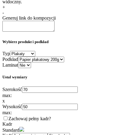
widoczny.
+
-
Generuj link do kompozycji
Wybierz produkt i podkład
Typ
Podkład
Laminat
Ustal wymiary
Szerokość
max:
x
Wysokość
max:
Zachowaj pełny kadr
?
Kadr
Standard