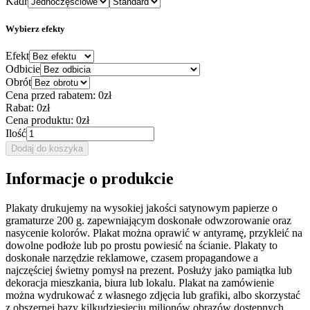
Kadr
Wybierz efekty
Efekt
Odbicie
Obrót
Cena przed rabatem:
0zł
Rabat:
0zł
Cena produktu:
0zł
Ilość
Dodaj do koszyka
Informacje o produkcie
Plakaty drukujemy na wysokiej jakości satynowym papierze o
gramaturze 200 g. zapewniającym doskonałe odwzorowanie oraz
nasycenie kolorów. Plakat można oprawić w antyramę, przykleić na
dowolne podłoże lub po prostu powiesić na ścianie. Plakaty to
doskonałe narzędzie reklamowe, czasem propagandowe a
najczęściej świetny pomysł na prezent. Posłuży jako pamiątka lub
dekoracja mieszkania, biura lub lokalu. Plakat na zamówienie
można wydrukować z własnego zdjęcia lub grafiki, albo skorzystać
z obszernej bazy kilkudziesięciu milionów obrazów dostępnych