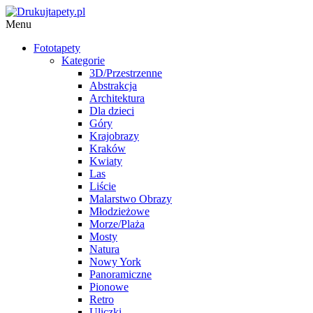
Menu
Fototapety
Kategorie
3D/Przestrzenne
Abstrakcja
Architektura
Dla dzieci
Góry
Krajobrazy
Kraków
Kwiaty
Las
Liście
Malarstwo Obrazy
Młodzieżowe
Morze/Plaża
Mosty
Natura
Nowy York
Panoramiczne
Pionowe
Retro
Uliczki