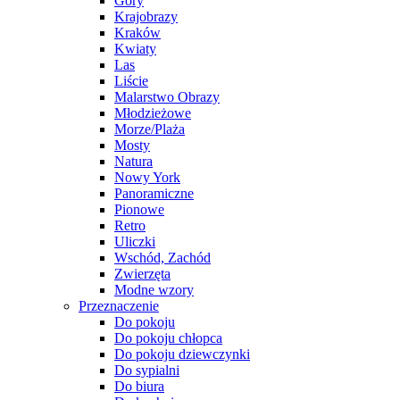
Góry
Krajobrazy
Kraków
Kwiaty
Las
Liście
Malarstwo Obrazy
Młodzieżowe
Morze/Plaża
Mosty
Natura
Nowy York
Panoramiczne
Pionowe
Retro
Uliczki
Wschód, Zachód
Zwierzęta
Modne wzory
Przeznaczenie
Do pokoju
Do pokoju chłopca
Do pokoju dziewczynki
Do sypialni
Do biura