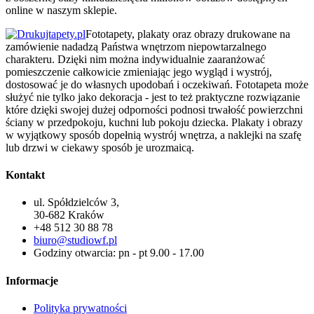
online w naszym sklepie.
Fototapety, plakaty oraz obrazy drukowane na
zamówienie nadadzą Państwa wnętrzom niepowtarzalnego
charakteru. Dzięki nim można indywidualnie zaaranżować
pomieszczenie całkowicie zmieniając jego wygląd i wystrój,
dostosować je do własnych upodobań i oczekiwań. Fototapeta może
służyć nie tylko jako dekoracja - jest to też praktyczne rozwiązanie
które dzięki swojej dużej odporności podnosi trwałość powierzchni
ściany w przedpokoju, kuchni lub pokoju dziecka. Plakaty i obrazy
w wyjątkowy sposób dopełnią wystrój wnętrza, a naklejki na szafę
lub drzwi w ciekawy sposób je urozmaicą.
Kontakt
ul. Spółdzielców 3,
30-682 Kraków
+48 512 30 88 78
biuro@studiowf.pl
Godziny otwarcia: pn - pt 9.00 - 17.00
Informacje
Polityka prywatności