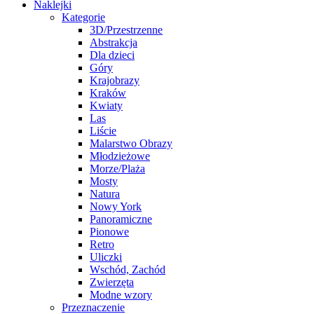
Naklejki
Kategorie
3D/Przestrzenne
Abstrakcja
Dla dzieci
Góry
Krajobrazy
Kraków
Kwiaty
Las
Liście
Malarstwo Obrazy
Młodzieżowe
Morze/Plaża
Mosty
Natura
Nowy York
Panoramiczne
Pionowe
Retro
Uliczki
Wschód, Zachód
Zwierzęta
Modne wzory
Przeznaczenie