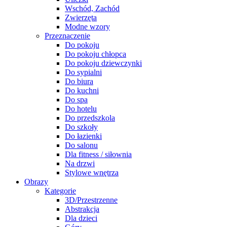
Wschód, Zachód
Zwierzęta
Modne wzory
Przeznaczenie
Do pokoju
Do pokoju chłopca
Do pokoju dziewczynki
Do sypialni
Do biura
Do kuchni
Do spa
Do hotelu
Do przedszkola
Do szkoły
Do łazienki
Do salonu
Dla fitness / siłownia
Na drzwi
Stylowe wnętrza
Obrazy
Kategorie
3D/Przestrzenne
Abstrakcja
Dla dzieci