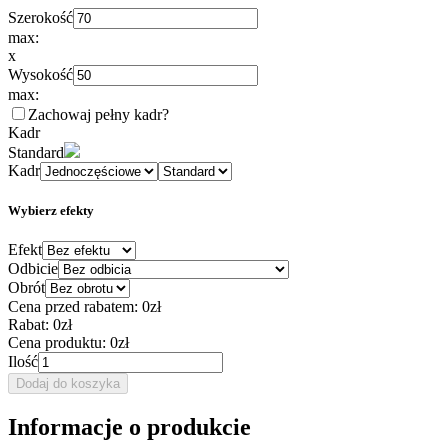
Szerokość
max:
x
Wysokość
max:
Zachowaj pełny kadr
?
Kadr
Standard
Kadr
Wybierz efekty
Efekt
Odbicie
Obrót
Cena przed rabatem:
0zł
Rabat:
0zł
Cena produktu:
0zł
Ilość
Dodaj do koszyka
Informacje o produkcie