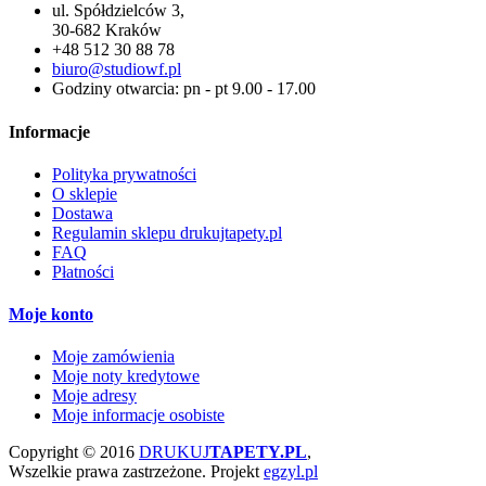
ul. Spółdzielców 3,
30-682 Kraków
+48 512 30 88 78
biuro@studiowf.pl
Godziny otwarcia: pn - pt 9.00 - 17.00
Informacje
Polityka prywatności
O sklepie
Dostawa
Regulamin sklepu drukujtapety.pl
FAQ
Płatności
Moje konto
Moje zamówienia
Moje noty kredytowe
Moje adresy
Moje informacje osobiste
Copyright © 2016
DRUKUJ
TAPETY.PL
,
Wszelkie prawa zastrzeżone.
Projekt
egzyl.pl