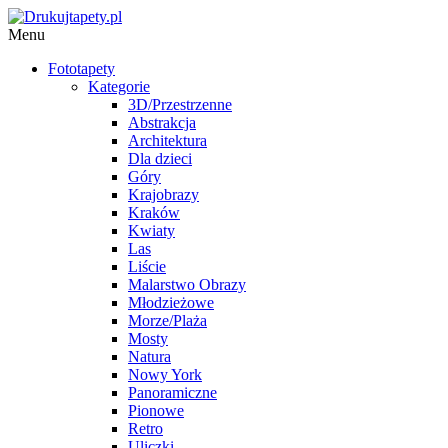
Menu
Fototapety
Kategorie
3D/Przestrzenne
Abstrakcja
Architektura
Dla dzieci
Góry
Krajobrazy
Kraków
Kwiaty
Las
Liście
Malarstwo Obrazy
Młodzieżowe
Morze/Plaża
Mosty
Natura
Nowy York
Panoramiczne
Pionowe
Retro
Uliczki