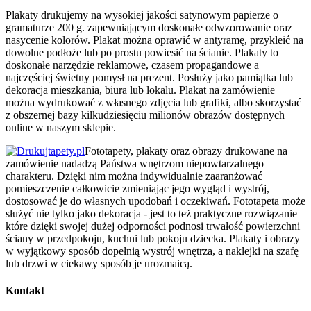
Plakaty drukujemy na wysokiej jakości satynowym papierze o
gramaturze 200 g. zapewniającym doskonałe odwzorowanie oraz
nasycenie kolorów. Plakat można oprawić w antyramę, przykleić na
dowolne podłoże lub po prostu powiesić na ścianie. Plakaty to
doskonałe narzędzie reklamowe, czasem propagandowe a
najczęściej świetny pomysł na prezent. Posłuży jako pamiątka lub
dekoracja mieszkania, biura lub lokalu. Plakat na zamówienie
można wydrukować z własnego zdjęcia lub grafiki, albo skorzystać
z obszernej bazy kilkudziesięciu milionów obrazów dostępnych
online w naszym sklepie.
Fototapety, plakaty oraz obrazy drukowane na
zamówienie nadadzą Państwa wnętrzom niepowtarzalnego
charakteru. Dzięki nim można indywidualnie zaaranżować
pomieszczenie całkowicie zmieniając jego wygląd i wystrój,
dostosować je do własnych upodobań i oczekiwań. Fototapeta może
służyć nie tylko jako dekoracja - jest to też praktyczne rozwiązanie
które dzięki swojej dużej odporności podnosi trwałość powierzchni
ściany w przedpokoju, kuchni lub pokoju dziecka. Plakaty i obrazy
w wyjątkowy sposób dopełnią wystrój wnętrza, a naklejki na szafę
lub drzwi w ciekawy sposób je urozmaicą.
Kontakt