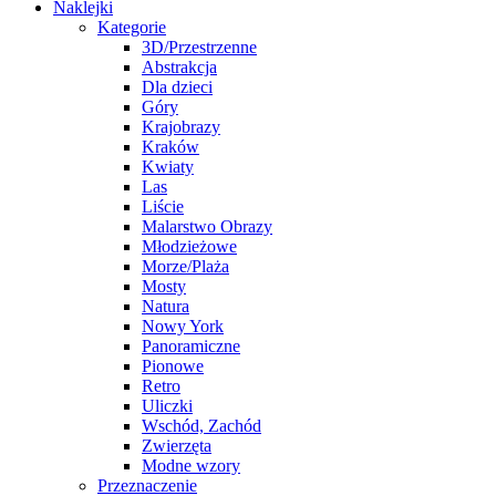
Naklejki
Kategorie
3D/Przestrzenne
Abstrakcja
Dla dzieci
Góry
Krajobrazy
Kraków
Kwiaty
Las
Liście
Malarstwo Obrazy
Młodzieżowe
Morze/Plaża
Mosty
Natura
Nowy York
Panoramiczne
Pionowe
Retro
Uliczki
Wschód, Zachód
Zwierzęta
Modne wzory
Przeznaczenie