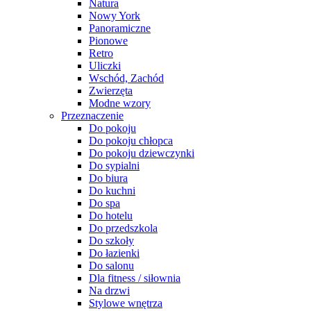
Natura
Nowy York
Panoramiczne
Pionowe
Retro
Uliczki
Wschód, Zachód
Zwierzęta
Modne wzory
Przeznaczenie
Do pokoju
Do pokoju chłopca
Do pokoju dziewczynki
Do sypialni
Do biura
Do kuchni
Do spa
Do hotelu
Do przedszkola
Do szkoły
Do łazienki
Do salonu
Dla fitness / siłownia
Na drzwi
Stylowe wnętrza