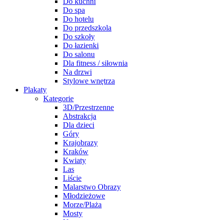
Do kuchni
Do spa
Do hotelu
Do przedszkola
Do szkoły
Do łazienki
Do salonu
Dla fitness / siłownia
Na drzwi
Stylowe wnętrza
Plakaty
Kategorie
3D/Przestrzenne
Abstrakcja
Dla dzieci
Góry
Krajobrazy
Kraków
Kwiaty
Las
Liście
Malarstwo Obrazy
Młodzieżowe
Morze/Plaża
Mosty