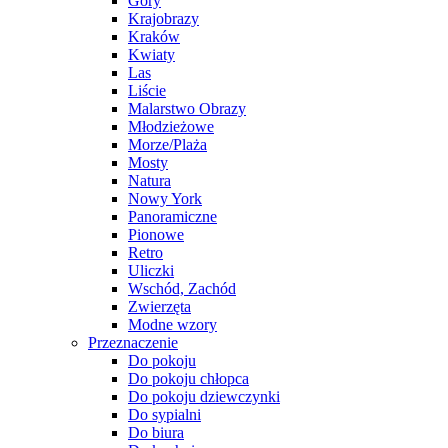
Góry
Krajobrazy
Kraków
Kwiaty
Las
Liście
Malarstwo Obrazy
Młodzieżowe
Morze/Plaża
Mosty
Natura
Nowy York
Panoramiczne
Pionowe
Retro
Uliczki
Wschód, Zachód
Zwierzęta
Modne wzory
Przeznaczenie
Do pokoju
Do pokoju chłopca
Do pokoju dziewczynki
Do sypialni
Do biura