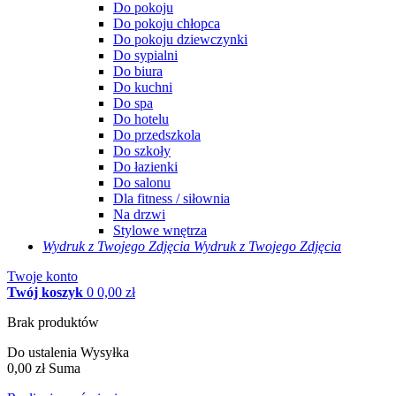
Do pokoju
Do pokoju chłopca
Do pokoju dziewczynki
Do sypialni
Do biura
Do kuchni
Do spa
Do hotelu
Do przedszkola
Do szkoły
Do łazienki
Do salonu
Dla fitness / siłownia
Na drzwi
Stylowe wnętrza
Wydruk z Twojego
Zdjęcia
Wydruk z Twojego Zdjęcia
Twoje konto
Twój koszyk
0
0,00 zł
Brak produktów
Do ustalenia
Wysyłka
0,00 zł
Suma