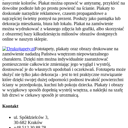
nasycenie kolorów. Plakat można oprawić w antyramę, przykleić na
dowolne podłoże lub po prostu powiesić na ścianie. Plakaty to
doskonałe narzędzie reklamowe, czasem propagandowe a
najczęściej świetny pomysł na prezent. Posłuży jako pamiątka lub
dekoracja mieszkania, biura lub lokalu. Plakat na zamówienie
można wydrukować z własnego zdjęcia lub grafiki, albo skorzystać
z obszernej bazy kilkudziesięciu milionów obrazów dostępnych
online w naszym sklepie.
Fototapety, plakaty oraz obrazy drukowane na
zamówienie nadadzą Państwa wnętrzom niepowtarzalnego
charakteru. Dzięki nim można indywidualnie zaaranżować
pomieszczenie całkowicie zmieniając jego wygląd i wystrój,
dostosować je do własnych upodobań i oczekiwań. Fototapeta może
służyć nie tylko jako dekoracja - jest to też praktyczne rozwiązanie
które dzięki swojej dużej odporności podnosi trwałość powierzchni
ściany w przedpokoju, kuchni lub pokoju dziecka. Plakaty i obrazy
w wyjątkowy sposób dopełnią wystrój wnętrza, a naklejki na szafę
lub drzwi w ciekawy sposób je urozmaicą.
Kontakt
ul. Spółdzielców 3,
30-682 Kraków
+48 512 30 88 78