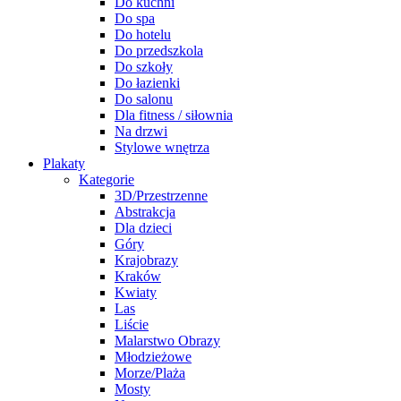
Do kuchni
Do spa
Do hotelu
Do przedszkola
Do szkoły
Do łazienki
Do salonu
Dla fitness / siłownia
Na drzwi
Stylowe wnętrza
Plakaty
Kategorie
3D/Przestrzenne
Abstrakcja
Dla dzieci
Góry
Krajobrazy
Kraków
Kwiaty
Las
Liście
Malarstwo Obrazy
Młodzieżowe
Morze/Plaża
Mosty