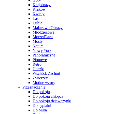
Góry
Krajobrazy
Kraków
Kwiaty
Las
Liście
Malarstwo Obrazy
Młodzieżowe
Morze/Plaża
Mosty
Natura
Nowy York
Panoramiczne
Pionowe
Retro
Uliczki
Wschód, Zachód
Zwierzęta
Modne wzory
Przeznaczenie
Do pokoju
Do pokoju chłopca
Do pokoju dziewczynki
Do sypialni
Do biura