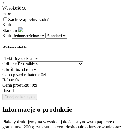
x
Wysokość
max:
Zachowaj pełny kadr
?
Kadr
Standard
Kadr
Wybierz efekty
Efekt
Odbicie
Obrót
Cena przed rabatem:
0zł
Rabat:
0zł
Cena produktu:
0zł
Ilość
Dodaj do koszyka
Informacje o produkcie
Plakaty drukujemy na wysokiej jakości satynowym papierze o
gramaturze 200 g. zapewniającym doskonałe odwzorowanie oraz