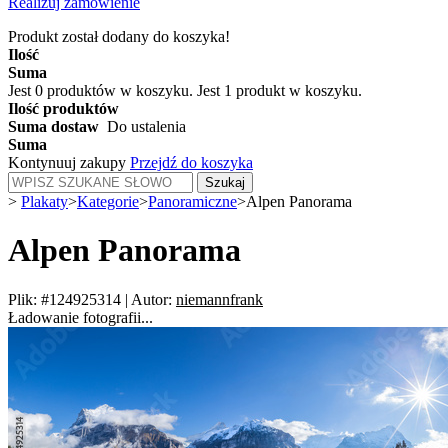
Realizuj zamówienie
Produkt został dodany do koszyka!
Ilość
Suma
Jest
0
produktów w koszyku.
Jest 1 produkt w koszyku.
Ilość produktów
Suma dostaw
Do ustalenia
Suma
Kontynuuj zakupy
Przejdź do koszyka
Szukaj
>
Plakaty
>
Kategorie
>
Panoramiczne
>
Alpen Panorama
Alpen Panorama
Plik: #124925314
|
Autor:
niemannfrank
Ładowanie fotografii...