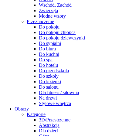
Wschód, Zachód
Zwierzęta
Modne wzory
Przeznaczenie
Do pokoju
Do pokoju chłopca
Do pokoju dziewczynki
Do sypialni
Do biura
Do kuchni
Do spa
Do hotelu
Do przedszkola
Do szkoły
Do łazienki
Do salonu
Dla fitness / siłownia
Na drzwi
Stylowe wnętrza
Obrazy
Kategorie
3D/Przestrzenne
Abstrakcja
Dla dzieci