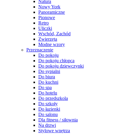
Natura
Nowy York
Panoramiczne
Pionowe
Retro
Uliczki
Wschód, Zachód
Zwierzęta
Modne wzory
Przeznaczenie
Do pokoju
Do pokoju chłopca
Do pokoju dziewczynki
Do sypialni
Do biura
Do kuchni
Do spa
Do hotelu
Do przedszkola
Do szkoły
Do łazienki
Do salonu
Dla fitness / siłownia
Na drzwi
Stylowe wnętrza