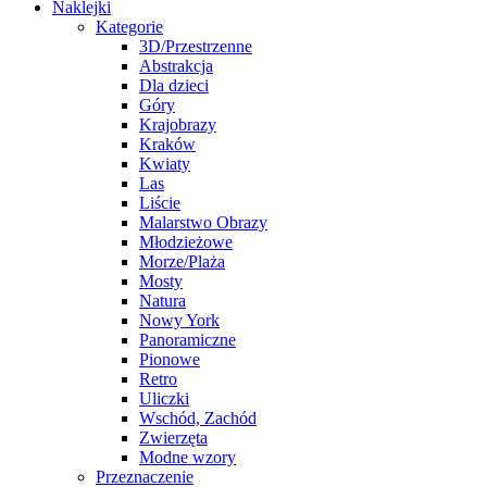
Naklejki
Kategorie
3D/Przestrzenne
Abstrakcja
Dla dzieci
Góry
Krajobrazy
Kraków
Kwiaty
Las
Liście
Malarstwo Obrazy
Młodzieżowe
Morze/Plaża
Mosty
Natura
Nowy York
Panoramiczne
Pionowe
Retro
Uliczki
Wschód, Zachód
Zwierzęta
Modne wzory
Przeznaczenie