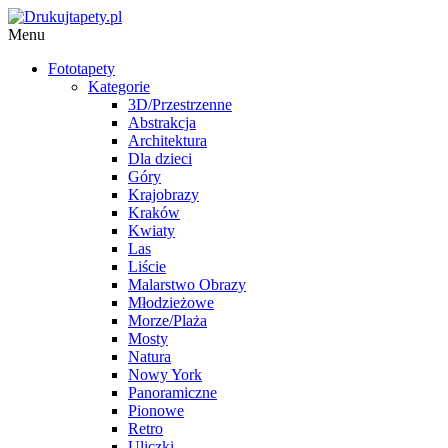
Menu
Fototapety
Kategorie
3D/Przestrzenne
Abstrakcja
Architektura
Dla dzieci
Góry
Krajobrazy
Kraków
Kwiaty
Las
Liście
Malarstwo Obrazy
Młodzieżowe
Morze/Plaża
Mosty
Natura
Nowy York
Panoramiczne
Pionowe
Retro
Uliczki