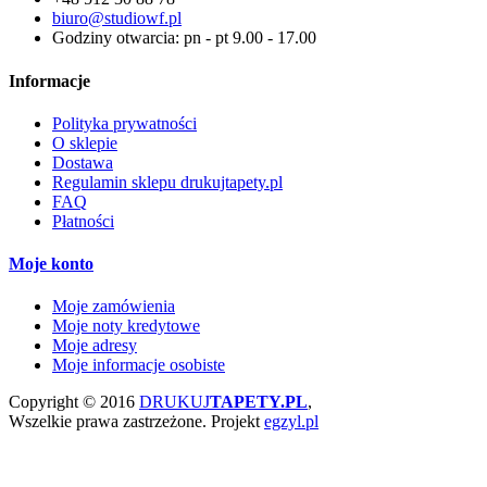
biuro@studiowf.pl
Godziny otwarcia: pn - pt 9.00 - 17.00
Informacje
Polityka prywatności
O sklepie
Dostawa
Regulamin sklepu drukujtapety.pl
FAQ
Płatności
Moje konto
Moje zamówienia
Moje noty kredytowe
Moje adresy
Moje informacje osobiste
Copyright © 2016
DRUKUJ
TAPETY.PL
,
Wszelkie prawa zastrzeżone.
Projekt
egzyl.pl