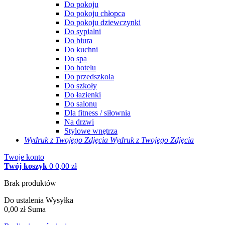
Do pokoju
Do pokoju chłopca
Do pokoju dziewczynki
Do sypialni
Do biura
Do kuchni
Do spa
Do hotelu
Do przedszkola
Do szkoły
Do łazienki
Do salonu
Dla fitness / siłownia
Na drzwi
Stylowe wnętrza
Wydruk z Twojego
Zdjęcia
Wydruk z Twojego Zdjęcia
Twoje konto
Twój koszyk
0
0,00 zł
Brak produktów
Do ustalenia
Wysyłka
0,00 zł
Suma