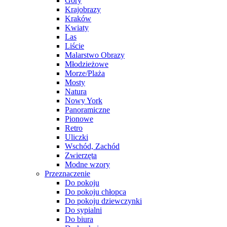
Góry
Krajobrazy
Kraków
Kwiaty
Las
Liście
Malarstwo Obrazy
Młodzieżowe
Morze/Plaża
Mosty
Natura
Nowy York
Panoramiczne
Pionowe
Retro
Uliczki
Wschód, Zachód
Zwierzęta
Modne wzory
Przeznaczenie
Do pokoju
Do pokoju chłopca
Do pokoju dziewczynki
Do sypialni
Do biura