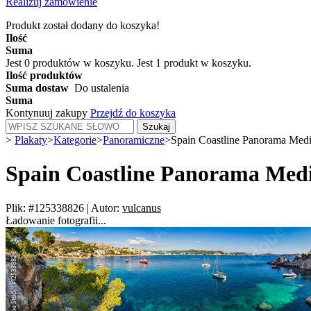
Realizuj zamówienie
Produkt został dodany do koszyka!
Ilość
Suma
Jest
0
produktów w koszyku.
Jest 1 produkt w koszyku.
Ilość produktów
Suma dostaw
Do ustalenia
Suma
Kontynuuj zakupy
Przejdź do koszyka
Szukaj
>
Plakaty
>
Kategorie
>
Panoramiczne
>
Spain Coastline Panorama Medi
Spain Coastline Panorama Medi
Plik: #125338826
|
Autor:
vulcanus
Ładowanie fotografii...