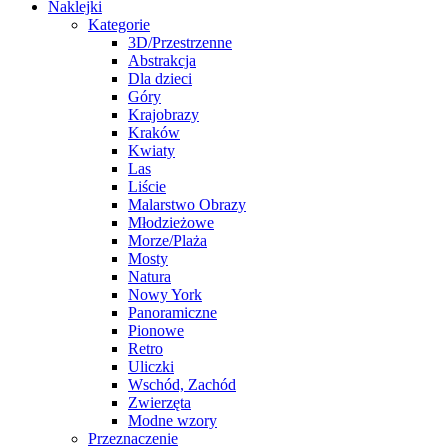
Naklejki
Kategorie
3D/Przestrzenne
Abstrakcja
Dla dzieci
Góry
Krajobrazy
Kraków
Kwiaty
Las
Liście
Malarstwo Obrazy
Młodzieżowe
Morze/Plaża
Mosty
Natura
Nowy York
Panoramiczne
Pionowe
Retro
Uliczki
Wschód, Zachód
Zwierzęta
Modne wzory
Przeznaczenie