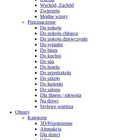
Wschód, Zachód
Zwierzęta
Modne wzory
Przeznaczenie
Do pokoju
Do pokoju chłopca
Do pokoju dziewczynki
Do sypialni
Do biura
Do kuchni
Do spa
Do hotelu
Do przedszkola
Do szkoły
Do łazienki
Do salonu
Dla fitness / siłownia
Na drzwi
Stylowe wnętrza
Obrazy
Kategorie
3D/Przestrzenne
Abstrakcja
Dla dzieci