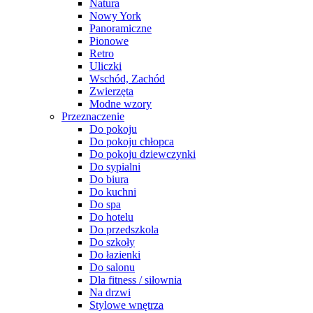
Natura
Nowy York
Panoramiczne
Pionowe
Retro
Uliczki
Wschód, Zachód
Zwierzęta
Modne wzory
Przeznaczenie
Do pokoju
Do pokoju chłopca
Do pokoju dziewczynki
Do sypialni
Do biura
Do kuchni
Do spa
Do hotelu
Do przedszkola
Do szkoły
Do łazienki
Do salonu
Dla fitness / siłownia
Na drzwi
Stylowe wnętrza