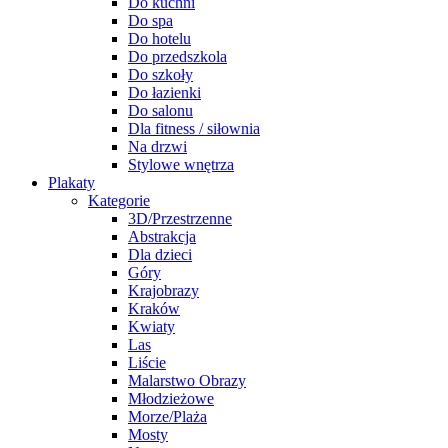
Do kuchni
Do spa
Do hotelu
Do przedszkola
Do szkoły
Do łazienki
Do salonu
Dla fitness / siłownia
Na drzwi
Stylowe wnętrza
Plakaty
Kategorie
3D/Przestrzenne
Abstrakcja
Dla dzieci
Góry
Krajobrazy
Kraków
Kwiaty
Las
Liście
Malarstwo Obrazy
Młodzieżowe
Morze/Plaża
Mosty