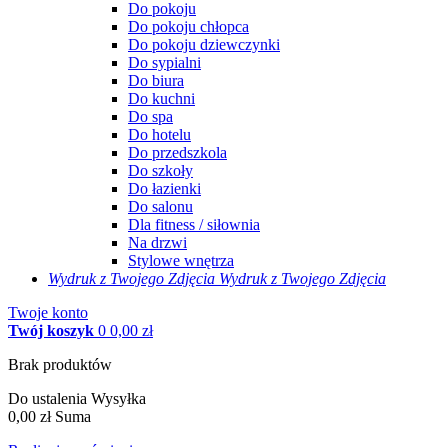
Do pokoju
Do pokoju chłopca
Do pokoju dziewczynki
Do sypialni
Do biura
Do kuchni
Do spa
Do hotelu
Do przedszkola
Do szkoły
Do łazienki
Do salonu
Dla fitness / siłownia
Na drzwi
Stylowe wnętrza
Wydruk z Twojego
Zdjęcia
Wydruk z Twojego Zdjęcia
Twoje konto
Twój koszyk
0
0,00 zł
Brak produktów
Do ustalenia
Wysyłka
0,00 zł
Suma