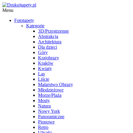
Menu
Fototapety
Kategorie
3D/Przestrzenne
Abstrakcja
Architektura
Dla dzieci
Góry
Krajobrazy
Kraków
Kwiaty
Las
Liście
Malarstwo Obrazy
Młodzieżowe
Morze/Plaża
Mosty
Natura
Nowy York
Panoramiczne
Pionowe
Retro
Uliczki