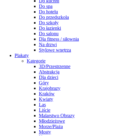
Do kuchni
Do spa
Do hotelu
Do przedszkola
Do szkoły
Do łazienki
Do salonu
Dla fitness / siłownia
Na drzwi
Stylowe wnętrza
Plakaty
Kategorie
3D/Przestrzenne
Abstrakcja
Dla dzieci
Góry
Krajobrazy
Kraków
Kwiaty
Las
Liście
Malarstwo Obrazy
Młodzieżowe
Morze/Plaża
Mosty