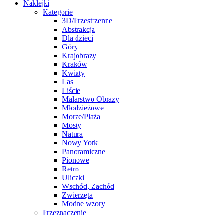
Naklejki
Kategorie
3D/Przestrzenne
Abstrakcja
Dla dzieci
Góry
Krajobrazy
Kraków
Kwiaty
Las
Liście
Malarstwo Obrazy
Młodzieżowe
Morze/Plaża
Mosty
Natura
Nowy York
Panoramiczne
Pionowe
Retro
Uliczki
Wschód, Zachód
Zwierzęta
Modne wzory
Przeznaczenie