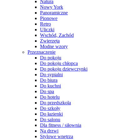
Natura
Nowy York
Panoramiczne
Pionowe
Retro
Uliczki
Wschód, Zachód
Zwierzęta
Modne wzory
Przeznaczenie
Do pokoju
Do pokoju chłopca
Do pokoju dziewczynki
Do sypialni
Do biura
Do kuchni
Do spa
Do hotelu
Do przedszkola
Do szkoły
Do łazienki
Do salonu
Dla fitness / siłownia
Na drzwi
Stylowe wnętrza