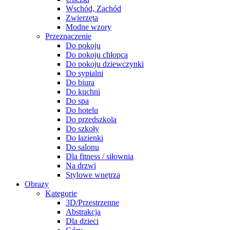
Wschód, Zachód
Zwierzęta
Modne wzory
Przeznaczenie
Do pokoju
Do pokoju chłopca
Do pokoju dziewczynki
Do sypialni
Do biura
Do kuchni
Do spa
Do hotelu
Do przedszkola
Do szkoły
Do łazienki
Do salonu
Dla fitness / siłownia
Na drzwi
Stylowe wnętrza
Obrazy
Kategorie
3D/Przestrzenne
Abstrakcja
Dla dzieci