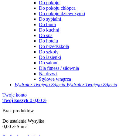
Do pokoju
Do pokoju chłopca
Do pokoju dziewczynki
Do sypialni
Do biura
Do kuchni
Do spa
Do hotelu
Do przedszkola
Do szkoły
Do łazienki
Do salonu
Dla fitness / siłownia
Na drzwi
Stylowe wnętrza
Wydruk z Twojego
Zdjęcia
Wydruk z Twojego Zdjęcia
Twoje konto
Twój koszyk
0
0,00 zł
Brak produktów
Do ustalenia
Wysyłka
0,00 zł
Suma