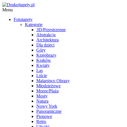
Menu
Fototapety
Kategorie
3D/Przestrzenne
Abstrakcja
Architektura
Dla dzieci
Góry
Krajobrazy
Kraków
Kwiaty
Las
Liście
Malarstwo Obrazy
Młodzieżowe
Morze/Plaża
Mosty
Natura
Nowy York
Panoramiczne
Pionowe
Retro
Uliczki