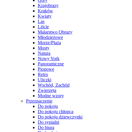
Góry
Krajobrazy
Kraków
Kwiaty
Las
Liście
Malarstwo Obrazy
Młodzieżowe
Morze/Plaża
Mosty
Natura
Nowy York
Panoramiczne
Pionowe
Retro
Uliczki
Wschód, Zachód
Zwierzęta
Modne wzory
Przeznaczenie
Do pokoju
Do pokoju chłopca
Do pokoju dziewczynki
Do sypialni
Do biura