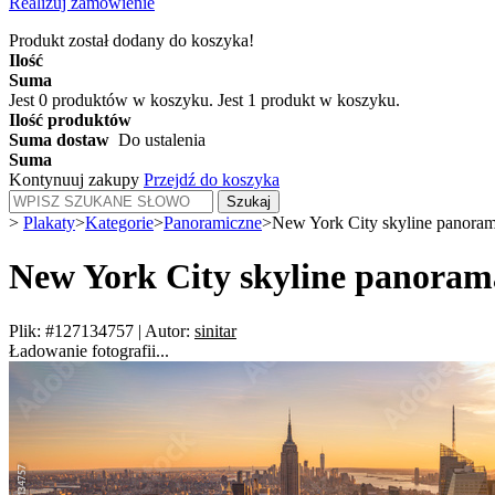
Realizuj zamówienie
Produkt został dodany do koszyka!
Ilość
Suma
Jest
0
produktów w koszyku.
Jest 1 produkt w koszyku.
Ilość produktów
Suma dostaw
Do ustalenia
Suma
Kontynuuj zakupy
Przejdź do koszyka
Szukaj
>
Plakaty
>
Kategorie
>
Panoramiczne
>
New York City skyline panora
New York City skyline panoram
Plik: #127134757
|
Autor:
sinitar
Ładowanie fotografii...