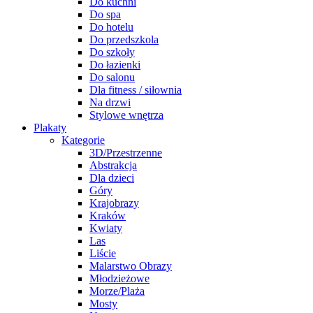
Do kuchni
Do spa
Do hotelu
Do przedszkola
Do szkoły
Do łazienki
Do salonu
Dla fitness / siłownia
Na drzwi
Stylowe wnętrza
Plakaty
Kategorie
3D/Przestrzenne
Abstrakcja
Dla dzieci
Góry
Krajobrazy
Kraków
Kwiaty
Las
Liście
Malarstwo Obrazy
Młodzieżowe
Morze/Plaża
Mosty