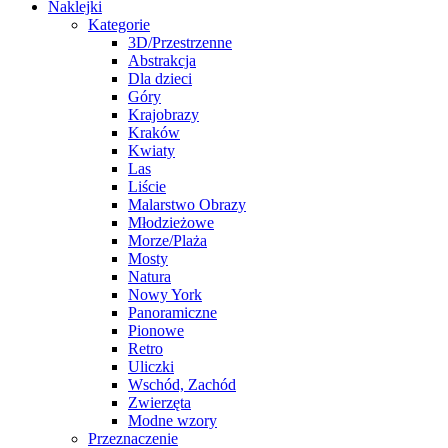
Naklejki
Kategorie
3D/Przestrzenne
Abstrakcja
Dla dzieci
Góry
Krajobrazy
Kraków
Kwiaty
Las
Liście
Malarstwo Obrazy
Młodzieżowe
Morze/Plaża
Mosty
Natura
Nowy York
Panoramiczne
Pionowe
Retro
Uliczki
Wschód, Zachód
Zwierzęta
Modne wzory
Przeznaczenie