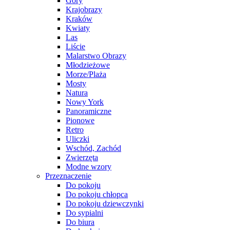
Góry
Krajobrazy
Kraków
Kwiaty
Las
Liście
Malarstwo Obrazy
Młodzieżowe
Morze/Plaża
Mosty
Natura
Nowy York
Panoramiczne
Pionowe
Retro
Uliczki
Wschód, Zachód
Zwierzęta
Modne wzory
Przeznaczenie
Do pokoju
Do pokoju chłopca
Do pokoju dziewczynki
Do sypialni
Do biura