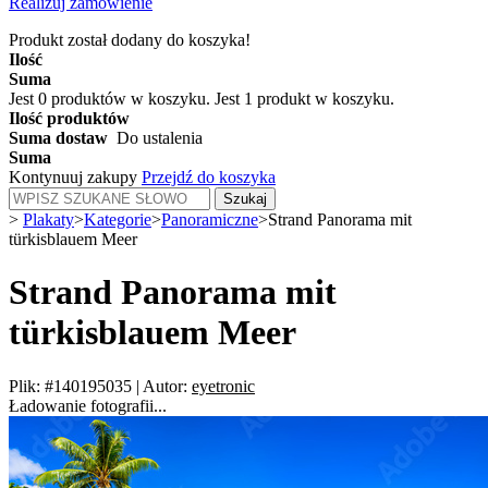
Realizuj zamówienie
Produkt został dodany do koszyka!
Ilość
Suma
Jest
0
produktów w koszyku.
Jest 1 produkt w koszyku.
Ilość produktów
Suma dostaw
Do ustalenia
Suma
Kontynuuj zakupy
Przejdź do koszyka
Szukaj
>
Plakaty
>
Kategorie
>
Panoramiczne
>
Strand Panorama mit
türkisblauem Meer
Strand Panorama mit
türkisblauem Meer
Plik: #140195035
|
Autor:
eyetronic
Ładowanie fotografii...