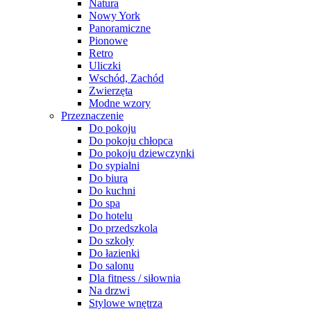
Natura
Nowy York
Panoramiczne
Pionowe
Retro
Uliczki
Wschód, Zachód
Zwierzęta
Modne wzory
Przeznaczenie
Do pokoju
Do pokoju chłopca
Do pokoju dziewczynki
Do sypialni
Do biura
Do kuchni
Do spa
Do hotelu
Do przedszkola
Do szkoły
Do łazienki
Do salonu
Dla fitness / siłownia
Na drzwi
Stylowe wnętrza