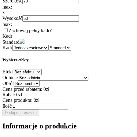
Szerokość
max:
x
Wysokość
max:
Zachowaj pełny kadr
?
Kadr
Standard
Kadr
Wybierz efekty
Efekt
Odbicie
Obrót
Cena przed rabatem:
0zł
Rabat:
0zł
Cena produktu:
0zł
Ilość
Dodaj do koszyka
Informacje o produkcie