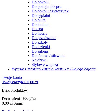
Do pokoju
Do pokoju chłopca
Do pokoju dziewczynki
Do sypialni
Do biura
Do kuchni
Do spa
Do hotelu
Do przedszkola
Do szkoły
Do łazienki
Do salonu
Dla fitness / siłownia
Na drzwi
Stylowe wnętrza
Wydruk z Twojego
Zdjęcia
Wydruk z Twojego Zdjęcia
Twoje konto
Twój koszyk
0
0,00 zł
Brak produktów
Do ustalenia
Wysyłka
0,00 zł
Suma