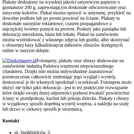
Plakaty drukujemy na wysokiej jakości satynowym papierze o
gramaturze 200 g. zapewniającym doskonałe odwzorowanie oraz
nasycenie kolorów. Plakat można oprawić w antyramę, przykleić na
dowolne podłoże lub po prostu powiesić na ścianie. Plakaty to
doskonałe narzędzie reklamowe, czasem propagandowe a
najczęściej świetny pomysł na prezent. Posłuży jako pamiątka lub
dekoracja mieszkania, biura lub lokalu. Plakat na zamówienie
można wydrukować z własnego zdjęcia lub grafiki, albo skorzystać
z obszernej bazy kilkudziesięciu milionów obrazów dostępnych
online w naszym sklepie.
Fototapety, plakaty oraz obrazy drukowane na
zamówienie nadadzą Państwa wnętrzom niepowtarzalnego
charakteru. Dzięki nim można indywidualnie zaaranżować
pomieszczenie całkowicie zmieniając jego wygląd i wystrój,
dostosować je do własnych upodobań i oczekiwań. Fototapeta może
służyć nie tylko jako dekoracja - jest to też praktyczne rozwiązanie
które dzięki swojej dużej odporności podnosi trwałość powierzchni
ściany w przedpokoju, kuchni lub pokoju dziecka. Plakaty i obrazy
w wyjątkowy sposób dopełnią wystrój wnętrza, a naklejki na szafę
lub drzwi w ciekawy sposób je urozmaicą.
Kontakt
ul. Spółdzielców 3,