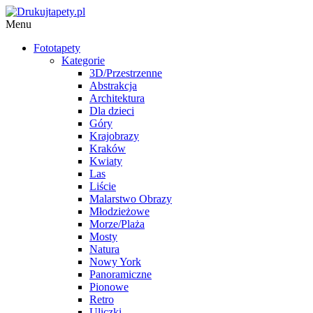
Menu
Fototapety
Kategorie
3D/Przestrzenne
Abstrakcja
Architektura
Dla dzieci
Góry
Krajobrazy
Kraków
Kwiaty
Las
Liście
Malarstwo Obrazy
Młodzieżowe
Morze/Plaża
Mosty
Natura
Nowy York
Panoramiczne
Pionowe
Retro
Uliczki