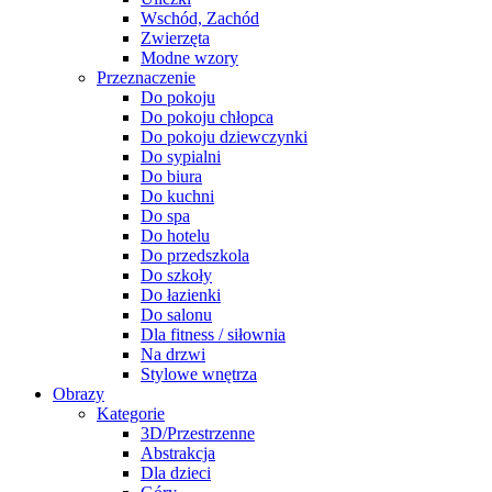
Wschód, Zachód
Zwierzęta
Modne wzory
Przeznaczenie
Do pokoju
Do pokoju chłopca
Do pokoju dziewczynki
Do sypialni
Do biura
Do kuchni
Do spa
Do hotelu
Do przedszkola
Do szkoły
Do łazienki
Do salonu
Dla fitness / siłownia
Na drzwi
Stylowe wnętrza
Obrazy
Kategorie
3D/Przestrzenne
Abstrakcja
Dla dzieci