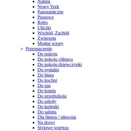
Natura
Nowy York
Panoramiczne
Pionowe
Retro
Uliczki
Wschód, Zachód
Zwierzęta
Modne wzory
Przeznaczenie
Do pokoju
Do pokoju chłopca
Do pokoju dziewczynki
Do sypialni
Do biura
Do kuchni
Do spa
Do hotelu
Do przedszkola
Do szkoły
Do łazienki
Do salonu
Dla fitness / siłownia
Na drzwi
Stylowe wnętrza