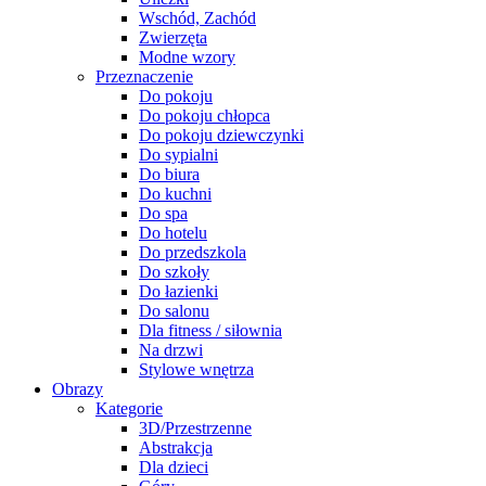
Wschód, Zachód
Zwierzęta
Modne wzory
Przeznaczenie
Do pokoju
Do pokoju chłopca
Do pokoju dziewczynki
Do sypialni
Do biura
Do kuchni
Do spa
Do hotelu
Do przedszkola
Do szkoły
Do łazienki
Do salonu
Dla fitness / siłownia
Na drzwi
Stylowe wnętrza
Obrazy
Kategorie
3D/Przestrzenne
Abstrakcja
Dla dzieci