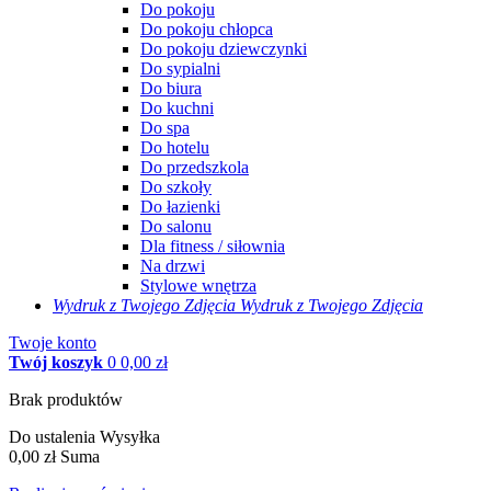
Do pokoju
Do pokoju chłopca
Do pokoju dziewczynki
Do sypialni
Do biura
Do kuchni
Do spa
Do hotelu
Do przedszkola
Do szkoły
Do łazienki
Do salonu
Dla fitness / siłownia
Na drzwi
Stylowe wnętrza
Wydruk z Twojego
Zdjęcia
Wydruk z Twojego Zdjęcia
Twoje konto
Twój koszyk
0
0,00 zł
Brak produktów
Do ustalenia
Wysyłka
0,00 zł
Suma