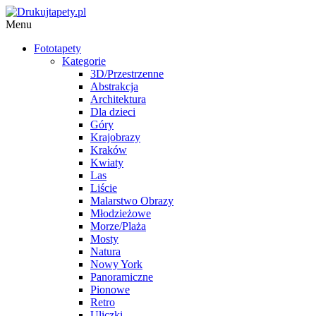
Menu
Fototapety
Kategorie
3D/Przestrzenne
Abstrakcja
Architektura
Dla dzieci
Góry
Krajobrazy
Kraków
Kwiaty
Las
Liście
Malarstwo Obrazy
Młodzieżowe
Morze/Plaża
Mosty
Natura
Nowy York
Panoramiczne
Pionowe
Retro
Uliczki