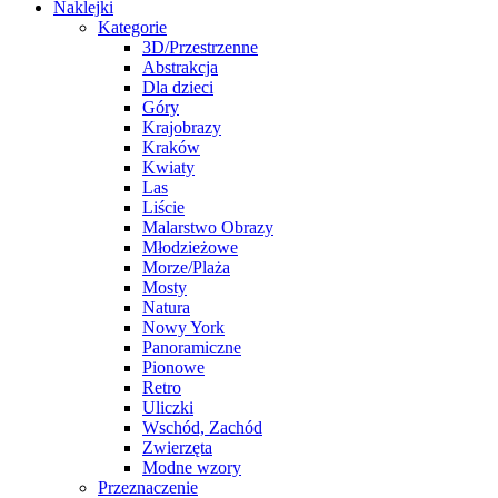
Naklejki
Kategorie
3D/Przestrzenne
Abstrakcja
Dla dzieci
Góry
Krajobrazy
Kraków
Kwiaty
Las
Liście
Malarstwo Obrazy
Młodzieżowe
Morze/Plaża
Mosty
Natura
Nowy York
Panoramiczne
Pionowe
Retro
Uliczki
Wschód, Zachód
Zwierzęta
Modne wzory
Przeznaczenie