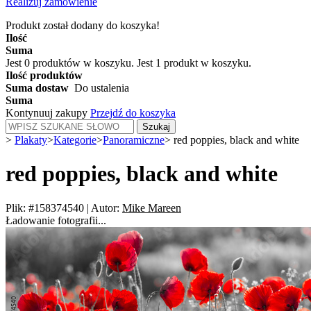
Realizuj zamówienie
Produkt został dodany do koszyka!
Ilość
Suma
Jest
0
produktów w koszyku.
Jest 1 produkt w koszyku.
Ilość produktów
Suma dostaw
Do ustalenia
Suma
Kontynuuj zakupy
Przejdź do koszyka
Szukaj
>
Plakaty
>
Kategorie
>
Panoramiczne
>
red poppies, black and white
red poppies, black and white
Plik: #158374540
|
Autor:
Mike Mareen
Ładowanie fotografii...