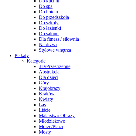
Do kuchni
Do spa
Do hotelu
Do przedszkola
Do szkoły
Do łazienki
Do salonu
Dla fitness / siłownia
Na drzwi
Stylowe wnętrza
Plakaty
Kategorie
3D/Przestrzenne
Abstrakcja
Dla dzieci
Góry
Krajobrazy
Kraków
Kwiaty
Las
Liście
Malarstwo Obrazy
Młodzieżowe
Morze/Plaża
Mosty