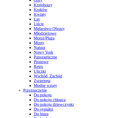
Góry
Krajobrazy
Kraków
Kwiaty
Las
Liście
Malarstwo Obrazy
Młodzieżowe
Morze/Plaża
Mosty
Natura
Nowy York
Panoramiczne
Pionowe
Retro
Uliczki
Wschód, Zachód
Zwierzęta
Modne wzory
Przeznaczenie
Do pokoju
Do pokoju chłopca
Do pokoju dziewczynki
Do sypialni
Do biura